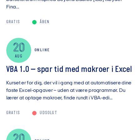
Fina...
GRATIS
ÅBEN
20
ONLINE
AUG
VBA 1.0 – spar tid med makroer i Excel
Kurset er for dig, der vil i gang med at automatisere dine
faste Excel-opgaver – uden at være programmør. Du
lærer at optage makroer, finde rundt i VBA-edi...
GRATIS
UDSOLGT
20