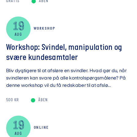
GRATIS
ÅBEN
19
WORKSHOP
AUG
Workshop: Svindel, manipulation og
svære kundesamtaler
Bliv dygtigere til at afsløre en svindler. Hvad gør du, når
svindleren kan svare på alle kontrolspørgsmålene? På
denne workshop vil du få redskaber til at afslø...
500 KR
ÅBEN
19
ONLINE
AUG