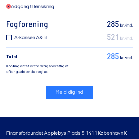
Adgang til lønsikring
Fagforening
285
kr./md.
521
A-kassen A&Til
kr./md.
285
Total
kr./md.
Kontingentet er fradragsberettiget
efter gældende regler.
Meld dig ind
Finansforbundet Applebys Plads 5 1411 København K