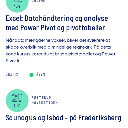
ONLINE
AUG
Excel: Datahåndtering og analyse
med Power Pivot og pivottabeller
Når datamængderne vokser, bliver det sværere at
skabe overblik med almindelige regneark. På dette
korte kursus lærer du at bruge pivottabeller og Power
Pivot ti...
GRATIS
ÅBEN
20
PUSTERUM
HOVEDSTADEN
AUG
Saunagus og isbad - på Frederiksberg