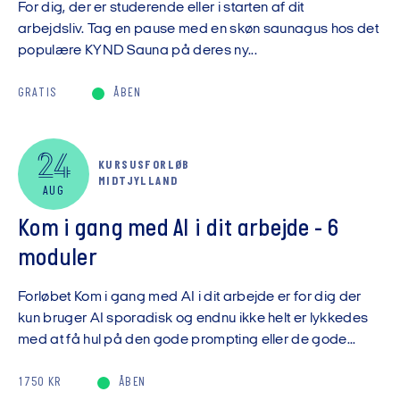
For dig, der er studerende eller i starten af dit
arbejdsliv. Tag en pause med en skøn saunagus hos det
populære KYND Sauna på deres ny...
GRATIS
ÅBEN
24
KURSUSFORLØB
MIDTJYLLAND
AUG
Kom i gang med AI i dit arbejde - 6
moduler
Forløbet Kom i gang med AI i dit arbejde er for dig der
kun bruger AI sporadisk og endnu ikke helt er lykkedes
med at få hul på den gode prompting eller de gode...
1750 KR
ÅBEN