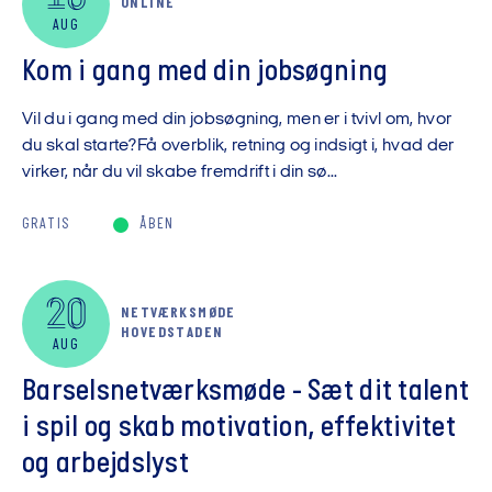
ONLINE
AUG
Kom i gang med din jobsøgning
Vil du i gang med din jobsøgning, men er i tvivl om, hvor
du skal starte?Få overblik, retning og indsigt i, hvad der
virker, når du vil skabe fremdrift i din sø...
GRATIS
ÅBEN
20
NETVÆRKSMØDE
HOVEDSTADEN
AUG
Barselsnetværksmøde - Sæt dit talent
i spil og skab motivation, effektivitet
og arbejdslyst