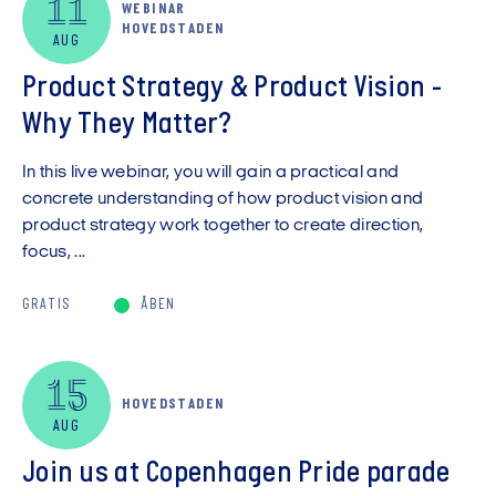
11
WEBINAR
Vis kun digitale arrangementer
HOVEDSTADEN
AUG
Product Strategy & Product Vision -
Why They Matter?
In this live webinar, you will gain a practical and
concrete understanding of how product vision and
product strategy work together to create direction,
focus, ...
GRATIS
ÅBEN
15
HOVEDSTADEN
AUG
Join us at Copenhagen Pride parade