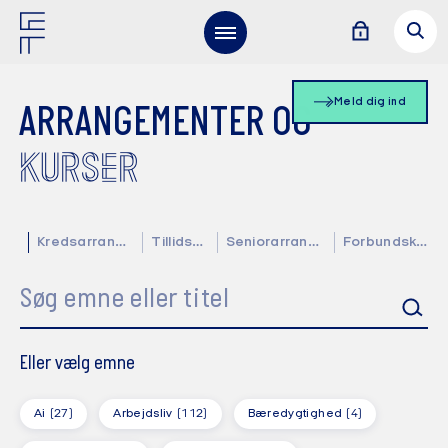
Meld dig ind
ARRANGEMENTER OG
KURSER
Kredsarrangementer
Tillidsvalgte
Seniorarrangementer
Forbundskalender
Søg emne eller titel
Eller vælg emne
Ai
(27)
Arbejdsliv
(112)
Bæredygtighed
(4)