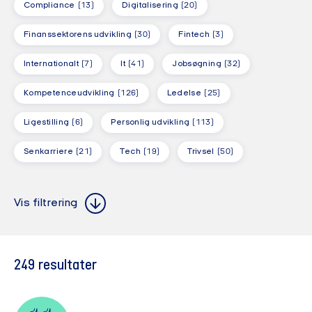
Compliance
(13)
Digitalisering
(20)
Finanssektorens udvikling
(30)
Fintech
(3)
Internationalt
(7)
It
(41)
Jobsøgning
(32)
Kompetenceudvikling
(126)
Ledelse
(25)
Ligestilling
(6)
Personlig udvikling
(113)
Senkarriere
(21)
Tech
(19)
Trivsel
(50)
Alle steder
Alle formater
Alle steder
Alle formater
Vis filtrering
Alle målgrupper
Alle målgrupper
249
resultater