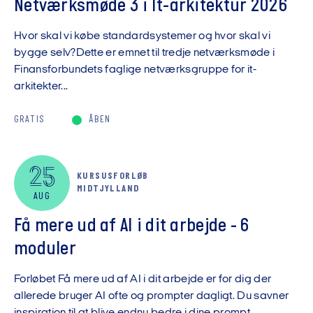
Netværksmøde 3 i It-arkitektur 2026
Hvor skal vi købe standardsystemer og hvor skal vi
bygge selv?Dette er emnet til tredje netværksmøde i
Finansforbundets faglige netværksgruppe for it-
arkitekter...
GRATIS
ÅBEN
25
KURSUSFORLØB
MIDTJYLLAND
AUG
Få mere ud af AI i dit arbejde - 6
moduler
Forløbet Få mere ud af AI i dit arbejde er for dig der
allerede bruger AI ofte og prompter dagligt. Du savner