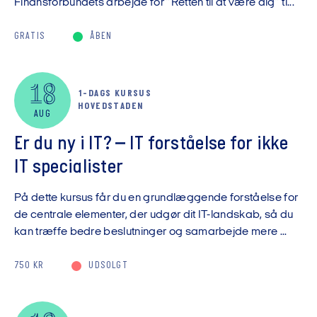
Finansforbundets arbejde for ”Retten til at være dig” ti...
GRATIS
ÅBEN
18
1-DAGS KURSUS
HOVEDSTADEN
AUG
Er du ny i IT? – IT forståelse for ikke
IT specialister
På dette kursus får du en grundlæggende forståelse for
de centrale elementer, der udgør dit IT-landskab, så du
kan træffe bedre beslutninger og samarbejde mere ...
750 KR
UDSOLGT