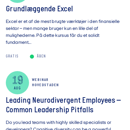
Grundlæggende Excel
Excel er et af de mest brugte værktøjer i den finansielle
sektor – men mange bruger kun en lille del af
mulighederne. På dette kursus får du et solidt
fundament...
GRATIS
ÅBEN
19
WEBINAR
HOVEDSTADEN
AUG
Leading Neurodivergent Employees –
Common Leadership Pitfalls
Do you lead teams with highly skilled specialists or
developers? Cognitive diversity can be a powerful