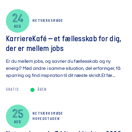
24
NETVÆRKSMØDE
AUG
KarriereKafé – et fællesskab for dig,
der er mellem jobs
Er du mellem jobs, og savner du fællesskab og ny
energi? Mød andre i samme situation, del erfaringer, få
sparring og find inspiration til dit næste skridt.Et fæ...
GRATIS
ÅBEN
25
NETVÆRKSMØDE
HOVEDSTADEN
AUG