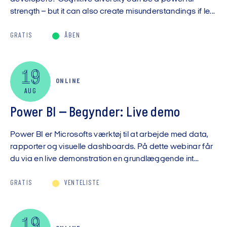
strength – but it can also create misunderstandings if le...
GRATIS
ÅBEN
19
ONLINE
AUG
Power BI – Begynder: Live demo
Power BI er Microsofts værktøj til at arbejde med data,
rapporter og visuelle dashboards. På dette webinar får
du via en live demonstration en grundlæggende int...
GRATIS
VENTELISTE
19