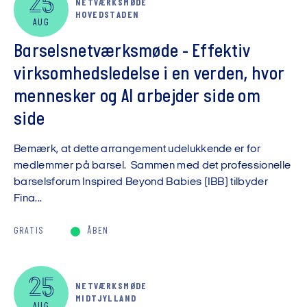
25
NETVÆRKSMØDE
HOVEDSTADEN
AUG
Barselsnetværksmøde - Effektiv
virksomhedsledelse i en verden, hvor
mennesker og AI arbejder side om
side
Bemærk, at dette arrangement udelukkende er for
medlemmer på barsel. Sammen med det professionelle
barselsforum Inspired Beyond Babies (IBB) tilbyder
Fina...
GRATIS
ÅBEN
25
NETVÆRKSMØDE
MIDTJYLLAND
AUG