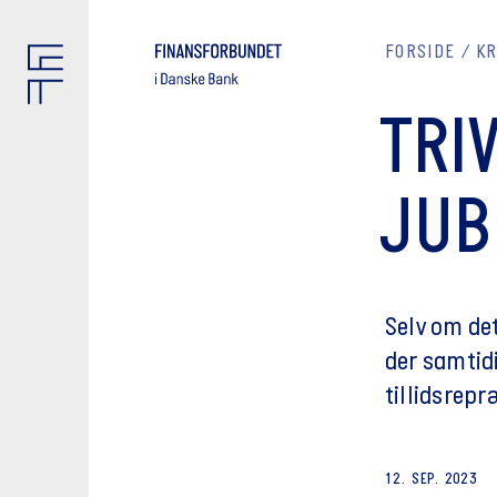
FORSIDE
K
TRI
JUB
Selv om de
der samtid
tillidsrep
12. SEP. 2023