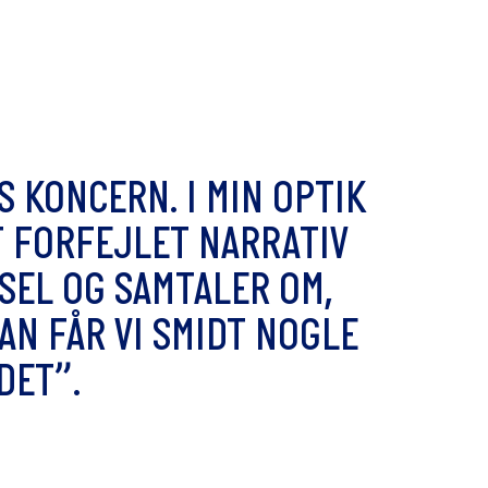
S
K
O
N
C
E
R
N
.
I
M
I
N
O
P
T
I
K
T
F
O
R
F
E
J
L
E
T
N
A
R
R
A
T
I
V
S
E
L
O
G
S
A
M
T
A
L
E
R
O
M
,
A
N
F
Å
R
V
I
S
M
I
D
T
N
O
G
L
E
D
E
T
”
.