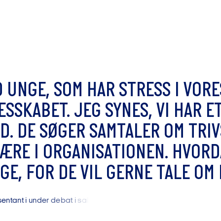
D
U
N
G
E
,
S
O
M
H
A
R
S
T
R
E
S
S
I
V
O
R
E
E
S
S
K
A
B
E
T
.
J
E
G
S
Y
N
E
S
,
V
I
H
A
R
E
D
.
D
E
S
Ø
G
E
R
S
A
M
T
A
L
E
R
O
M
T
R
I
V
Æ
R
E
I
O
R
G
A
N
I
S
A
T
I
O
N
E
N
.
H
V
O
R
D
G
E
,
F
O
R
D
E
V
I
L
G
E
R
N
E
T
A
L
E
O
M
s
e
n
t
a
n
t
i
u
n
d
e
r
d
e
b
a
t
i
s
a
l
e
n