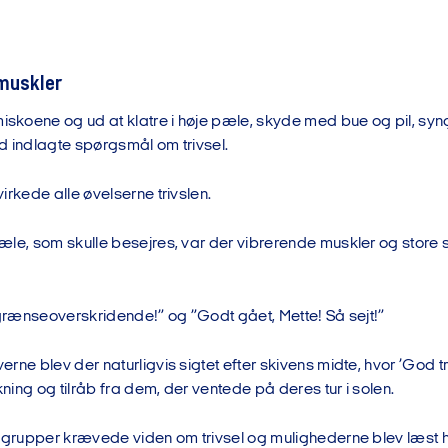
muskler
koene og ud at klatre i høje pæle, skyde med bue og pil, syn
d indlagte spørgsmål om trivsel.
irkede alle øvelserne trivslen.
le, som skulle besejres, var der vibrerende muskler og store s
 grænseoverskridende!” og ”Godt gået, Mette! Så sejt!”
rne blev der naturligvis sigtet efter skivens midte, hvor ’God tri
ing og tilråb fra dem, der ventede på deres tur i solen.
 grupper krævede viden om trivsel og mulighederne blev læst hø