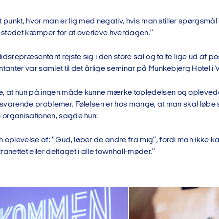
 et punkt, hvor man er lig med negativ, hvis man stiller spørgsmål
 i stedet kæmper for at overleve hverdagen.”
illidsrepræsentant rejste sig i den store sal og talte lige ud a
ntanter var samlet til det årlige seminar på Munkebjerg Hotel i V
e, at hun på ingen måde kunne mærke topledelsen og opleved
tilsvarende problemer. Følelsen er hos mange, at man skal løbe 
i organisationen, sagde hun:
 oplevelse af: ”Gud, løber de andre fra mig”, fordi man ikke kan
ranettet eller deltaget i alle townhall-møder.”