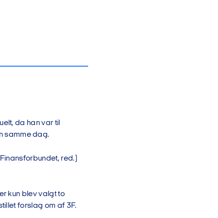
lt, da han var til
on samme dag.
 Finansforbundet, red.)
r kun blev valgt to
illet forslag om af 3F.