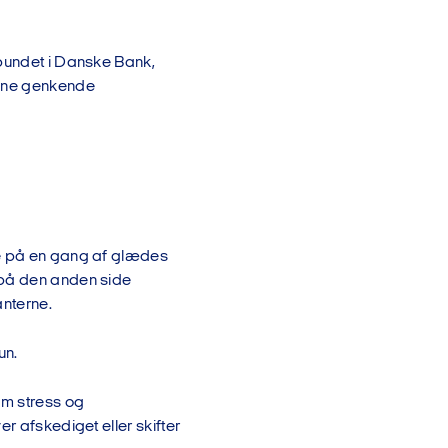
rbundet i Danske Bank,
unne genkende
re på en gang af glædes
 på den anden side
anterne.
un.
om stress og
r afskediget eller skifter