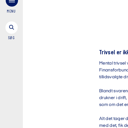
MENU
SØG
Trivsel er i
Mental trivse
Finansforbund
tillidsvalgte d
Blandt svarene
drukner i drift
som om det er e
Alt det tager
med det, fik d