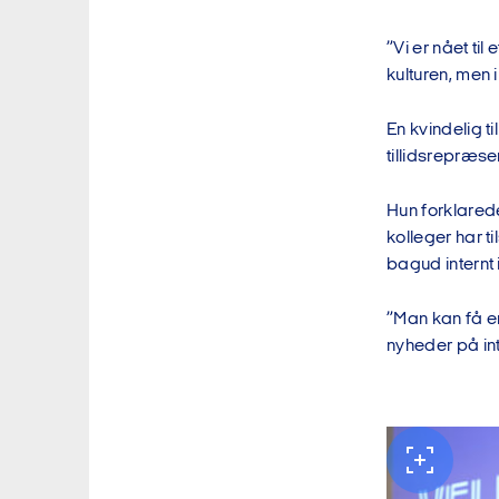
”Vi er nået til
kulturen, men
En kvindelig t
tillidsrepræse
Hun forklared
kolleger har 
bagud internt 
”Man kan få en
nyheder på int