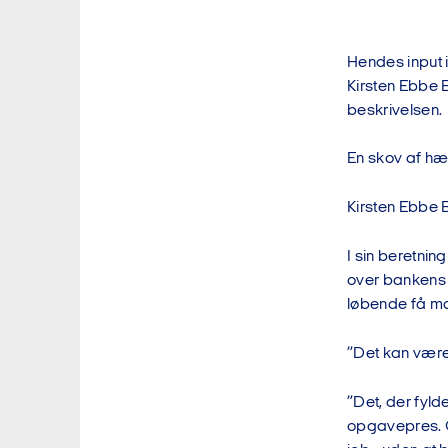
Hendes input 
Kirsten Ebbe 
beskrivelsen.
En skov af hæn
Kirsten Ebbe B
I sin beretni
over bankens 
løbende få man
”Det kan være
”Det, der fyld
opgavepres. Og