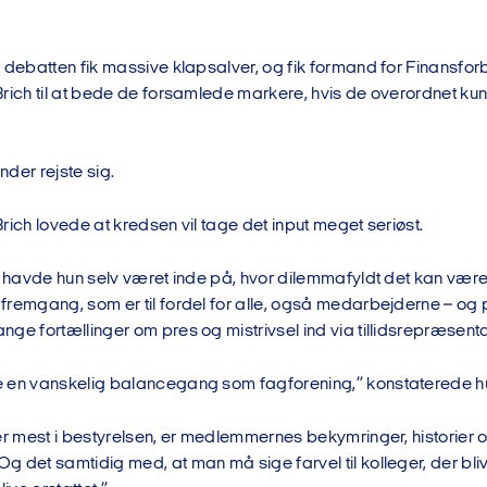
i debatten fik massive klapsalver, og fik formand for Finansfo
Brich til at bede de forsamlede markere, hvis de overordnet k
der rejste sig.
rich lovede at kredsen vil tage det input meget seriøst.
ng havde hun selv været inde på, hvor dilemmafyldt det kan væ
fremgang, som er til fordel for alle, også medarbejderne – og
ge fortællinger om pres og mistrivsel ind via tillidsrepræsent
 en vanskelig balancegang som fagforening,” konstaterede h
er mest i bestyrelsen, er medlemmernes bekymringer, historier 
 det samtidig med, at man må sige farvel til kolleger, der blive