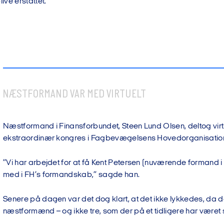
live erstattet.”
NÆSTFORMAND VAR MED VIRTUELT
Næstformand i Finansforbundet, Steen Lund Olsen, deltog virtue
ekstraordinær kongres i Fagbevægelsens Hovedorganisati
”Vi har arbejdet for at få Kent Petersen (nuværende formand i
med i FH’s formandskab,” sagde han.
Senere på dagen var det dog klart, at det ikke lykkedes, da de
næstformænd – og ikke tre, som der på et tidligere har været st