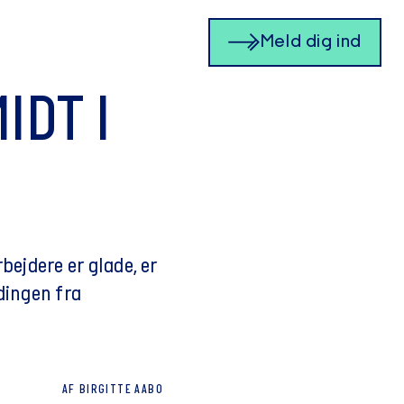
Meld dig ind
IDT I
ejdere er glade, er
dingen fra
AF
BIRGITTE
AABO