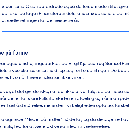
Steen Lund Olsen opfordrede også de forsamlede i til at give 
der skal deltage i Finansforbundets landsmøde senere på m
at sætte retningen for de næste tre år.
kke på formel
l var også omdrejningspunktet, da Birgit Kjeldsen og Samuel F
ets trivselskonsulenter, holdt oplæg for forsamlingen. De bad
røfte, hvornår trivselsindsatser ikke virker.
 var, at det gør de ikke, når der ikke bliver fulgt op på indsatse
, når der er for store kulturforskelle i en afdeling og når man pr
n fastlåst størrelse, mens den i virkeligheden opfattes forskelligt
 dialogmødet ’Mødet på midten’ højde for, og da deltagerne ha
e mulighed for at være aktive som led i trivselsøvelser.