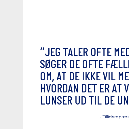
”
J
E
G
T
A
L
E
R
O
F
T
E
M
E
S
Ø
G
E
R
D
E
O
F
T
E
F
Æ
L
L
O
M
,
A
T
D
E
I
K
K
E
V
I
L
M
E
H
V
O
R
D
A
N
D
E
T
E
R
A
T
V
L
U
N
S
E
R
U
D
T
I
L
D
E
U
N
-
T
i
l
l
i
d
s
r
e
p
r
æ