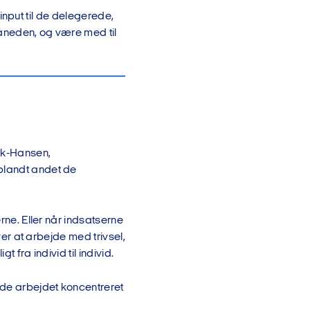
input til de delegerede,
åneden, og være med til
unk-Hansen,
 blandt andet de
rne. Eller når indsatserne
øver at arbejde med trivsel,
 fra individ til individ.
vde arbejdet koncentreret