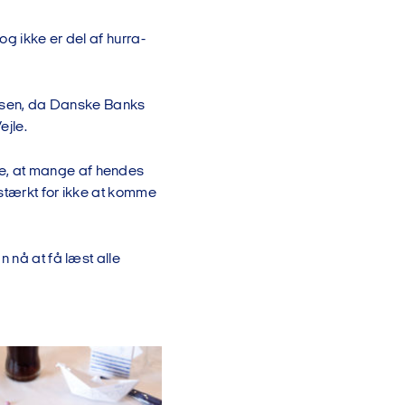
 og ikke er del af hurra-
f posen, da Danske Banks
ejle.
e, at mange af hendes
stærkt for ikke at komme
 nå at få læst alle