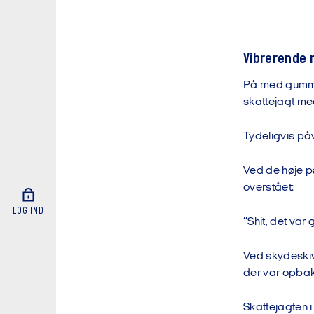
Vibrerende 
På med gummis
skattejagt me
Tydeligvis påv
Ved de høje pæ
overstået:
LOG IND
”Shit, det var
Ved skydeskive
der var opbakn
Skattejagten i