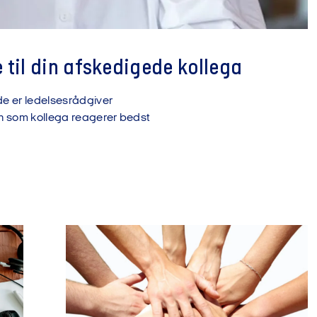
e til din afskedigede kollega
de er ledelsesrådgiver
an som kollega reagerer bedst