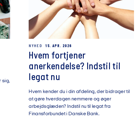
NYHED
15. APR. 2026
Hvem fortjener
g
anerkendelse? Indstil til
legat nu
 sig,
Hvem kender du i din afdeling, der bidrager til
at gøre hverdagen nemmere og øger
arbejdsglæden? Indstil nu til legat fra
Finansforbundet i Danske Bank.