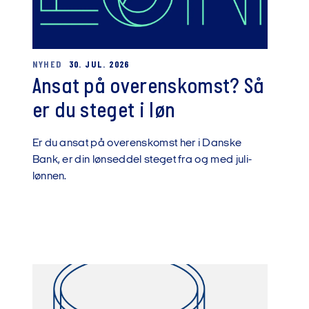
NYHED
30. JUL. 2026
Ansat på overenskomst? Så
er du steget i løn
Er du ansat på overenskomst her i Danske
Bank, er din lønseddel steget fra og med juli-
lønnen.