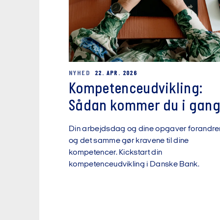
NYHED
22. APR. 2026
Kompetenceudvikling:
Sådan kommer du i gan
Din arbejdsdag og dine opgaver forandrer
og det samme gør kravene til dine
kompetencer. Kickstart din
kompetenceudvikling i Danske Bank.