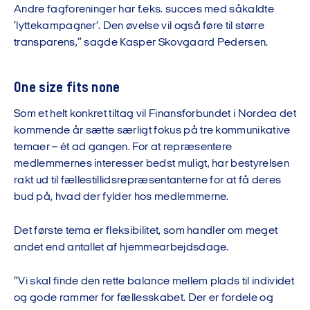
Andre fagforeninger har f.eks. succes med såkaldte
’lyttekampagner’. Den øvelse vil også føre til større
transparens,” sagde Kasper Skovgaard Pedersen.
One size fits none
Som et helt konkret tiltag vil Finansforbundet i Nordea det
kommende år sætte særligt fokus på tre kommunikative
temaer – ét ad gangen. For at repræsentere
medlemmernes interesser bedst muligt, har bestyrelsen
rakt ud til fællestillidsrepræsentanterne for at få deres
bud på, hvad der fylder hos medlemmerne.
Det første tema er fleksibilitet, som handler om meget
andet end antallet af hjemmearbejdsdage.
”Vi skal finde den rette balance mellem plads til individet
og gode rammer for fællesskabet. Der er fordele og