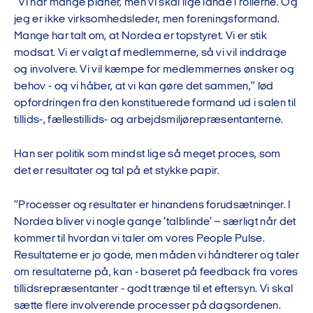
”Vi har mange planer, men vi skal lige lande i rollerne. Og
jeg er ikke virksomhedsleder, men foreningsformand.
Mange har talt om, at Nordea er topstyret. Vi er stik
modsat. Vi er valgt af medlemmerne, så vi vil inddrage
og involvere. Vi vil kæmpe for medlemmernes ønsker og
behov - og vi håber, at vi kan gøre det sammen,” lød
opfordringen fra den konstituerede formand ud i salen til
tillids-, fællestillids- og arbejdsmiljørepræsentanterne.
Han ser politik som mindst lige så meget proces, som
det er resultater og tal på et stykke papir.
”Processer og resultater er hinandens forudsætninger. I
Nordea bliver vi nogle gange ’talblinde’ – særligt når det
kommer til hvordan vi taler om vores People Pulse.
Resultaterne er jo gode, men måden vi håndterer og taler
om resultaterne på, kan - baseret på feedback fra vores
tillidsrepræsentanter - godt trænge til et eftersyn. Vi skal
sætte flere involverende processer på dagsordenen.