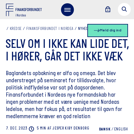
KREDSE
FINANSFORBUNDET I NORDEA
NYHEDSLISTE
Meld dig ind
SELV OM I IKKE KAN LIDE DET,
I HØRER, GÅR DET IKKE VÆK
Baglandets opbakning er alfa og omega. Det blev
understreget på seminaret for tillidsvalgte, hvor
politisk indflydelse var sat på dagsordenen.
Finansforbundet i Nordeas nye formandskab har
ingen problemer med at være uenige med Nordeas
ledelse, men har fokus på, at resultater til gavn for
medlemmerne kræver en god relation
7. DEC. 2023
5 MIN
AF
JESPER KIBY
DENBORG
DANSK
/
ENGLISH