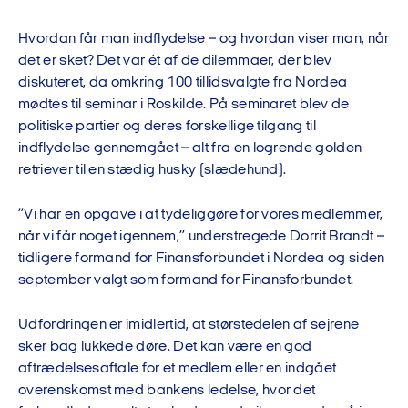
Hvordan får man indflydelse – og hvordan viser man, når
det er sket? Det var ét af de dilemmaer, der blev
diskuteret, da omkring 100 tillidsvalgte fra Nordea
mødtes til seminar i Roskilde. På seminaret blev de
politiske partier og deres forskellige tilgang til
indflydelse gennemgået – alt fra en logrende golden
retriever til en stædig husky (slædehund).
”Vi har en opgave i at tydeliggøre for vores medlemmer,
når vi får noget igennem,” understregede Dorrit Brandt –
tidligere formand for Finansforbundet i Nordea og siden
september valgt som formand for Finansforbundet.
Udfordringen er imidlertid, at størstedelen af sejrene
sker bag lukkede døre. Det kan være en god
aftrædelsesaftale for et medlem eller en indgået
overenskomst med bankens ledelse, hvor det