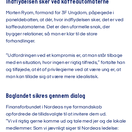
Indflydelsen sker ved kaffeautomaterne
Morten Ryom, formand for 3F Ungdom, påpegede i
paneldebatten, at dér, hvor indflydelsen sker, det er ved
kaffeautomaterne. Det er den uformelle snak, der
bygger relationer, så man er klar til de store
forhandlinger.
”Udfordringen ved et kompromis er, at man står tilbage
med en situation, hvor ingen er rigtig tilfreds,” fortalte han
og tilføjede, at ét af privilegierne ved at være ung er, at
man kan tillade sig at være mere idealistisk.
Baglandet sikres gennem dialog
Finansforbundet i Nordeas nye formandskab
opfordrede de tillidsvalgte til at invitere dem ud.
”Vi vil rigtig gerne komme ud og tale med jer og de lokale
medlemmer. Som vi jævnligt siger til Nordeas ledelse: