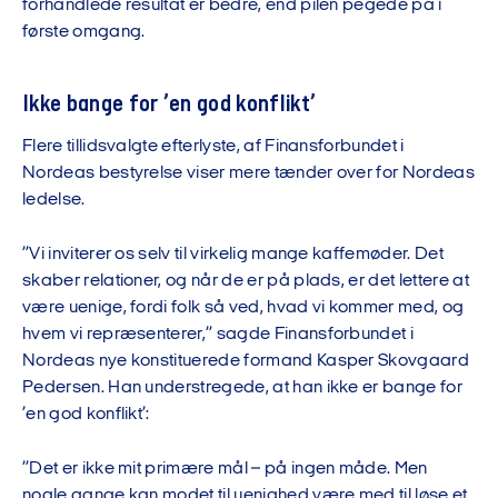
forhandlede resultat er bedre, end pilen pegede på i
første omgang.
Ikke bange for ’en god konflikt’
Flere tillidsvalgte efterlyste, af Finansforbundet i
Nordeas bestyrelse viser mere tænder over for Nordeas
ledelse.
”Vi inviterer os selv til virkelig mange kaffemøder. Det
skaber relationer, og når de er på plads, er det lettere at
være uenige, fordi folk så ved, hvad vi kommer med, og
hvem vi repræsenterer,” sagde Finansforbundet i
Nordeas nye konstituerede formand Kasper Skovgaard
Pedersen. Han understregede, at han ikke er bange for
’en god konflikt’:
”Det er ikke mit primære mål – på ingen måde. Men
nogle gange kan modet til uenighed være med til løse et