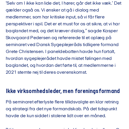
’Selv om I ikke kan lide det, I hører, går det ikke væk.’ Det
gælder også os. Vi ønsker at gå i dialog med
medlemmer, som har kritiske input, så vi får flere
perspektiver i spil. Det er et must for os at sikre, at vi har
baglandet med, og det kræver dialog,” sagde Kasper
Skovgaard Pedersen og refererede til et oplæg på
seminaret ved Dansk Sygeplejeråds tidligere formand
Grete Christensen. I paneldebatten havde hun fortalt,
hvordan sygeplejerådet havde mistet følingen med
baglandet, og hvordan det førte til, at medlemmerne i
2021 stemte nej til deres overenskomst.
Ikke virksomhedsleder, men foreningsformand
På seminaret efterlyste flere tillidsvalgte en klar retning
og strategi fra det nye formandskab. På det tidspunkt
havde de kun siddet i stolene lidt over en måned.