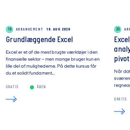
19
ARRANGEMENT
19. AUG 2026
20
AR
Grundlæggende Excel
Exce
anal
Excel er et af de mest brugte værktøjer i den
pivot
finansielle sektor – men mange bruger kun en
lille del af mulighederne. På dette kursus får
Når da
du et solidt fundament...
sværere
regnear
GRATIS
ÅBEN
GRATIS