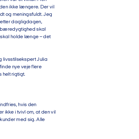
en ikke længere. Der vil
godt og meningsfuldt. Jeg
retter dagligdagen,
ge bæredygtighed skal
 skal holde længe – det
livsstilsekspert Julia
inde nye veje flere
helt rigtigt.
dfries, hvis den
 ikke i tvivl om, at den vil
e kunder med sig. Alle