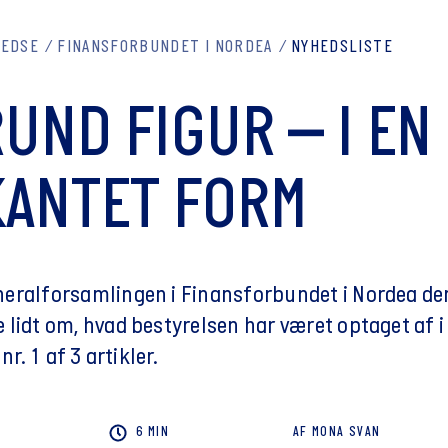
REDSE
FINANSFORBUNDET I NORDEA
NYHEDSLISTE
RUND FIGUR – I EN
KANTET FORM
eralforsamlingen i Finansforbundet i Nordea den
 lidt om, hvad bestyrelsen har været optaget af 
 nr. 1 af 3 artikler.
6 MIN
AF
MONA
SVAN