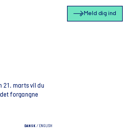
Meld dig ind
 21. marts vil du
i det forgangne
DANSK
/
ENGLISH