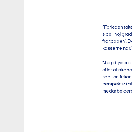
”Forleden tal
side i høj gra
fra toppen’. D
kasserne har,
”Jeg drømmer o
efter at skabe 
ned i en firka
perspektiv i a
medarbejdere 