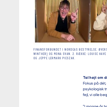
FINANSFORBUNDET I NORDEAS BESTYRELSE. ØVERS
WINTHER) OG MONA SVAN. 2. RÆKKE: LOUISE HAV
OG JEPPE LERMARK PIESZAK.
Tal højt om d
Fokus på dét, 
psykologisk tr
fejl, vi alle 
”I mange år ha