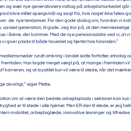
en og især nye generationers indtog på arbejdsmarkedet går d
 grad blive stillet spørgsmål og sagt fra, hvis noget ikke føles 
er de nye tendenser. For den gode dialog om, hvordan vi ind
e, uanset generation, til gode. Jeg tror på, at den menneskeli
us i årene, der kommer. Med de nye pensionsaldre ved vi, at vi
is vi giver plads til både hovedet og hjertet hos hinanden.”
medlemsmøder rundt omkring i landet satte forfatter, etnolog og 
fremtiden. Hun lagde meget vægt på, at mange i fremtiden vil f
f karrieren, og at loyalitet kun vil være til stede, når det mærkes 
ge alvorligt,” siger Mette.
tion om at være den bedste arbejdsplads i sektoren kan kun in
yghed er til stede i alle hjørner. Men ER den til stede, er jeg heller
, intern mobilitet, arbejdsglæde, innovative løsninger og tilfreds