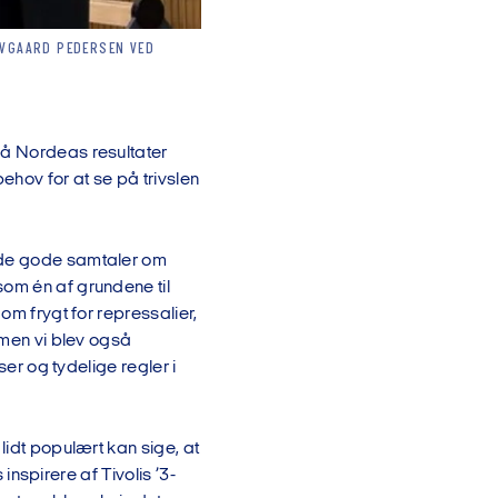
OVGAARD PEDERSEN VED
lå Nordeas resultater
ehov for at se på trivslen
avde gode samtaler om
som én af grundene til
om frygt for repressalier,
 men vi blev også
ser og tydelige regler i
lidt populært kan sige, at
 inspirere af Tivolis ’3-