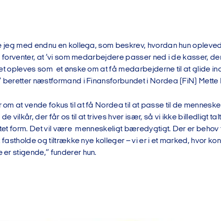
te jeg med endnu en kollega, som beskrev, hvordan hun opleve
d forventer, at ’vi som medarbejdere passer ned i de kasser, de
et opleves som et ønske om at få medarbejderne til at glide in
” beretter næstformand i Finansforbundet i Nordea (FiN) Mette
m at vende fokus til at få Nordea til at passe til de mennesker
de vilkår, der får os til at trives hver især, så vi ikke billedligt ta
ntet form. Det vil være menneskeligt bæredygtigt. Der er behov
t fastholde og tiltrække nye kolleger – vi er i et marked, hvor 
er stigende,” funderer hun.