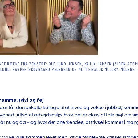
TE RÆKKE FRA VENSTRE: OLE LUND JENSEN, KATJA LARSEN (SIDEN STO
E LUND, KASPER SKOVGAARD PEDERSEN OG METTE BALCK MEJLBY. NEDERS
rømme, tvivl og fejl
der får den enkelte kollega til at trives og vokse i jobbet, ko
yghed. Altså et arbejdsmiljø, hvor det er okay at tale højt om si
begår nu og da – og hvor det anerkendes, at trivsel kommer i ma
r vi vel alle sammen levet med, at de førnævnte kasser simpelt