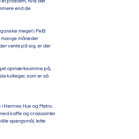
e et problem, hvis det
nemmere end de
– ganske meget i PeB:
nnem mange måneder
er vente på sig, er der
er meget opmærksomme på,
ode kolleger, som er så
e i Hermes Hus og Metro.
p med kaffe og croissanter
ille spørgsmål, lette