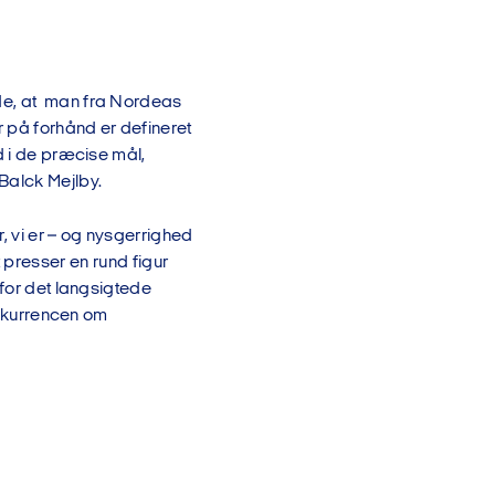
de, at man fra Nordeas
r på forhånd er defineret
d i de præcise mål,
 Balck Mejlby.
, vi er – og nysgerrighed
lt presser en rund figur
 for det langsigtede
konkurrencen om