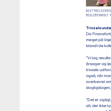
BESTYRELSESME
MEDLEMSMØDET M
Trivselsunde
Da Finansforb
meget på linje
blandt de koll
”Vi tog resul
årsager og lø
trivsels-udfor
også, når man 
overbevist om,
dagligdagen,”
”Det er vigtig
alt, der ikke t