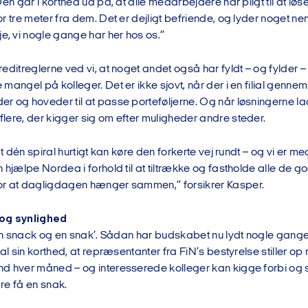
Den går i korthed ud på, at alle medarbejdere har pligt til at løs
r tre meter fra dem. Det er dejligt befriende, og lyder noget 
 vi nogle gange har her hos os.”
editreglerne ved vi, at noget andet også har fyldt – og fylder 
 mangel på kolleger. Det er ikke sjovt, når der i en filial ge
 og hoveder til at passe porteføljerne. Og når løsningerne lad
lere, der kigger sig om efter muligheder andre steder.
 at dén spiral hurtigt kan køre den forkerte vej rundt – og vi 
 hjælpe Nordea i forhold til at tiltrække og fastholde alle de g
r at dagligdagen hænger sammen,” forsikrer Kasper.
og synlighed
å en snack og en snak’. Sådan har budskabet nu lydt nogle gang
 al sin korthed, at repræsentanter fra FiN’s bestyrelse stiller o
d hver måned – og interesserede kolleger kan kigge forbi og st
are få en snak.