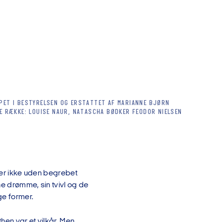
PPET I BESTYRELSEN OG ERSTATTET AF MARIANNE BJØRN
TE RÆKKE: LOUISE NAUR, NATASCHA BØDKER FEODOR NIELSEN
mmer ikke uden begrebet
ne drømme, sin tvivl og de
nge former.
hen var et vilkår. Men