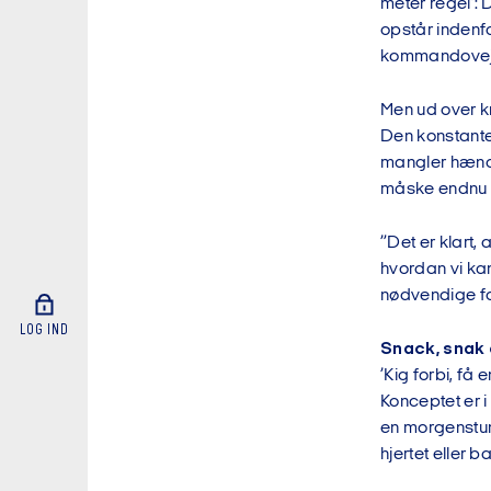
meter regel’: 
opstår indenfo
kommandoveje,
Men ud over kr
Den konstante
mangler hænder
måske endnu f
”Det er klart,
hvordan vi kan
nødvendige fo
LOG IND
Snack, snak 
’Kig forbi, f
Konceptet er i
en morgenstun
hjertet eller b