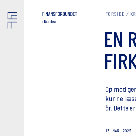
FORSIDE
K
EN 
FIR
Op mod gen
kunne læse
år. Dette er
13. MAR. 2025