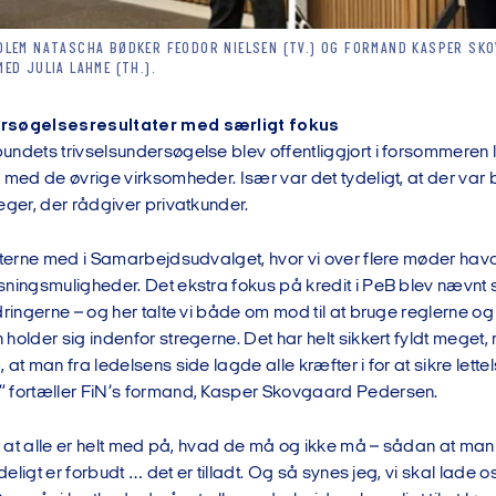
DLEM NATASCHA BØDKER FEODOR NIELSEN (TV.) OG FORMAND KASPER SK
ED JULIA LAHME (TH.).
rsøgelsesresultater med særligt fokus
undets trivselsundersøgelse blev offentliggjort i forsommeren 
 med de øvrige virksomheder. Især var det tydeligt, at der var b
eger, der rådgiver privatkunder.
taterne med i Samarbejdsudvalget, hvor vi over flere møder h
sningsmuligheder. Det ekstra fokus på kredit i PeB blev nævnt 
dringerne – og her talte vi både om mod til at bruge reglerne og 
holder sig indenfor stregerne. Det har helt sikkert fyldt meget,
 at man fra ledelsens side lagde alle kræfter i for at sikre lettel
 fortæller FiN’s formand, Kasper Skovgaard Pedersen.
t, at alle er helt med på, hvad de må og ikke må – sådan at man 
ydeligt er forbudt … det er tilladt. Og så synes jeg, vi skal lade os