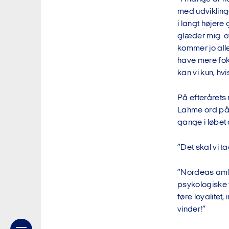
med udvikling
i langt højere
glæder mig ov
kommer jo all
have mere fok
kan vi kun, hv
På efterårets 
Lahme ord på 
gange i løbet a
”Det skal vi ta
”Nordeas ambi
psykologiske tr
føre loyalitet
vinder!”