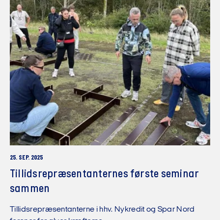
25. SEP. 2025
Tillids­repræsen­tant­ernes første seminar
sammen
Tillidsrepræsentanterne i hhv. Nykredit og Spar Nord