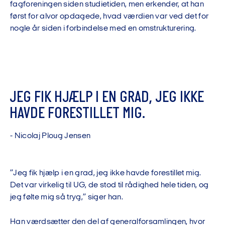
fagforeningen siden studietiden, men erkender, at han
først for alvor opdagede, hvad værdien var ved det for
nogle år siden i forbindelse med en omstrukturering.
J
E
G
F
I
K
H
J
Æ
L
P
I
E
N
G
R
A
D
,
J
E
G
I
K
K
E
H
A
V
D
E
F
O
R
E
S
T
I
L
L
E
T
M
I
G
.
-
N
i
c
o
l
a
j
P
l
o
u
g
J
e
n
s
e
n
”Jeg fik hjælp i en grad, jeg ikke havde forestillet mig.
Det var virkelig til UG, de stod til rådighed hele tiden, og
jeg følte mig så tryg,” siger han.
Han værdsætter den del af generalforsamlingen, hvor