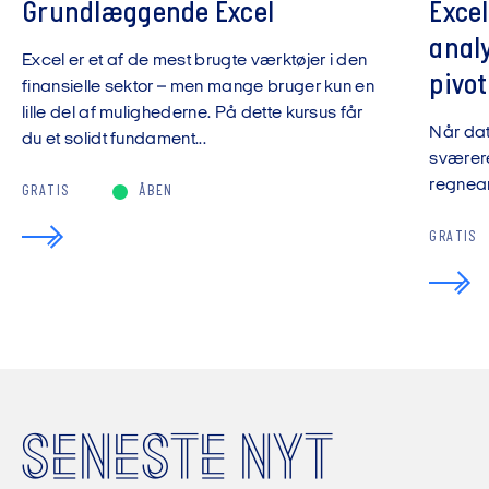
Grundlæggende Excel
Exce
anal
Excel er et af de mest brugte værktøjer i den
pivot
finansielle sektor – men mange bruger kun en
lille del af mulighederne. På dette kursus får
Når da
du et solidt fundament...
sværere
regnear
GRATIS
ÅBEN
GRATIS
SENESTE NYT