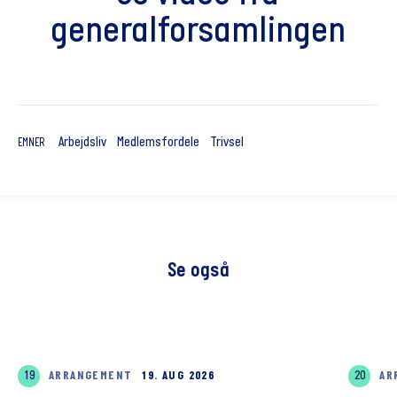
generalforsamlingen
Arbejdsliv
Medlemsfordele
Trivsel
EMNER
Se også
19
ARRANGEMENT
19. AUG 2026
20
AR