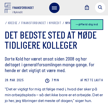
KREDSE
FINANSFORBUNDET I NYKREDIT
NYHEDSLISTE
Meld dig ind
DET BEDSTE STED AT MØDE
TIDLIGERE KOLLEGER
Dorte Kold har været ansat siden 2008 og har
deltaget i generalforsamlingen mange gange. For
hende er det vigtigt at være med.
28. MAR. 2025
7 MIN
AF
METTE
LAUTH
"Det er vigtigt for mig at følge med i, hvad der sker på
min arbejdsplads – så det ikke bare er et arbejde. Det er
jo her, jeg tilbringer det meste af dagen," siger hun.