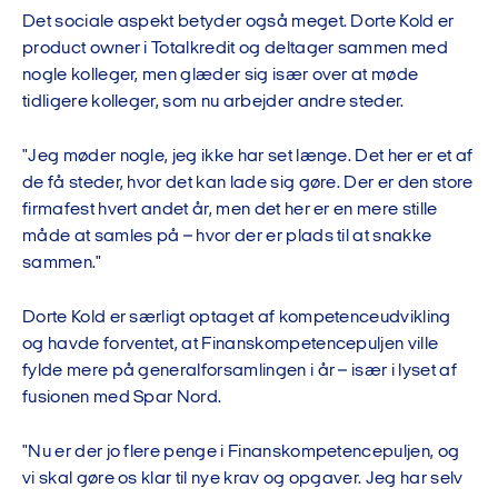
Det sociale aspekt betyder også meget. Dorte Kold er
product owner i Totalkredit og deltager sammen med
nogle kolleger, men glæder sig især over at møde
tidligere kolleger, som nu arbejder andre steder.
"Jeg møder nogle, jeg ikke har set længe. Det her er et af
de få steder, hvor det kan lade sig gøre. Der er den store
firmafest hvert andet år, men det her er en mere stille
måde at samles på – hvor der er plads til at snakke
sammen."
Dorte Kold er særligt optaget af kompetenceudvikling
og havde forventet, at Finanskompetencepuljen ville
fylde mere på generalforsamlingen i år – især i lyset af
fusionen med Spar Nord.
"Nu er der jo flere penge i Finanskompetencepuljen, og
vi skal gøre os klar til nye krav og opgaver. Jeg har selv