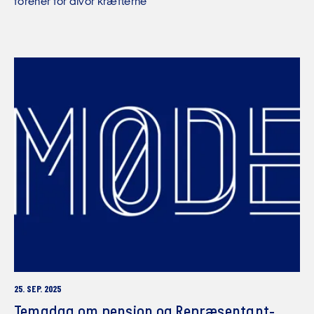
forener for alvor kræfterne
25. SEP. 2025
Temadag om pension og Re­præ­sen­tant­