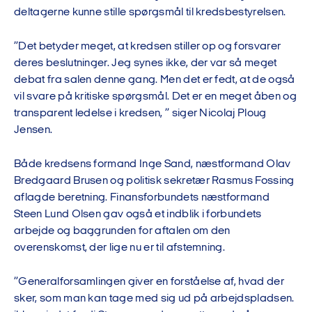
deltagerne kunne stille spørgsmål til kredsbestyrelsen.
”Det betyder meget, at kredsen stiller op og forsvarer
deres beslutninger. Jeg synes ikke, der var så meget
debat fra salen denne gang. Men det er fedt, at de også
vil svare på kritiske spørgsmål. Det er en meget åben og
transparent ledelse i kredsen, ” siger Nicolaj Ploug
Jensen.
Både kredsens formand Inge Sand, næstformand Olav
Bredgaard Brusen og politisk sekretær Rasmus Fossing
aflagde beretning. Finansforbundets næstformand
Steen Lund Olsen gav også et indblik i forbundets
arbejde og baggrunden for aftalen om den
overenskomst, der lige nu er til afstemning.
”Generalforsamlingen giver en forståelse af, hvad der
sker, som man kan tage med sig ud på arbejdspladsen.