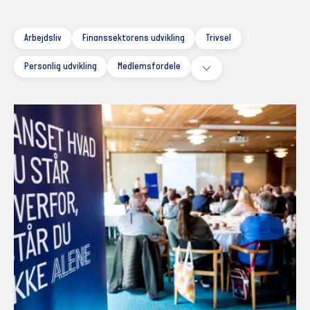
Arbejdsliv
Finanssektorens udvikling
Trivsel
Personlig udvikling
Medlemsfordele