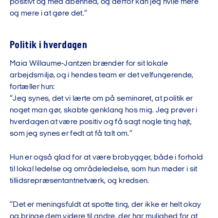
positivt og med åbenhed, og derfor kan jeg hvile mere
og mere i at gøre det.”
Politik i hverdagen
Maia Willaume-Jantzen brænder for sit lokale
arbejdsmiljø, og i hendes team er det velfungerende,
fortæller hun:
”Jeg synes, det vi lærte om på seminaret, at politik er
noget man gør, skabte genklang hos mig. Jeg prøver i
hverdagen at være positiv og få sagt nogle ting højt,
som jeg synes er fedt at få talt om.”
Hun er også glad for at være brobygger, både i forhold
til lokal ledelse og områdeledelse, som hun møder i sit
tillidsrepræsentantnetværk, og kredsen.
”Det er meningsfuldt at spotte ting, der ikke er helt okay
og bringe dem videre til andre, der har mulighed for at