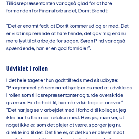
Tillidsrepræsentanten var også glad for at høre
formanden for Finansforbundet, Dorrit Brandt:
”Det er enormt fedt, at Dorrit kommer ud og er med. Det
er vildt inspirerende at høre hende, det gav mig endnu
mere lyst til at arbejde for sagen. Søren Pind var også
spændende, han er en god formidler”.
Udviklet i rollen
I det hele taget er hun godt tilfreds med sit udbytte:
”Programmet på seminaret hjælper os med at udvikle os
i rollen som tillidsrepræsentanter og turde overskride
grænser. Fx i forhold til, hvornår vi tør tage et ansvar.”
”Det har jeg selv arbejdet med i forhold til kolleger, jeg
ikke har haft en nær relation med. Hvis jeg mærker, at
noget ikke er, som det plejer at være, spørger jeg nu
direkte ind til det. Det fine er, at det kun er blevet mødt