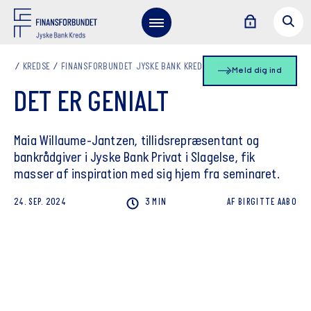
KREDSE
FINANSFORBUNDET JYSKE BANK KREDS
NYHEDSLISTE
Meld dig ind
DET ER GENIALT
Maia Willaume-Jantzen, tillidsrepræsentant og
bankrådgiver i Jyske Bank Privat i Slagelse, fik
masser af inspiration med sig hjem fra seminaret.
24. SEP. 2024
3 MIN
AF
BIRGITTE
AABO