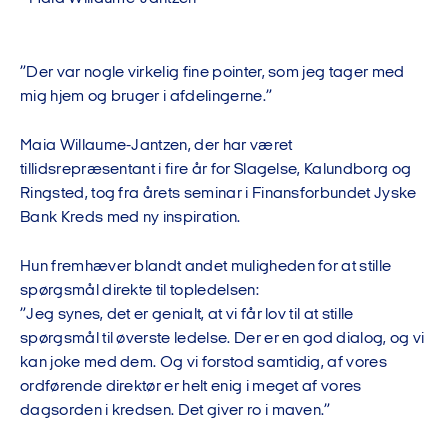
”Der var nogle virkelig fine pointer, som jeg tager med
mig hjem og bruger i afdelingerne.”
Maia Willaume-Jantzen, der har været
tillidsrepræsentant i fire år for Slagelse, Kalundborg og
Ringsted, tog fra årets seminar i Finansforbundet Jyske
Bank Kreds med ny inspiration.
Hun fremhæver blandt andet muligheden for at stille
spørgsmål direkte til topledelsen:
”Jeg synes, det er genialt, at vi får lov til at stille
spørgsmål til øverste ledelse. Der er en god dialog, og vi
kan joke med dem. Og vi forstod samtidig, af vores
ordførende direktør er helt enig i meget af vores
dagsorden i kredsen. Det giver ro i maven.”