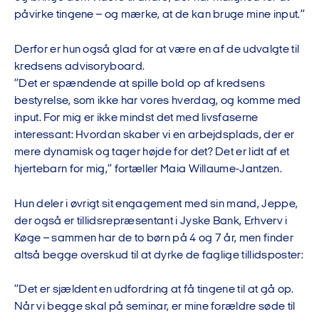
påvirke tingene – og mærke, at de kan bruge mine input.”
Derfor er hun også glad for at være en af de udvalgte til
kredsens advisoryboard.
”Det er spændende at spille bold op af kredsens
bestyrelse, som ikke har vores hverdag, og komme med
input. For mig er ikke mindst det med livsfaserne
interessant: Hvordan skaber vi en arbejdsplads, der er
mere dynamisk og tager højde for det? Det er lidt af et
hjertebarn for mig,” fortæller Maia Willaume-Jantzen.
Hun deler i øvrigt sit engagement med sin mand, Jeppe,
der også er tillidsrepræsentant i Jyske Bank, Erhverv i
Køge – sammen har de to børn på 4 og 7 år, men finder
altså begge overskud til at dyrke de faglige tillidsposter:
”Det er sjældent en udfordring at få tingene til at gå op.
Når vi begge skal på seminar, er mine forældre søde til