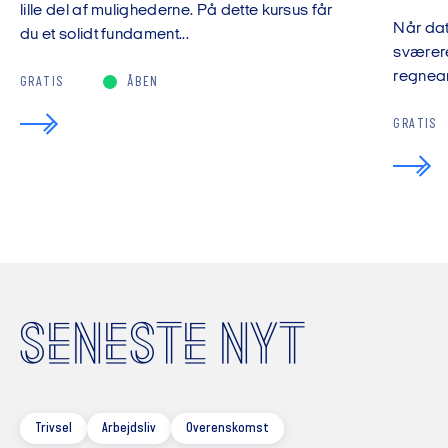
lille del af mulighederne. På dette kursus får
Når da
du et solidt fundament...
sværere
regnear
GRATIS
ÅBEN
GRATIS
SENESTE NYT
Trivsel
Arbejdsliv
Overenskomst