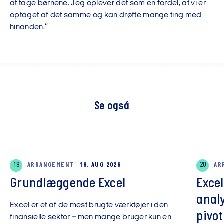
at tage børnene. Jeg oplever det som en fordel, at vi er
optaget af det samme og kan drøfte mange ting med
hinanden.”
Se også
19
ARRANGEMENT
19. AUG 2026
20
AR
Grundlæggende Excel
Exce
anal
Excel er et af de mest brugte værktøjer i den
pivot
finansielle sektor – men mange bruger kun en