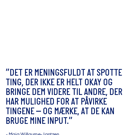
”
D
E
T
E
R
M
E
N
I
N
G
S
F
U
L
D
T
A
T
S
P
O
T
T
E
T
I
N
G
,
D
E
R
I
K
K
E
E
R
H
E
L
T
O
K
A
Y
O
G
B
R
I
N
G
E
D
E
M
V
I
D
E
R
E
T
I
L
A
N
D
R
E
,
D
E
R
H
A
R
M
U
L
I
G
H
E
D
F
O
R
A
T
P
Å
V
I
R
K
E
T
I
N
G
E
N
E
–
O
G
M
Æ
R
K
E
,
A
T
D
E
K
A
N
B
R
U
G
E
M
I
N
E
I
N
P
U
T
.
”
-
M
a
i
a
W
i
l
l
a
u
m
e
-
J
a
n
t
z
e
n