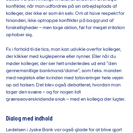
konflikter, når man udfordres på sin arbejdsplads af
kolleger, der ikke er som én selv. Om at have respekt for
hinanden, ikke optrappe konflikter på baggrund af
forskelligheder – men tage aktion, før for meget irritation
ophober sig.
Fx i forhold til de tics, man kan udvikle overfor kolleger,
der klikker med kuglepenne eller nynner. Eller når du
møder kolleger, der ser helt anderledes ud end ”den
gennemsnitlige bankmand/dame”, som f.eks. manden
med neglelak eller kvinden med tatoveringer hele vejen
op ad halsen. Det blev også debatteret, hvordan man
tager den svære – og for nogen lidt
grænseoverskridende snak – med en kollega der lugter.
Dialog med indhold
Ledelsen i Jyske Bank var også glade for at blive gjort