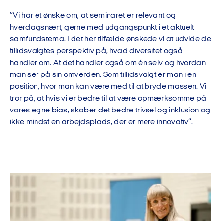
”Vi har et ønske om, at seminaret er relevant og
hverdagsnært, gerne med udgangspunkt i et aktuelt
samfundstema. I det her tilfælde ønskede vi at udvide de
tillidsvalgtes perspektiv på, hvad diversitet også
handler om. At det handler også om én selv og hvordan
man ser på sin omverden. Som tillidsvalgt er man i en
position, hvor man kan være med til at bryde massen. Vi
tror på, at hvis vi er bedre til at være opmærksomme på
vores egne bias, skaber det bedre trivsel og inklusion og
ikke mindst en arbejdsplads, der er mere innovativ”.