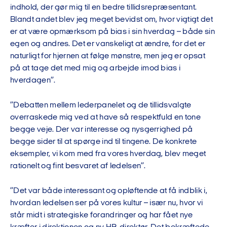
indhold, der gør mig til en bedre tillidsrepræsentant.
Blandt andet blev jeg meget bevidst om, hvor vigtigt det
er at være opmærksom på bias i sin hverdag – både sin
egen og andres. Det er vanskeligt at ændre, for det er
naturligt for hjernen at følge mønstre, men jeg er opsat
på at tage det med mig og arbejde imod bias i
hverdagen”.
”Debatten mellem lederpanelet og de tillidsvalgte
overraskede mig ved at have så respektfuld en tone
begge veje. Der var interesse og nysgerrighed på
begge sider til at spørge ind til tingene. De konkrete
eksempler, vi kom med fra vores hverdag, blev meget
rationelt og fint besvaret af ledelsen”.
”Det var både interessant og opløftende at få indblik i,
hvordan ledelsen ser på vores kultur – især nu, hvor vi
står midt i strategiske forandringer og har fået nye