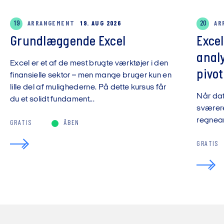
19
ARRANGEMENT
19. AUG 2026
20
AR
Grundlæggende Excel
Exce
anal
Excel er et af de mest brugte værktøjer i den
pivot
finansielle sektor – men mange bruger kun en
lille del af mulighederne. På dette kursus får
Når da
du et solidt fundament...
sværere
regnear
GRATIS
ÅBEN
GRATIS