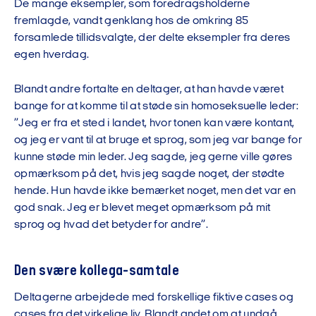
De mange eksempler, som foredragsholderne
fremlagde, vandt genklang hos de omkring 85
forsamlede tillidsvalgte, der delte eksempler fra deres
egen hverdag.
Blandt andre fortalte en deltager, at han havde været
bange for at komme til at støde sin homoseksuelle leder:
”Jeg er fra et sted i landet, hvor tonen kan være kontant,
og jeg er vant til at bruge et sprog, som jeg var bange for
kunne støde min leder. Jeg sagde, jeg gerne ville gøres
opmærksom på det, hvis jeg sagde noget, der stødte
hende. Hun havde ikke bemærket noget, men det var en
god snak. Jeg er blevet meget opmærksom på mit
sprog og hvad det betyder for andre”.
Den svære kollega-samtale
Deltagerne arbejdede med forskellige fiktive cases og
cases fra det virkelige liv. Blandt andet om at undgå