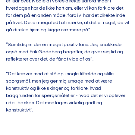
er klar over. Nogle af vores direkte udfordringer i
hverdagen har de ikke hørt om, eller vi kan forklare det
for dem på en anden måde, fordi vi har det direkte inde
på livet. Det er megafedt at mærke, at det er noget, de vil
gå direkte hjem og kigge nærmere på”.
”Samtidig er der en meget positiv tone. Jeg snakkede
også med Erik Gadeberg bagefter, de giver sig tid og
reflekterer over det, de får at vide af os”.
”Det kræver mod at stå op i nogle tilfælde og stille
spørgsmål, men jeg gør mig umage med at være
konstruktiv og ikke skinger og forklare, hvad
baggrunden for spørgsmålet er - hvad det er vi oplever
ude i banken. Det modtages virkelig godt og
konstruktivt”.