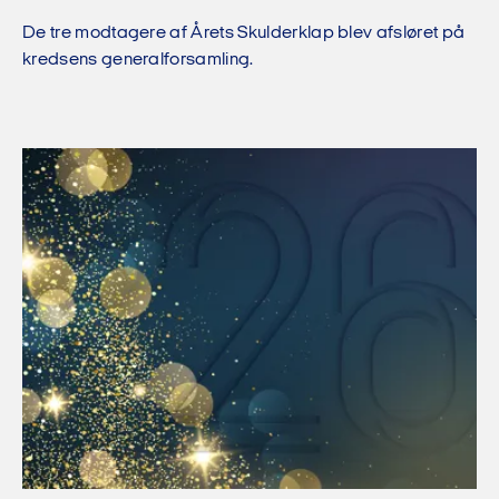
De tre modtagere af Årets Skulderklap blev afsløret på
kredsens generalforsamling.