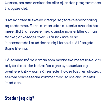
Uanset, om man ønsker det eller ej, er den programmeret
til at gøre det.
”Det kan føre til skæve antagelser, forskelsbehandling
og fordomme. F.eks. at man uden at tænke over det har
mere tillid til ansøgere med danske navne. Eller at man
tænker, at kolleger over 50 år nok ikke er så
interesserede i at uddanne sig i forhold til AI,” sagde
Signe Biering.
På samme måde er man som menneske mest tilbøjelig til
at lytte til det, der bekræfter egne synspunkter og
overhøre kritik – som når en leder holder fast i en strategi,
selvom hendes team kommer med solide argumenter
imod den.
Støder jeg dig?