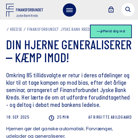
KREDSE
FINANSFORBUNDET JYSKE BANK KREDS
NYHEDSLISTE
Meld dig ind
DIN HJERNE GENERALISERER
– KÆMP IMOD!
Omkring 85 tillidsvalgte er retur i deres afdelinger og
klar til at tage kampen op mod bias, efter det årlige
seminar, arrangeret af Finansforbundet Jyske Bank
Kreds. Her lærte de om at udfordre forudindtagethed
- og deltog i debat med bankens ledelse.
18. SEP. 2025
25 MIN
AF
BIRGITTE
ABILDGAARD
Hjernen gør det ganske automatisk. Forvrænger,
udelader og generaliserer.