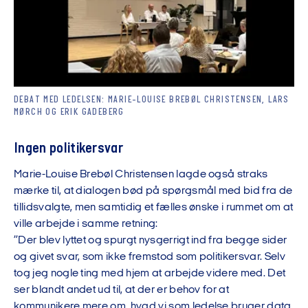
DEBAT MED LEDELSEN: MARIE-LOUISE BREBØL CHRISTENSEN, LARS
MØRCH OG ERIK GADEBERG
Ingen politikersvar
Marie-Louise Brebøl Christensen lagde også straks
mærke til, at dialogen bød på spørgsmål med bid fra de
tillidsvalgte, men samtidig et fælles ønske i rummet om at
ville arbejde i samme retning:
”Der blev lyttet og spurgt nysgerrigt ind fra begge sider
og givet svar, som ikke fremstod som politikersvar. Selv
tog jeg nogle ting med hjem at arbejde videre med. Det
ser blandt andet ud til, at der er behov for at
kommunikere mere om, hvad vi som ledelse bruger data