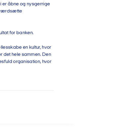
 vi er åbne og nysgerrige
g værdsætte
sultat for banken.
ællesskabe en kultur, hvor
der det hele sammen. Den
esfuld organisation, hvor