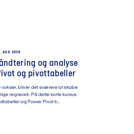
. AUG 2026
håndtering og analyse
vot og pivottabeller
okser, bliver det sværere at skabe
ige regneark. På dette korte kursus
ttabeller og Power Pivot ti...