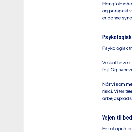
Mangfoldighed
og perspektive
er denne synerg
Psykologisk
Psykologisk tr
Vi skal have e
fejl. Og hvor v
Når vi som med
risici. Vi tør
arbejdsplads
Vejen til be
For at opnå e