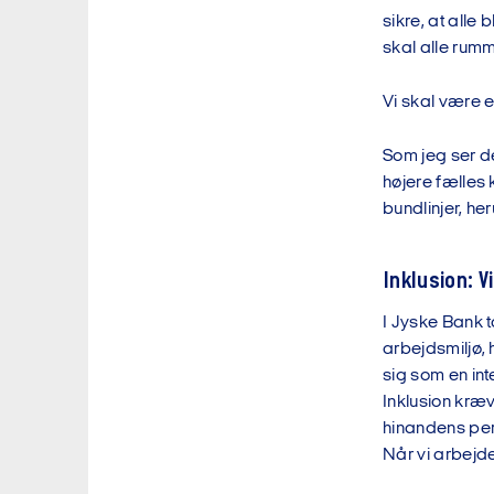
sikre, at alle
skal alle rumm
Vi skal være 
Som jeg ser d
højere fælles 
bundlinjer, h
Inklusion: V
I Jyske Bank t
arbejdsmiljø,
sig som en int
Inklusion kræ
hinandens pers
Når vi arbejde