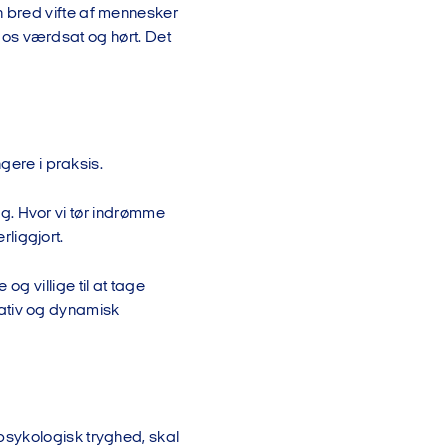
 bred vifte af mennesker
er os værdsat og hørt. Det
gere i praksis.
ing. Hvor vi tør indrømme
rliggjort.
g villige til at tage
ovativ og dynamisk
psykologisk tryghed, skal