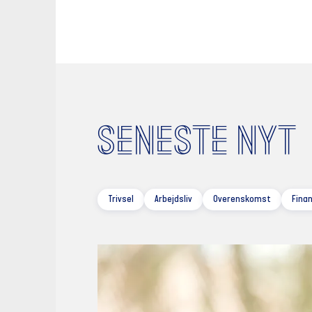
SENESTE NYT
Trivsel
Arbejdsliv
Overenskomst
Fina