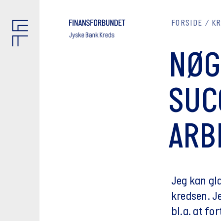
FORSIDE
K
NØG
SUC
ARB
Jeg kan gl
kredsen. J
bl.a. at fo