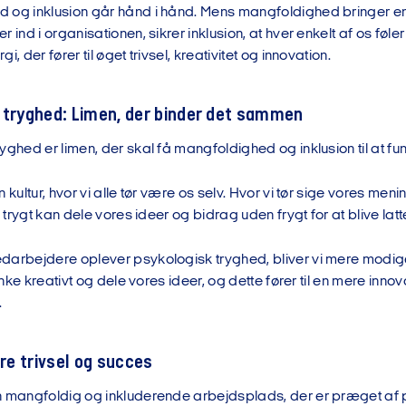
 og inklusion går hånd i hånd. Mens mangfoldighed bringer en
r ind i organisationen, sikrer inklusion, at hver enkelt af os føl
i, der fører til øget trivsel, kreativitet og innovation.
 tryghed: Limen, der binder det sammen
yghed er limen, der skal få mangfoldighed og inklusion til at fun
n kultur, hvor vi alle tør være os selv. Hvor vi tør sige vores men
i trygt kan dele vores ideer og bidrag uden frygt for at blive latte
arbejdere oplever psykologisk tryghed, bliver vi mere modige o
 tænke kreativt og dele vores ideer, og dette fører til en mere inn
.
dre trivsel og succes
n mangfoldig og inkluderende arbejdsplads, der er præget af 