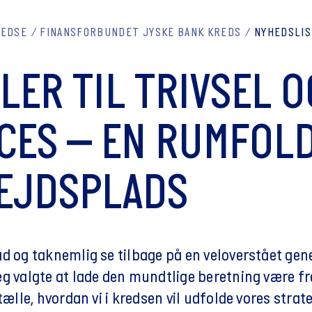
REDSE
FINANSFORBUNDET JYSKE BANK KREDS
NYHEDSLI
LER TIL TRIVSEL O
CES – EN RUMFOL
EJDSPLADS
ad og taknemlig se tilbage på en veloverstået gen
eg valgte at lade den mundtlige beretning være 
rtælle, hvordan vi i kredsen vil udfolde vores strate