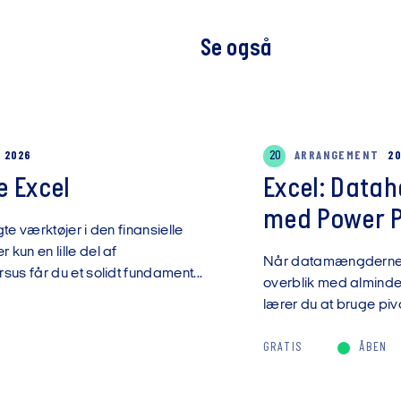
Se også
G 2026
20
ARRANGEMENT
20
 Excel
Excel: Data
med Power Pi
te værktøjer i den finansielle
kun en lille del af
Når datamængderne v
sus får du et solidt fundament...
overblik med almindel
lærer du at bruge pivo
GRATIS
ÅBEN