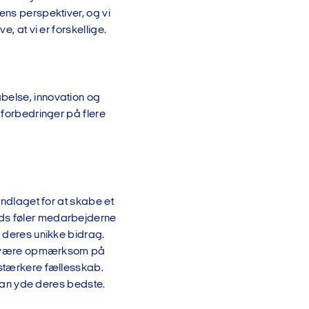
ens perspektiver, og vi
, at vi er forskellige.
belse, innovation og
 forbedringer på flere
undlaget for at skabe et
ads føler medarbejderne
r deres unikke bidrag.
 at være opmærksom på
 stærkere fællesskab.
g kan yde deres bedste.