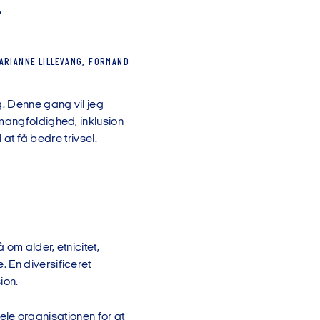
.
ARIANNE
LILLEVANG, FORMAND
g. Denne gang vil jeg
mangfoldighed, inklusion
 at få bedre trivsel.
om alder, etnicitet,
 En diversificeret
ion.
 hele organisationen for at