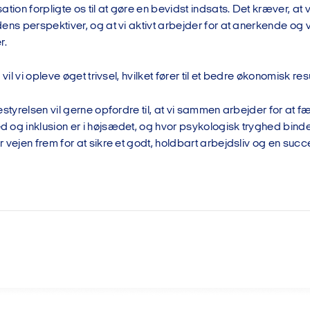
ation forpligte os til at gøre en bevidst indsats. Det kræver, at
dens perspektiver, og at vi aktivt arbejder for at anerkende o
r.
 vil vi opleve øget trivsel, hvilket fører til et bedre økonomisk re
estyrelsen vil gerne opfordre til, at vi sammen arbejder for at f
 og inklusion er i højsædet, og hvor psykologisk tryghed bin
 vejen frem for at sikre et godt, holdbart arbejdsliv og en succ