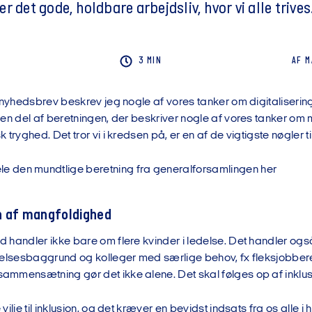
r det gode, holdbare arbejdsliv, hvor vi alle trives
3 MIN
AF
M
 nyhedsbrev beskrev jeg nogle af vores tanker om digitaliserin
den del af beretningen, der beskriver nogle af vores tanker om 
tryghed. Det tror vi i kredsen på, er en af de vigtigste nøgler til
le den mundtlige beretning fra generalforsamlingen her
n af mangfoldighed
handler ikke bare om flere kvinder i ledelse. Det handler også 
nelsesbaggrund og kolleger med særlige behov, fx fleksjobbere.
mmensætning gør det ikke alene. Det skal følges op af inklus
ilje til inklusion, og det kræver en bevidst indsats fra os alle i