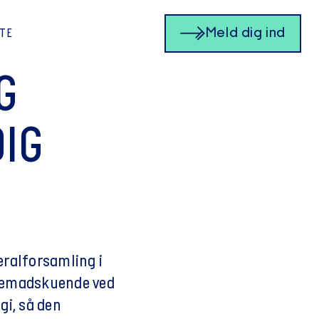
Meld dig ind
STE
G
DIG
eralforsamling i
fremadskuende ved
gi, så den