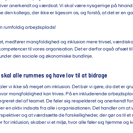
 bliver anerkendt og værdsat. Vi skal være nysgerrige på hinand
e den kollega, der ikke er ligesom os, og forstå, at det er en gave
en rumfoldig arbejdsplads!
et, medfører mangfoldighed og inklusion mere trivsel, værdiska
kompetencer til vores organisation. Det er derfor også afsæt til
erunder den sociale og økonomiske bundlinje.
i skal alle rummes og have lov til at bidrage
aler vi ikke så meget om inklusion. Det bør vi gøre, da det er gr
 hvor mangfoldighed kan trives. På en inkluderende arbejdspl
egreret del af teamet. De føler sig respekteret og anerkendt fo
ver en aktiv indsats fra alle i organisationen. Det handler om
pektiver og at værdsætte de forskelligheder, der gør os til et
r for inklusion, skaber vi et miljø, hvor alle føler sig hjemme o