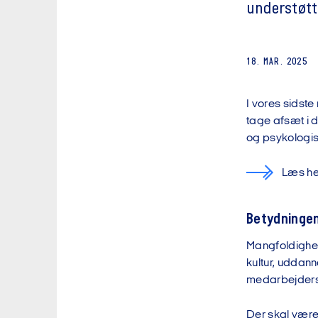
understøtte
18. MAR. 2025
I vores sidste
tage afsæt i 
og psykologisk 
Læs he
Betydninge
Mangfoldighed 
kultur, uddan
medarbejdersa
Der skal være v