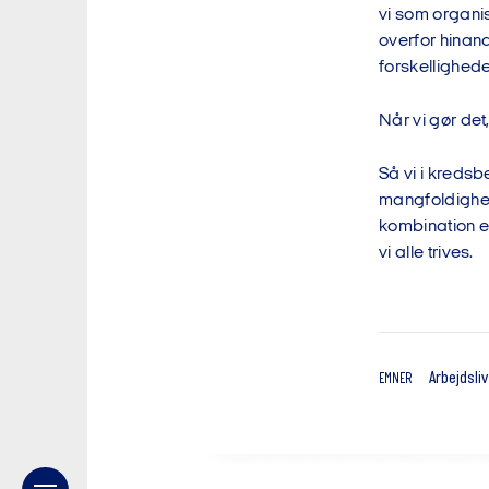
vi som organis
overfor hinan
forskellighede
Når vi gør det,
Så vi i kredsb
mangfoldighed
kombination er
vi alle trives.
Arbejdsliv
EMNER