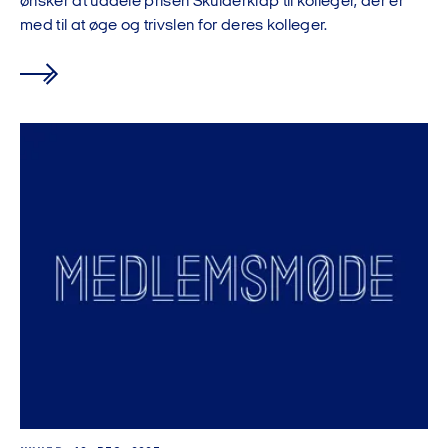
ønsker at uddele prisen Skulderklap til kolleger, der er
med til at øge og trivslen for deres kolleger.