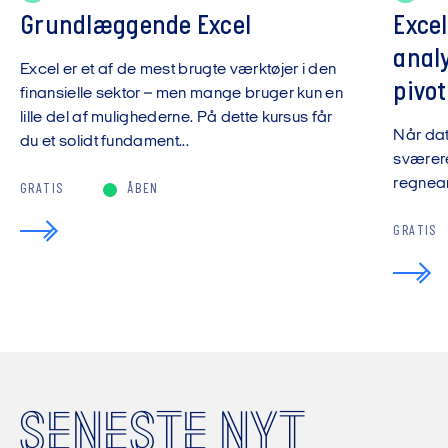
Grundlæggende Excel
Exce
anal
Excel er et af de mest brugte værktøjer i den
pivot
finansielle sektor – men mange bruger kun en
lille del af mulighederne. På dette kursus får
Når da
du et solidt fundament...
sværere
regnear
GRATIS
ÅBEN
GRATIS
SENESTE NYT