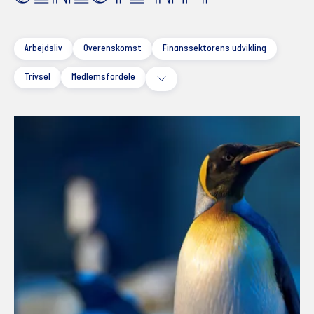
Arbejdsliv
Overenskomst
Finanssektorens udvikling
Trivsel
Medlemsfordele