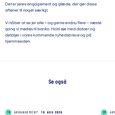
Det er jeres engagement og glæde, der gør disse
aftener til noget særligt.
Vi håber at se jer alle – og gerne endnu flere – næste
gang vi mødes til banko. Hold øje med datoer og
detaljer i vores kommende nyhedsbreve og på
hjemmesiden.
Se også
19
ARRANGEMENT
19. AUG 2026
20
AR