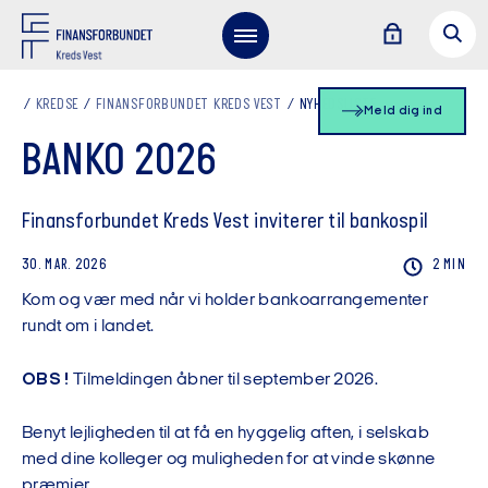
KREDSE
FINANSFORBUNDET KREDS VEST
NYHEDSLISTE
Meld dig ind
BANKO 2026
Finansforbundet Kreds Vest inviterer til bankospil
30. MAR. 2026
2 MIN
Kom og vær med når vi holder bankoarrangementer
rundt om i landet.
OBS !
Tilmeldingen åbner til september 2026.
Benyt lejligheden til at få en hyggelig aften, i selskab
med dine kolleger og muligheden for at vinde skønne
præmier.