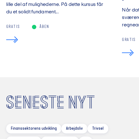
lille del af mulighederne. På dette kursus får
Når da
du et solidt fundament...
sværere
regnear
GRATIS
ÅBEN
GRATIS
SENESTE NYT
Finanssektorens udvikling
Arbejdsliv
Trivsel