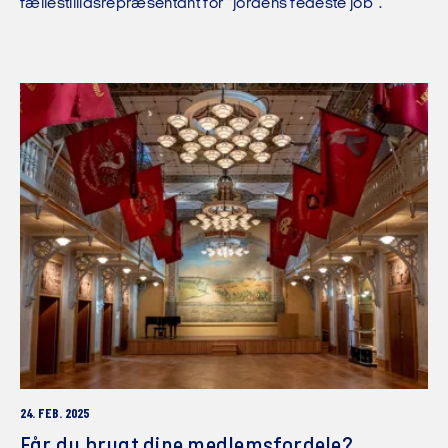
fællestillidsrepræsentant for ”jordens fedeste job”.
24. FEB. 2025
Får du brugt dine medlemsfordele?