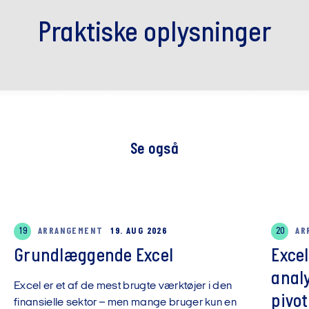
Praktiske oplysninger
Se også
19
ARRANGEMENT
19. AUG 2026
20
AR
Grundlæggende Excel
Exce
anal
Excel er et af de mest brugte værktøjer i den
pivot
finansielle sektor – men mange bruger kun en