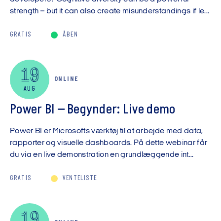
strength – but it can also create misunderstandings if le...
GRATIS
ÅBEN
19
ONLINE
AUG
Power BI – Begynder: Live demo
Power BI er Microsofts værktøj til at arbejde med data,
rapporter og visuelle dashboards. På dette webinar får
du via en live demonstration en grundlæggende int...
GRATIS
VENTELISTE
19