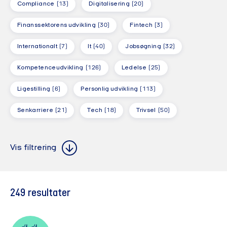
Compliance
(13)
Digitalisering
(20)
Finanssektorens udvikling
(30)
Fintech
(3)
Internationalt
(7)
It
(40)
Jobsøgning
(32)
Kompetenceudvikling
(126)
Ledelse
(25)
Ligestilling
(6)
Personlig udvikling
(113)
Senkarriere
(21)
Tech
(18)
Trivsel
(50)
Alle steder
Alle formater
Alle steder
Alle formater
Vis filtrering
Alle målgrupper
Alle målgrupper
249
resultater