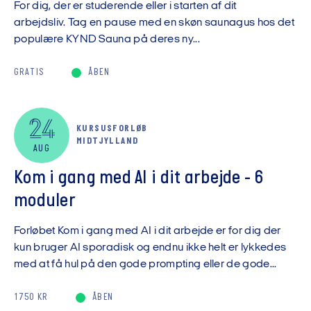
For dig, der er studerende eller i starten af dit
arbejdsliv. Tag en pause med en skøn saunagus hos det
populære KYND Sauna på deres ny...
GRATIS
ÅBEN
24
KURSUSFORLØB
MIDTJYLLAND
AUG
Kom i gang med AI i dit arbejde - 6
moduler
Forløbet Kom i gang med AI i dit arbejde er for dig der
kun bruger AI sporadisk og endnu ikke helt er lykkedes
med at få hul på den gode prompting eller de gode...
1750 KR
ÅBEN