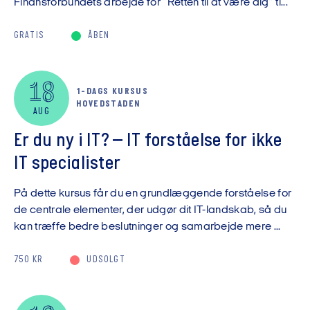
Finansforbundets arbejde for ”Retten til at være dig” ti...
GRATIS
ÅBEN
18
1-DAGS KURSUS
HOVEDSTADEN
AUG
Er du ny i IT? – IT forståelse for ikke
IT specialister
På dette kursus får du en grundlæggende forståelse for
de centrale elementer, der udgør dit IT-landskab, så du
kan træffe bedre beslutninger og samarbejde mere ...
750 KR
UDSOLGT