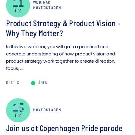
11
WEBINAR
Vis kun digitale arrangementer
HOVEDSTADEN
AUG
Product Strategy & Product Vision -
Why They Matter?
In this live webinar, you will gain a practical and
concrete understanding of how product vision and
product strategy work together to create direction,
focus, ...
GRATIS
ÅBEN
15
HOVEDSTADEN
AUG
Join us at Copenhagen Pride parade