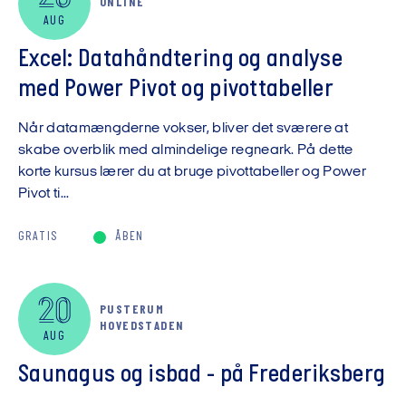
ONLINE
AUG
Excel: Datahåndtering og analyse
med Power Pivot og pivottabeller
Når datamængderne vokser, bliver det sværere at
skabe overblik med almindelige regneark. På dette
korte kursus lærer du at bruge pivottabeller og Power
Pivot ti...
GRATIS
ÅBEN
20
PUSTERUM
HOVEDSTADEN
AUG
Saunagus og isbad - på Frederiksberg