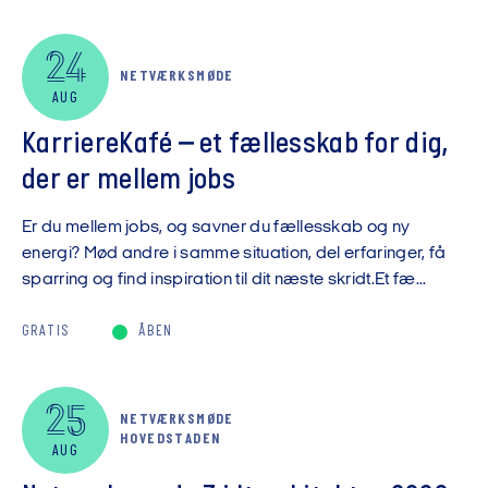
24
NETVÆRKSMØDE
AUG
KarriereKafé – et fællesskab for dig,
der er mellem jobs
Er du mellem jobs, og savner du fællesskab og ny
energi? Mød andre i samme situation, del erfaringer, få
sparring og find inspiration til dit næste skridt.Et fæ...
GRATIS
ÅBEN
25
NETVÆRKSMØDE
HOVEDSTADEN
AUG