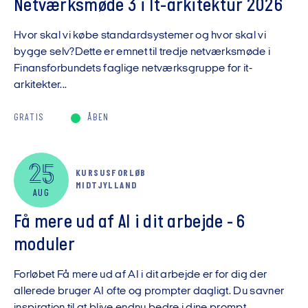
Netværksmøde 3 i It-arkitektur 2026
Hvor skal vi købe standardsystemer og hvor skal vi
bygge selv?Dette er emnet til tredje netværksmøde i
Finansforbundets faglige netværksgruppe for it-
arkitekter...
GRATIS
ÅBEN
25
KURSUSFORLØB
MIDTJYLLAND
AUG
Få mere ud af AI i dit arbejde - 6
moduler
Forløbet Få mere ud af AI i dit arbejde er for dig der
allerede bruger AI ofte og prompter dagligt. Du savner