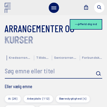
Meld dig ind
ARRANGEMENTER OG
KURSER
Kredsarrangementer
Tillidsvalgte
Seniorarrangementer
Forbundskalender
Søg emne eller titel
Eller vælg emne
Ai
(26)
Arbejdsliv
(112)
Bæredygtighed
(4)