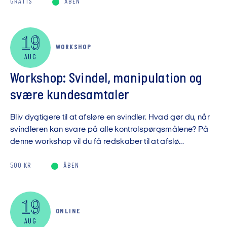
GRATIS
ÅBEN
19
WORKSHOP
AUG
Workshop: Svindel, manipulation og
svære kundesamtaler
Bliv dygtigere til at afsløre en svindler. Hvad gør du, når
svindleren kan svare på alle kontrolspørgsmålene? På
denne workshop vil du få redskaber til at afslø...
500 KR
ÅBEN
19
ONLINE
AUG