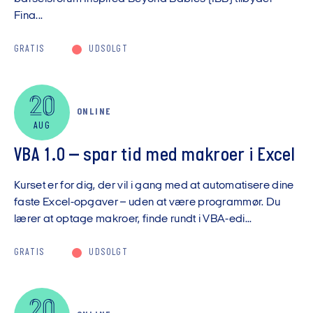
Fina...
GRATIS
UDSOLGT
20
ONLINE
AUG
VBA 1.0 – spar tid med makroer i Excel
Kurset er for dig, der vil i gang med at automatisere dine
faste Excel-opgaver – uden at være programmør. Du
lærer at optage makroer, finde rundt i VBA-edi...
GRATIS
UDSOLGT
20