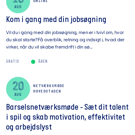
ONLINE
AUG
Kom i gang med din jobsøgning
Vil du i gang med din jobsøgning, men er i tvivl om, hvor
du skal starte?Få overblik, retning og indsigt i, hvad der
virker, når du vil skabe fremdrift i din sø...
GRATIS
ÅBEN
20
NETVÆRKSMØDE
HOVEDSTADEN
AUG
Barselsnetværksmøde - Sæt dit talent
i spil og skab motivation, effektivitet
og arbejdslyst