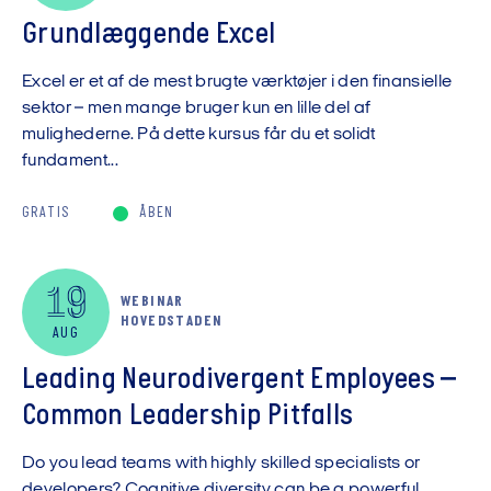
Grundlæggende Excel
Excel er et af de mest brugte værktøjer i den finansielle
sektor – men mange bruger kun en lille del af
mulighederne. På dette kursus får du et solidt
fundament...
GRATIS
ÅBEN
19
WEBINAR
HOVEDSTADEN
AUG
Leading Neurodivergent Employees –
Common Leadership Pitfalls
Do you lead teams with highly skilled specialists or
developers? Cognitive diversity can be a powerful