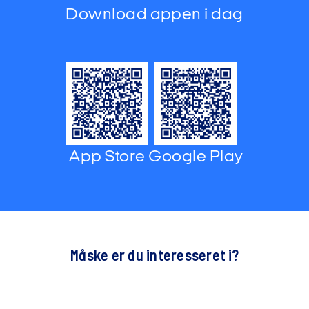
Download appen i dag
App Store
Google Play
Måske er du interesseret i?