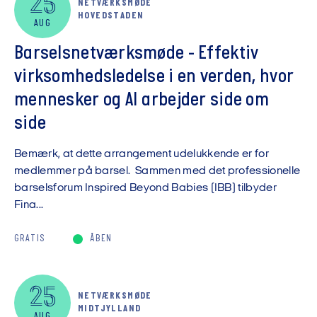
25
NETVÆRKSMØDE
HOVEDSTADEN
AUG
Barselsnetværksmøde - Effektiv
virksomhedsledelse i en verden, hvor
mennesker og AI arbejder side om
side
Bemærk, at dette arrangement udelukkende er for
medlemmer på barsel. Sammen med det professionelle
barselsforum Inspired Beyond Babies (IBB) tilbyder
Fina...
GRATIS
ÅBEN
25
NETVÆRKSMØDE
MIDTJYLLAND
AUG