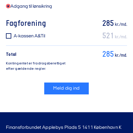
Adgang til lønsikring
Fagforening
285
kr./md.
521
A-kassen A&Til
kr./md.
285
Total
kr./md.
Kontingentet er fradragsberettiget
efter gældende regler.
Meld dig ind
Finansforbundet Applebys Plads 5 1411 København K