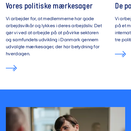
Vores politiske mærkesager
De p
Vi arbejder for, at medlemmerne har gode
Vi arbe
arbejdsvilkår og lykkes i deres arbejdsliv. Det
på et m
gør vi ved at arbejde på at påvirke sektoren
interna
og samfundets udvikling i Danmark gennem
tre pol
udvalgte mærkesager, der har betydning for
hverdagen.