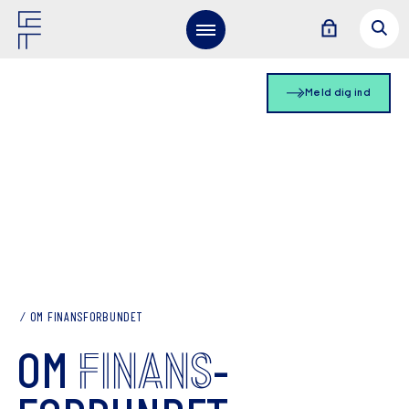
Meld dig ind
OM FINANSFORBUNDET
FINANS
OM
­