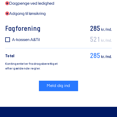
Dagpenge ved ledighed
Adgang til lønsikring
Fagforening
285
kr./md.
521
A-kassen A&Til
kr./md.
285
Total
kr./md.
Kontingentet er fradragsberettiget
efter gældende regler.
Meld dig ind