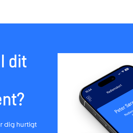
l dit
nt?
 dig hurtigt