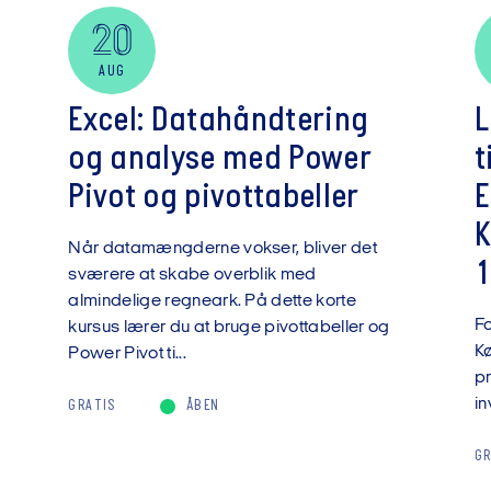
20
AUG
Excel: Datahåndtering
L
og analyse med Power
t
Pivot og pivottabeller
E
K
Når datamængderne vokser, bliver det
1
sværere at skabe overblik med
almindelige regneark. På dette korte
F
kursus lærer du at bruge pivottabeller og
Kø
Power Pivot ti...
pr
in
GRATIS
ÅBEN
GR