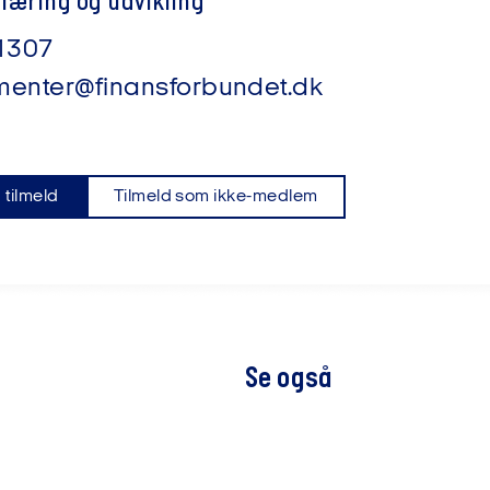
 læring og udvikling
1307
enter@finansforbundet.dk
 tilmeld
Tilmeld som ikke-medlem
Se også