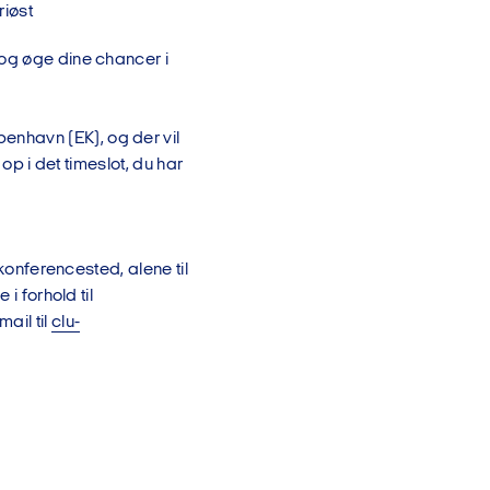
riøst
 og øge dine chancer i
nhavn (EK), og der vil
op i det timeslot, du har
 konferencested, alene til
i forhold til
ail til
clu-