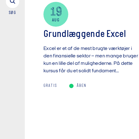
19
SØG
AUG
Grundlæggende Excel
Excel er et af de mest brugte værktøjer i
den finansielle sektor – men mange bruger
kun en lille del af mulighederne. På dette
kursus får du et solidt fundament...
GRATIS
ÅBEN