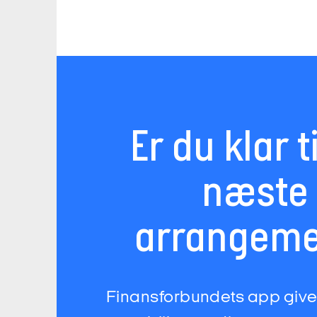
Er du klar ti
næste
arrangeme
Finansforbundets app giver