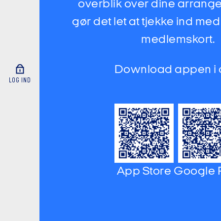
overblik over dine arrang
gør det let at tjekke ind med
medlemskort.
Download appen i
LOG IND
App Store
Google 