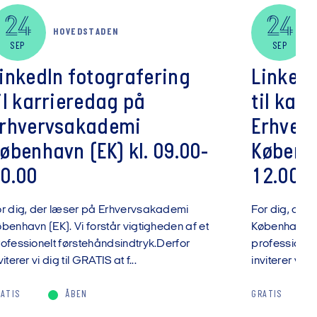
24
24
HOVEDSTADEN
SEP
SEP
inkedIn fotografering
LinkedI
il karrieredag på
til kar
rhvervsakademi
Erhver
øbenhavn (EK) kl. 09.00-
Københa
0.00
12.00
or dig, der læser på Erhvervsakademi
For dig, der
benhavn (EK). Vi forstår vigtigheden af et
København (EK
ofessionelt førstehåndsindtryk.Derfor
professionel
viterer vi dig til GRATIS at f...
inviterer vi di
ATIS
ÅBEN
GRATIS