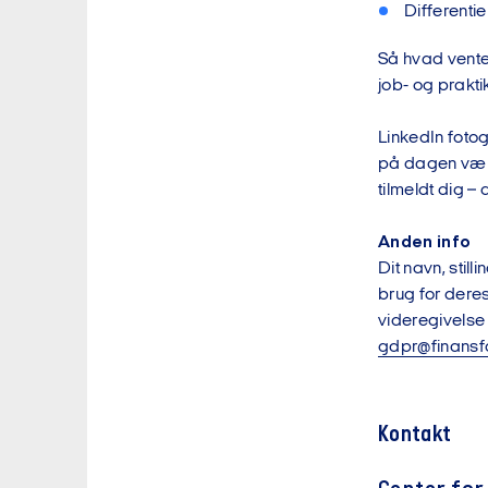
Differentie
Så hvad vente
job- og prakti
LinkedIn foto
på dagen være s
tilmeldt dig – 
Anden info
Dit navn, stil
brug for deres
videregivelse 
gdpr@finansf
Kontakt