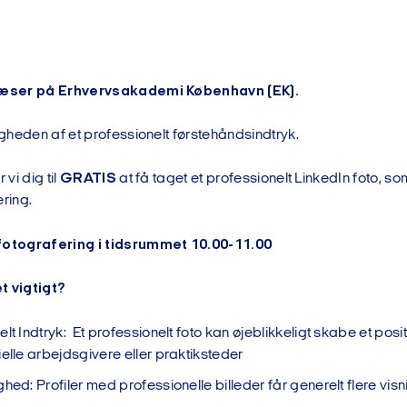
 læser på Erhvervsakademi København (EK).
tigheden af et professionelt førstehåndsindtryk.
 vi dig til
GRATIS
at få taget et professionelt LinkedIn foto, som
ering.
 fotografering i tidsrummet 10.00-11.00
t vigtigt?
lt Indtryk: Et professionelt foto kan øjeblikkeligt skabe et posi
ielle arbejdsgivere eller praktiksteder
hed: Profiler med professionelle billeder får generelt flere visn