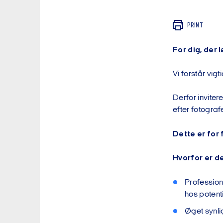
PRINT
For dig, der
Vi forstår vig
Derfor inviterer
efter fotograf
Dette er for
Hvorfor er de
Professione
hos potent
Øget synlig