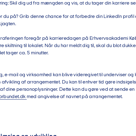
ring: Skil dig ud fra mængden og vis, at du tager din karriere se
r du på? Grib denne chance for at forbedre din LinkedIn profil
kjagten.
graferingen foregår på karrieredagen på Erhvervsakademi Købe
kiltning til lokalet. Når du har meldt dig til, skal du blot dukke 
det tager ca. 5 minutter.
ling, e-mail og virksomhed kan blive videregivet til underviser og
 afvikling af arrangementet. Du kan til enhver tid gøre indsigelse 
af dine personoplysninger. Dette kan du gøre ved at sende en m
orbundet.dk
med angivelse af navnet på arrangementet.