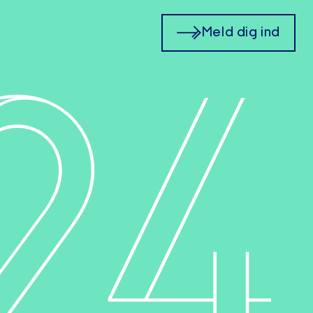
2
4
Meld dig ind
N