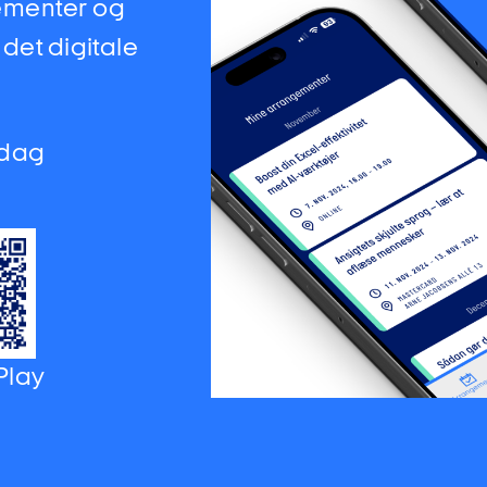
ementer og
 det digitale
 dag
Play