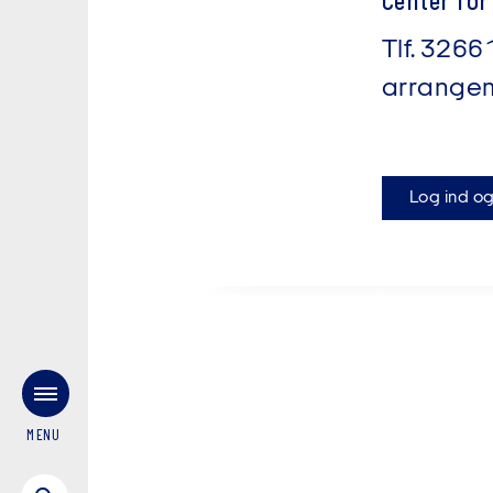
Center for
Tlf.
3266
arrangem
Log ind og
MENU