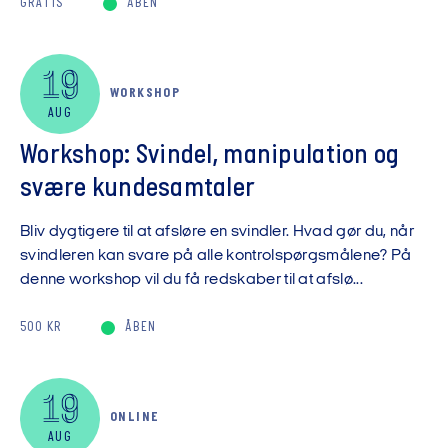
GRATIS
ÅBEN
19
WORKSHOP
AUG
Workshop: Svindel, manipulation og
svære kundesamtaler
Bliv dygtigere til at afsløre en svindler. Hvad gør du, når
svindleren kan svare på alle kontrolspørgsmålene? På
denne workshop vil du få redskaber til at afslø...
500 KR
ÅBEN
19
ONLINE
AUG