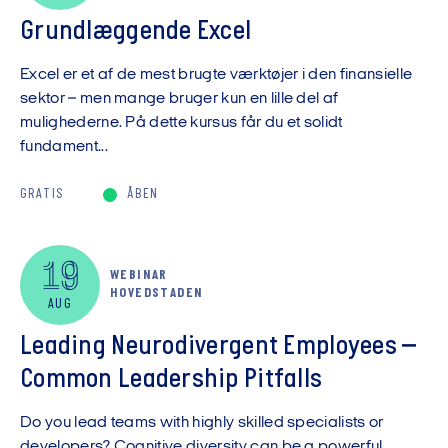
Grundlæggende Excel
Excel er et af de mest brugte værktøjer i den finansielle
sektor – men mange bruger kun en lille del af
mulighederne. På dette kursus får du et solidt
fundament...
GRATIS
ÅBEN
19
WEBINAR
HOVEDSTADEN
AUG
Leading Neurodivergent Employees –
Common Leadership Pitfalls
Do you lead teams with highly skilled specialists or
developers? Cognitive diversity can be a powerful