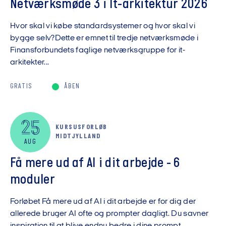
Netværksmøde 3 i It-arkitektur 2026
Hvor skal vi købe standardsystemer og hvor skal vi
bygge selv?Dette er emnet til tredje netværksmøde i
Finansforbundets faglige netværksgruppe for it-
arkitekter...
GRATIS
ÅBEN
25
KURSUSFORLØB
MIDTJYLLAND
AUG
Få mere ud af AI i dit arbejde - 6
moduler
Forløbet Få mere ud af AI i dit arbejde er for dig der
allerede bruger AI ofte og prompter dagligt. Du savner