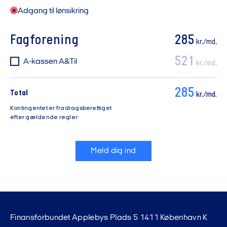
Adgang til lønsikring
Fagforening
285
kr./md.
521
A-kassen A&Til
kr./md.
285
Total
kr./md.
Kontingentet er fradragsberettiget
efter gældende regler.
Meld dig ind
Finansforbundet Applebys Plads 5 1411 København K