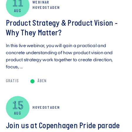
11
WEBINAR
Vis kun digitale arrangementer
HOVEDSTADEN
AUG
Product Strategy & Product Vision -
Why They Matter?
In this live webinar, you will gain a practical and
concrete understanding of how product vision and
product strategy work together to create direction,
focus, ...
GRATIS
ÅBEN
15
HOVEDSTADEN
AUG
Join us at Copenhagen Pride parade