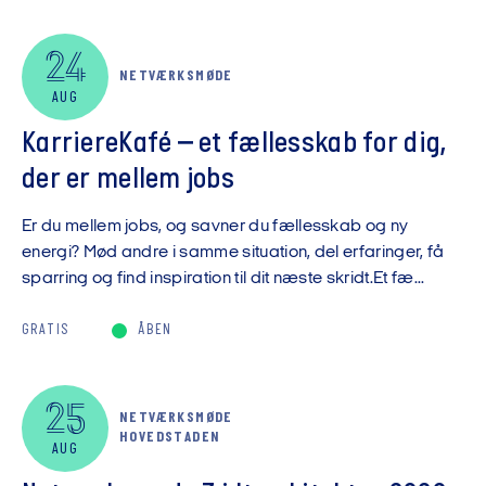
24
NETVÆRKSMØDE
AUG
KarriereKafé – et fællesskab for dig,
der er mellem jobs
Er du mellem jobs, og savner du fællesskab og ny
energi? Mød andre i samme situation, del erfaringer, få
sparring og find inspiration til dit næste skridt.Et fæ...
GRATIS
ÅBEN
25
NETVÆRKSMØDE
HOVEDSTADEN
AUG