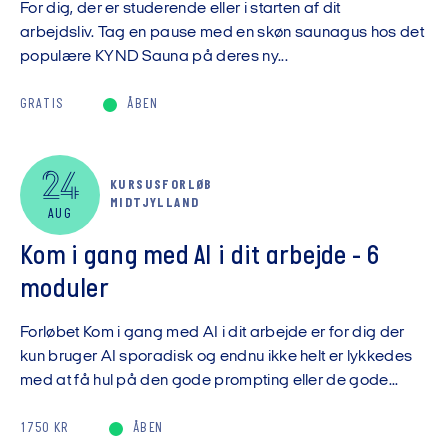
For dig, der er studerende eller i starten af dit
arbejdsliv. Tag en pause med en skøn saunagus hos det
populære KYND Sauna på deres ny...
GRATIS
ÅBEN
24
KURSUSFORLØB
MIDTJYLLAND
AUG
Kom i gang med AI i dit arbejde - 6
moduler
Forløbet Kom i gang med AI i dit arbejde er for dig der
kun bruger AI sporadisk og endnu ikke helt er lykkedes
med at få hul på den gode prompting eller de gode...
1750 KR
ÅBEN