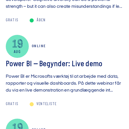
strength – but it can also create misunderstandings if le...
GRATIS
ÅBEN
19
ONLINE
AUG
Power BI – Begynder: Live demo
Power BI er Microsofts værktøj til at arbejde med data,
rapporter og visuelle dashboards. På dette webinar får
du via en live demonstration en grundlæggende int...
GRATIS
VENTELISTE
19