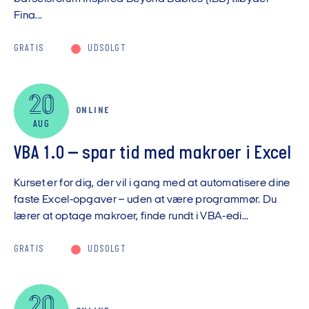
Fina...
GRATIS
UDSOLGT
20
ONLINE
AUG
VBA 1.0 – spar tid med makroer i Excel
Kurset er for dig, der vil i gang med at automatisere dine
faste Excel-opgaver – uden at være programmør. Du
lærer at optage makroer, finde rundt i VBA-edi...
GRATIS
UDSOLGT
20