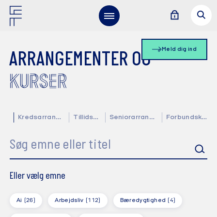
Meld dig ind
ARRANGEMENTER OG
KURSER
Kredsarrangementer
Tillidsvalgte
Seniorarrangementer
Forbundskalender
Søg emne eller titel
Eller vælg emne
Ai
(26)
Arbejdsliv
(112)
Bæredygtighed
(4)