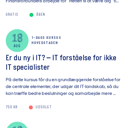
Finansforbundets arbejde for ”Retten til at være dig” ti...
GRATIS
ÅBEN
18
1-DAGS KURSUS
HOVEDSTADEN
AUG
Er du ny i IT? – IT forståelse for ikke
IT specialister
På dette kursus får du en grundlæggende forståelse for
de centrale elementer, der udgør dit IT-landskab, så du
kan træffe bedre beslutninger og samarbejde mere ...
750 KR
UDSOLGT