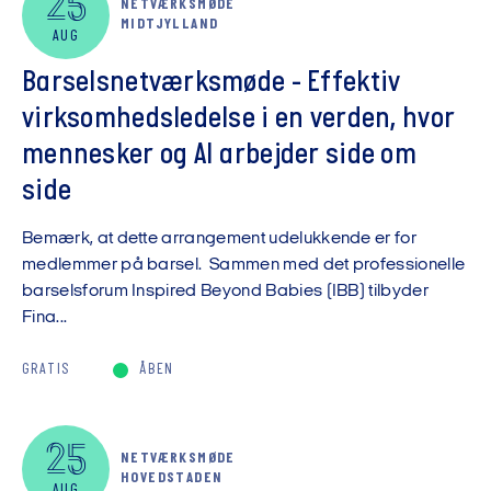
25
NETVÆRKSMØDE
MIDTJYLLAND
AUG
Barselsnetværksmøde - Effektiv
virksomhedsledelse i en verden, hvor
mennesker og AI arbejder side om
side
Bemærk, at dette arrangement udelukkende er for
medlemmer på barsel. Sammen med det professionelle
barselsforum Inspired Beyond Babies (IBB) tilbyder
Fina...
GRATIS
ÅBEN
25
NETVÆRKSMØDE
HOVEDSTADEN
AUG