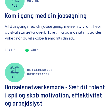
ONLINE
AUG
Kom i gang med din jobsøgning
Vil du i gang med din jobsøgning, men er i tvivl om, hvor
du skal starte?Få overblik, retning og indsigt i, hvad der
virker, når du vil skabe fremdrift i din sø...
GRATIS
ÅBEN
20
NETVÆRKSMØDE
HOVEDSTADEN
AUG
Barselsnetværksmøde - Sæt dit talent
i spil og skab motivation, effektivitet
og arbejdslyst