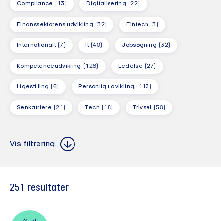
Compliance
(13)
Digitalisering
(22)
Finanssektorens udvikling
(32)
Fintech
(3)
Internationalt
(7)
It
(40)
Jobsøgning
(32)
Kompetenceudvikling
(128)
Ledelse
(27)
Ligestilling
(6)
Personlig udvikling
(113)
Senkarriere
(21)
Tech
(18)
Trivsel
(50)
Alle steder
Alle formater
Alle steder
Alle formater
Vis filtrering
Alle målgrupper
Alle målgrupper
251
resultater