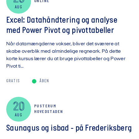
ONLINE
AUG
Excel: Datahåndtering og analyse
med Power Pivot og pivottabeller
Når datamængderne vokser, bliver det sværere at
skabe overblik med almindelige regneark. På dette
korte kursus lærer du at bruge pivottabeller og Power
Pivot ti...
GRATIS
ÅBEN
20
PUSTERUM
HOVEDSTADEN
AUG
Saunagus og isbad - på Frederiksberg