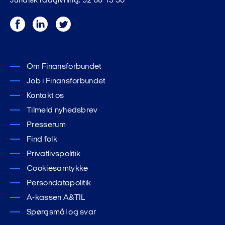
Juridisk rådgivning: 32 66 13 30
Facebook
LinkedIn
Twitter
Om Finansforbundet
Job i Finansforbundet
Kontakt os
Tilmeld nyhedsbrev
Presserum
Find folk
Privatlivspolitik
Cookiesamtykke
Persondatapolitik
A-kassen A&TIL
Spørgsmål og svar