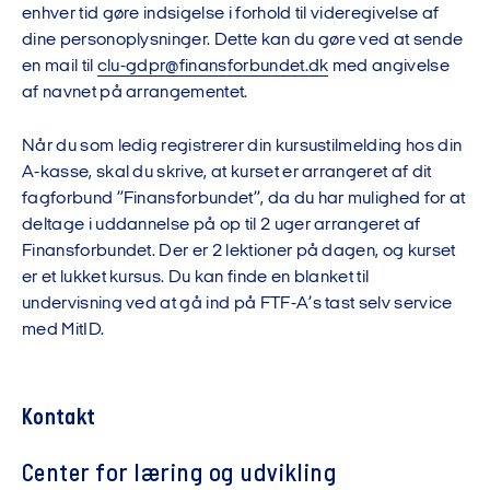
enhver tid gøre indsigelse i forhold til videregivelse af
dine personoplysninger. Dette kan du gøre ved at sende
en mail til
clu-gdpr@finansforbundet.dk
med angivelse
af navnet på arrangementet.
Når du som ledig registrerer din kursustilmelding hos din
A-kasse, skal du skrive, at kurset er arrangeret af dit
fagforbund ”Finansforbundet”, da du har mulighed for at
deltage i uddannelse på op til 2 uger arrangeret af
Finansforbundet. Der er 2 lektioner på dagen, og kurset
er et lukket kursus. Du kan finde en blanket til
undervisning ved at gå ind på FTF-A’s tast selv service
med MitID.
Kontakt
Center for læring og udvikling