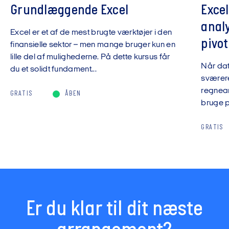
Grundlæggende Excel
Exce
anal
Excel er et af de mest brugte værktøjer i den
pivot
finansielle sektor – men mange bruger kun en
lille del af mulighederne. På dette kursus får
Når da
du et solidt fundament...
sværere
regnear
GRATIS
ÅBEN
bruge pi
GRATIS
Er du klar til dit næste