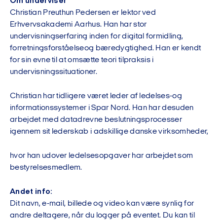
Om underviser
Christian Preuthun Pedersen er lektor ved
Erhvervsakademi Aarhus. Han har stor
undervisningserfaring inden for digital formidling,
forretningsforståelseog bæredygtighed. Han er kendt
for sin evne til at omsætte teori tilpraksis i
undervisningssituationer.
Christian har tidligere været leder af ledelses-og
informationssystemer i Spar Nord. Han har desuden
arbejdet med datadrevne beslutningsprocesser
igennem sit lederskab i adskillige danske virksomheder,
hvor han udover ledelsesopgaver har arbejdet som
bestyrelsesmedlem.
Andet info:
Dit navn, e-mail, billede og video kan være synlig for
andre deltagere, når du logger på eventet. Du kan til