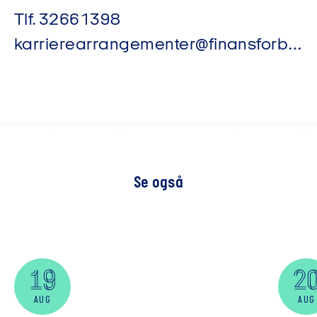
Tlf.
32661398
karrierearrangementer@finansforbundet.dk
Se også
19
2
AUG
AUG