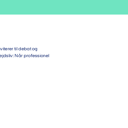
terer til debat og
dsliv: Når professionel