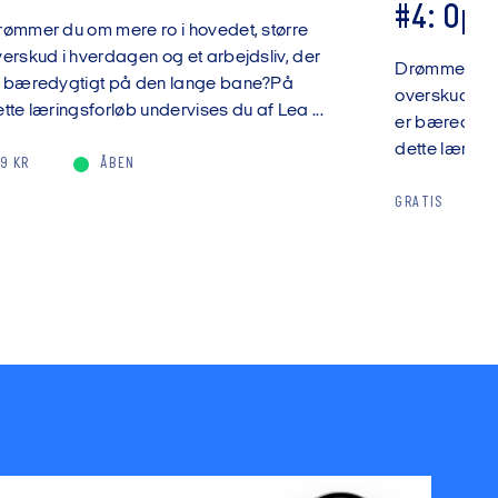
#4: Opf
ømmer du om mere ro i hovedet, større
erskud i hverdagen og et arbejdsliv, der
Drømmer du o
r bæredygtigt på den lange bane?På
overskud i h
tte læringsforløb undervises du af Lea ...
er bæredygt
dette lærings
9 KR
ÅBEN
GRATIS