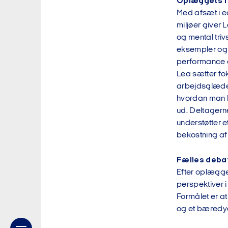
Oplæggets f
Med afsæt i e
miljøer giver
og mental triv
eksempler og 
performance o
Lea sætter fo
arbejdsglæden
hvordan man k
ud. Deltagern
understøtter e
bekostning af 
Fælles deba
Efter oplægget
perspektiver i
Formålet er at
og et bæredygt