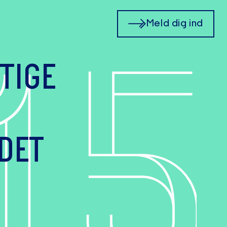
1
5
Meld dig ind
TIGE
DET