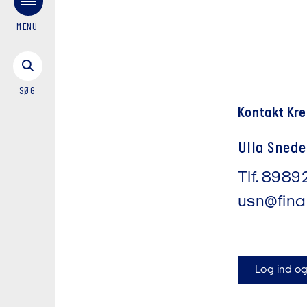
MENU
SØG
Kontakt Kre
Ulla Snede
Tlf.
8989
usn@fina
Log ind og