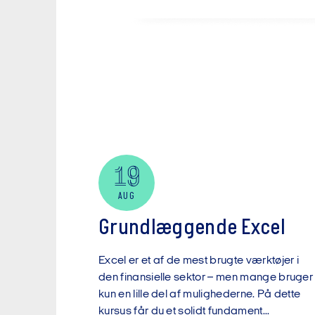
19
AUG
Grundlæggende Excel
Excel er et af de mest brugte værktøjer i
den finansielle sektor – men mange bruger
kun en lille del af mulighederne. På dette
kursus får du et solidt fundament...