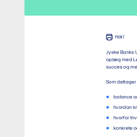
PRINT
Jyske Banks U
oplæg med Lea
succes og men
Som deltager vi
balance og 
hvordan k
hvorfor tri
konkrete 