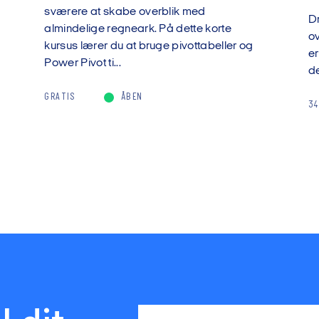
sværere at skabe overblik med
Dr
almindelige regneark. På dette korte
ov
kursus lærer du at bruge pivottabeller og
e
Power Pivot ti...
de
GRATIS
ÅBEN
34