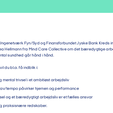
ngenetværk Fyn/Syd og Finansforbundet Jyske Bank Kreds invi
 Hellmann fra Mind Care Collective om det bæredygtige arbej
tal sundhed går hånd i hånd.
l du bl.a. få indblik i:
mental trivsel i et ambitiøst arbejdsliv
rav/tempo påvirker hjernen og performance
vsel og et bæredygtigt arbejdsliv er et fælles ansvar
og praksisnære redskaber.