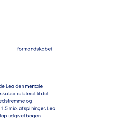
rd og formandskabet
ede Lea den mentale
aber relateret til det
dhedsfremme og
5 mio. afspilninger. Lea
netop udgivet bogen