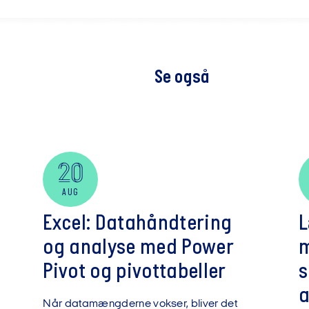
Se også
20
AUG
Excel: Datahåndtering
L
og analyse med Power
m
Pivot og pivottabeller
s
a
Når datamængderne vokser, bliver det