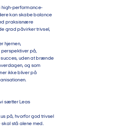
 i high-performance-
edere kan skabe balance
 med praksisnære
 grad påvirker trivsel,
r hjernen,
 perspektiver på,
ig succes, uden at brænde
i hverdagen, og som
ner ikke bliver på
ganisationen.
 vi sætter Leas
us på, hvorfor god trivsel
e skal stå alene med.