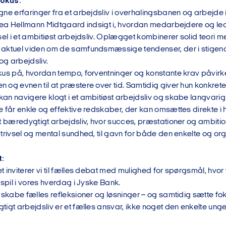
okus:
gne erfaringer fra et arbejdsliv i overhalingsbanen og arbejde
 Lea Hellmann Midtgaard indsigt i, hvordan medarbejdere og l
sel i et ambitiøst arbejdsliv. Oplægget kombinerer solid teori
aktuel viden om de samfundsmæssige tendenser, der i stigende
g arbejdsliv.
kus på, hvordan tempo, forventninger og konstante krav påvirke
 og evnen til at præstere over tid. Samtidig giver hun konkrete
an navigere klogt i et ambitiøst arbejdsliv og skabe langvar
e får enkle og effektive redskaber, der kan omsættes direkte 
t bæredygtigt arbejdsliv, hvor succes, præstationer og ambitio
trivsel og mental sundhed, til gavn for både den enkelte og or
t:
 inviterer vi til fælles debat med mulighed for spørgsmål, hvor
 spil i vores hverdag i Jyske Bank.
 skabe fælles refleksioner og løsninger – og samtidig sætte fok
igt arbejdsliv er et fælles ansvar, ikke noget den enkelte ung