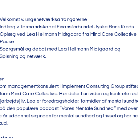
: Velkomst v. ungenetværksarrangørerne
: Indlæg v. formandskabet Finansforbundet Jyske Bank Kreds
: Oplæg ved Lea Hellmann Midtgaard fra Mind Care Collective
: Pause
.15: Spørgsmål og debat med Lea Hellmann Midtgaa
 Spisning og netværk.
er
r som managementkonsulent i Implement Consulting Group stift
rm Mind Care Collective. Her deler hun viden og konkrete redsk
arbejds)liv. Lea er foredragsholder, formidler af mental sun
å den populære podcast ”Vores Mentale Sundhed” med over 1,
re år uddannet sig inden for mental sundhed og trivsel og har 
kud.