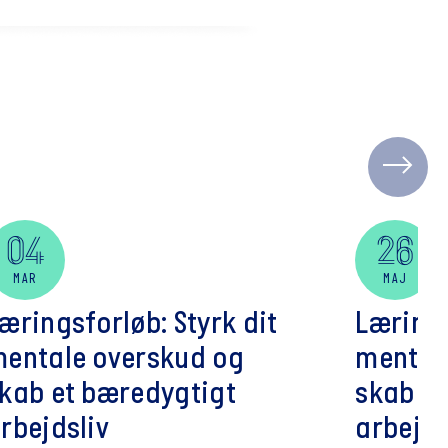
04
26
MAR
MAJ
æringsforløb: Styrk dit
Lærings
entale overskud og
mental
kab et bæredygtigt
skab et
rbejdsliv
arbejds