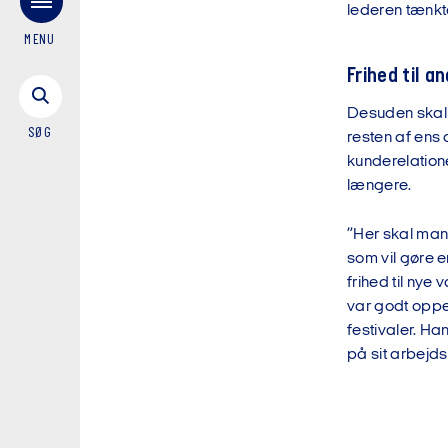
lederen tænk
MENU
Frihed til a
Desuden skal 
SØG
resten af ens 
kunderelatione
længere.
”Her skal man 
som vil gøre e
frihed til nye
var godt oppe 
festivaler. Ha
på sit arbejdsl