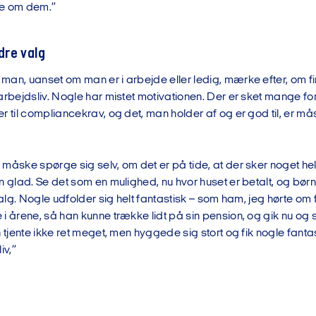
te om dem.”
ndre valg
man, uanset om man er i arbejde eller ledig, mærke efter, om 
arbejdsliv. Nogle har mistet motivationen. Der er sket mange fo
r til compliancekrav, og det, man holder af og er god til, er må
måske spørge sig selv, om det er på tide, at der sker noget helt
n glad. Se det som en mulighed, nu hvor huset er betalt, og børn
 valg. Nogle udfolder sig helt fantastisk – som ham, jeg hørte om
i årene, så han kunne trække lidt på sin pension, og gik nu og 
n tjente ikke ret meget, men hyggede sig stort og fik nogle fanta
iv,”