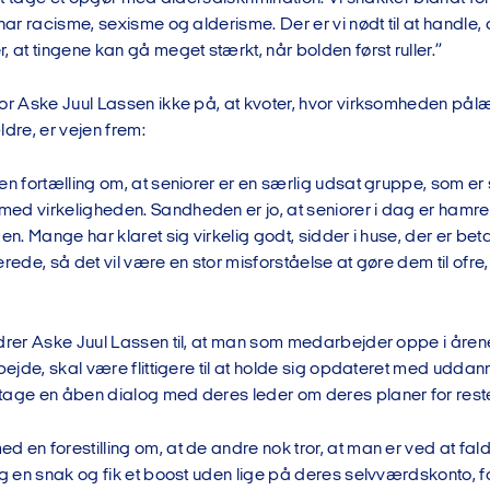
 har racisme, sexisme og alderisme. Der er vi nødt til at handle,
, at tingene kan gå meget stærkt, når bolden først ruller.”
ror Aske Juul Lassen ikke på, at kvoter, hvor virksomheden på
ldre, er vejen frem:
en fortælling om, at seniorer er en særlig udsat gruppe, som e
ed virkeligheden. Sandheden er jo, at seniorer i dag er hamr
den. Mange har klaret sig virkelig godt, sidder i huse, der er be
erede, så det vil være en stor misforståelse at gøre dem til ofre,
rdrer Aske Juul Lassen til, at man som medarbejder oppe i åren
rbejde, skal være flittigere til at holde sig opdateret med udda
tage en åben dialog med deres leder om deres planer for reste
 en forestilling om, at de andre nok tror, at man er ved at fald
og en snak og fik et boost uden lige på deres selvværdskonto, fo