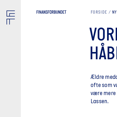
FORSIDE
N
VOR
HÅB
Ældre meda
ofte som væ
være mere 
Lassen.