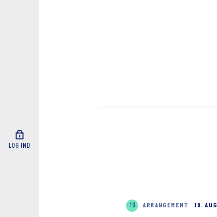
LOG IND
19
ARRANGEMENT
19. AU