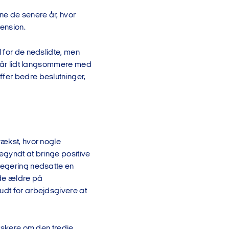
ne de senere år, hvor
ension.
l for de nedslidte, men
e går lidt langsommere med
ffer bedre beslutninger,
vækst, hvor nogle
egyndt at bringe positive
 regering nedsatte en
lde ældre på
udt for arbejdsgivere at
orskere om den tredje