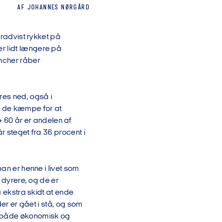
AF
JOHANNES
NØRGÅRD
gradvist rykket på
r lidt længere på
ncher råber
res ned, også i
å de kæmpe for at
60 år er andelen af
år steget fra 36 procent i
an er henne i livet som
r dyrere, og de er
å ekstra skidt at ende
der er gået i stå, og som
e både økonomisk og