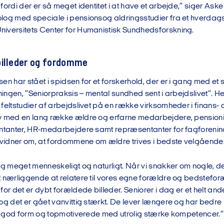
fordi der er så meget identitet i at have et arbejde,” siger Aske
log med speciale i pensionsog aldringsstudier fra et hverdag
iversitets Center for Humanistisk Sundhedsforskning.
billeder og fordomme
en har stået i spidsen for et forskerhold, der er i gang med et s
eningen, ”Seniorpraksis – mental sundhed sent i arbejdslivet”. H
 feltstudier af arbejdslivet på en række virksomheder i finans
w med en lang række ældre og erfarne medarbejdere, pensionis
entanter, HR-medarbejdere samt repræsentanter for fagforeni
r vidner om, at fordommene om ældre trives i bedste velgående
ig meget menneskeligt og naturligt. Når vi snakker om nogle, de
t nærliggende at relatere til vores egne forældre og bedstefor
for det er dybt forældede billeder. Seniorer i dag er et helt an
og det er gået vanvittig stærkt. De lever længere og har bedre
, i god form og topmotiverede med utrolig stærke kompetencer.”