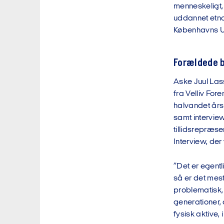
menneskeligt, 
uddannet etno
Københavns Un
Forældede 
Aske Juul Lass
fra Velliv For
halvandet års
samt intervie
tillidsrepræs
Interview, de
”Det er egentl
så er det mes
problematisk, 
generationer, 
fysisk aktive