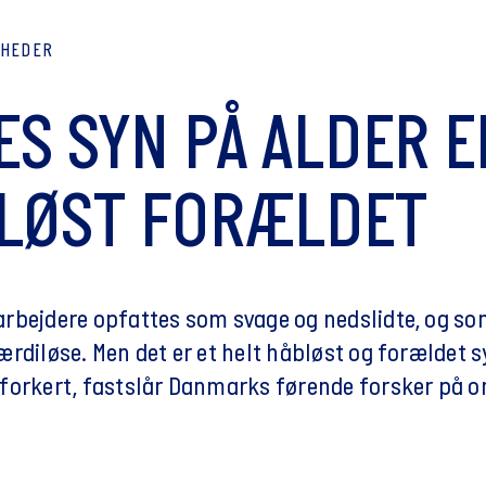
YHEDER
ES SYN PÅ ALDER E
LØST FORÆLDET
rbejdere opfattes som svage og nedslidte, og som
rdiløse. Men det er et helt håbløst og forældet s
forkert, fastslår Danmarks førende forsker på o