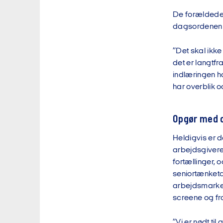
De forældede 
dagsordenen o
”Det skal ikke
det er langtfr
indlæringen h
har overblik o
Opgør med o
Heldigvis er d
arbejdsgivere
fortællinger,
seniortænketa
arbejdsmarkede
screene og fr
”Vi er nødt ti