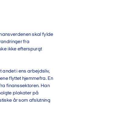
finansverdenen skal fylde
randringer fra
ske ikke efterspurgt
 andet i ens arbejdsliv,
ene flyttet hjemmefra. En
 fra finanssektoren. Han
solgte plakater på
stiske år som afslutning