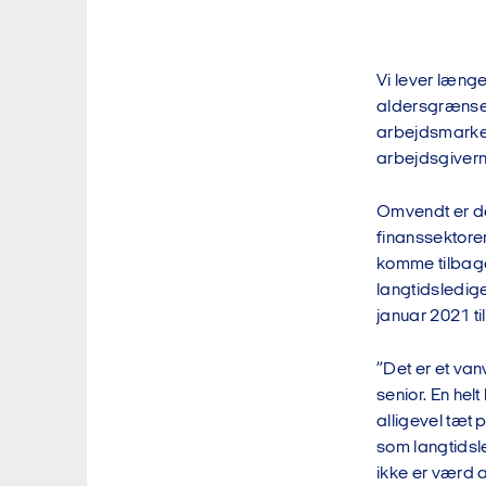
Vi lever længe
aldersgrænser
arbejdsmarked
arbejdsgiver
Omvendt er det
finanssektore
komme tilbage
langtidsledige
januar 2021 til
”Det er et van
senior. En hel
alligevel tæt 
som langtidsle
ikke er værd 