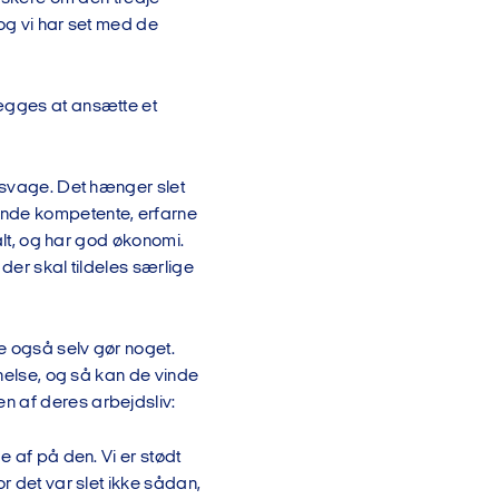
 og vi har set med de
lægges at ansætte et
r svage. Det hænger slet
ende kompetente, erfarne
talt, og har god økonomi.
 der skal tildeles særlige
e også selv gør noget.
nnelse, og så kan de vinde
n af deres arbejdsliv:
e af på den. Vi er stødt
r det var slet ikke sådan,