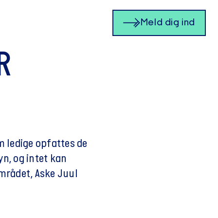
Meld dig ind
R
 ledige opfattes de
yn, og intet kan
mrådet, Aske Juul