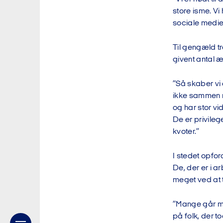
store isme. Vi
sociale medier
Til gengæld t
givent antal æ
”Så skaber vi 
ikke sammen m
og har stor vi
De er privileg
kvoter.”
I stedet opfo
De, der er i a
meget ved at 
”Mange går med
på folk, der t