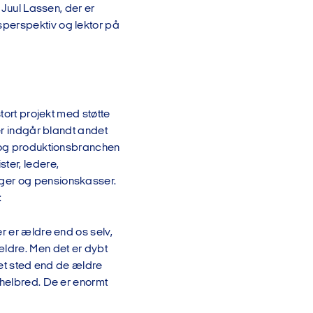
 Juul Lassen, der er
sperspektiv og lektor på
tort projekt med støtte
er indgår blandt andet
- og produktionsbranchen
ter, ledere,
nger og pensionskasser.
:
r er ældre end os selv,
ældre. Men det er dybt
det sted end de ældre
 helbred. De er enormt