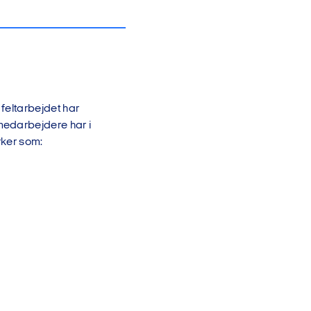
 feltarbejdet har
 medarbejdere har i
rker som: