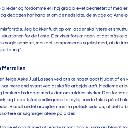
billeder og fordomme er i høj grad blevet bekræftet af medier
g debatten har handlet om de nedslidte, de svage og Arne-p
 misforstås. Jeg bakker fuldt op om, at der skal være et smuthu
a situationen for de fleste. Der viser forskningen, at det måsk
os nogle seniorer, men det kompenseres rigeligt med, at de træ
g erfaring”.
fferrollen
er ifølge Aske Juul Lassen ved at ske noget godt hjulpet af en 
 har mere end svært ved at skaffe arbejdskraft. Medierne er b
 og forskere bidrager med viden om ældres styrker. Den forrige
nk, og trepartsforhandlingerne for nylig havde fokus på at ho
t. Blandt andet arbejder man fra politisk side på, at det forb
asortere ansøgninger alene på alder.
l at tage et opgør med aldersdiskrimination. Vi snakker blandt f