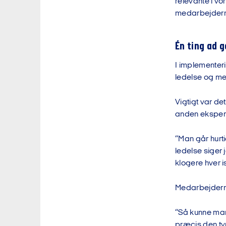
relevante i v
medarbejderne
Én ting ad 
I implementeri
ledelse og me
Vigtigt var de
anden ekspert
“Man går hurt
ledelse siger 
klogere hver i
Medarbejderne
“Så kunne man 
præcis den ty