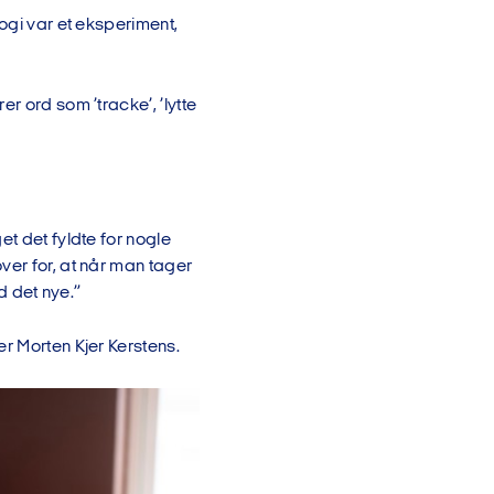
ogi var et eksperiment,
r ord som ’tracke’, ’lytte
et det fyldte for nogle
ver for, at når man tager
d det nye.”
r Morten Kjer Kerstens.