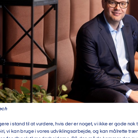
Bech
igere i stand til at vurdere, hvis der er noget, vi ikke er gode nok
iri, vi kan bruge i vores udviklingsarbejde, og kan målrette træn