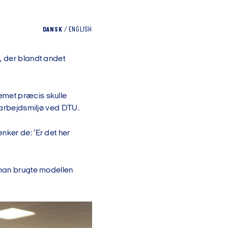
DANSK
/
ENGLISH
, der blandt andet
emet præcis skulle
k arbejdsmiljø ved DTU.
nker de: ‘Er det her
 man brugte modellen