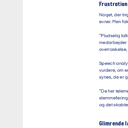
Frustration
Noget, der tr
evner. Men fak
“Pludselig ta
medarbejder er
overraskelse, 
Speech analyti
vurdere, om e
synes, de er go
“De her telem
stemmeføring, 
og det skabte 
Glimrende 