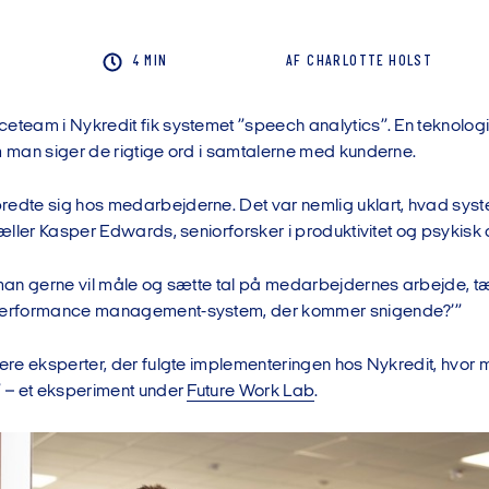
4 MIN
AF
CHARLOTTE
HOLST
eteam i Nykredit fik systemet ”speech analytics”. En teknologi
m man siger de rigtige ord i samtalerne med kunderne.
redte sig hos medarbejderne. Det var nemlig uklart, hvad syst
rtæller Kasper Edwards, seniorforsker i produktivitet og psykis
 man gerne vil måle og sætte tal på medarbejdernes arbejde, tæ
 performance management-system, der kommer snigende?’”
flere eksperter, der fulgte implementeringen hos Nykredit, hvor
” – et eksperiment under
Future Work Lab
.