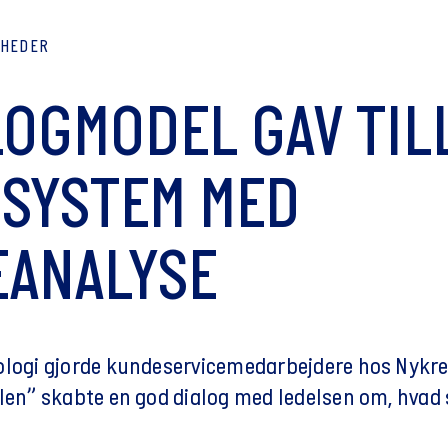
YHEDER
LOGMODEL GAV TILL
 SYSTEM MED
EANALYSE
ologi gjorde kundeservicemedarbejdere hos Nykre
glen” skabte en god dialog med ledelsen om, hvad