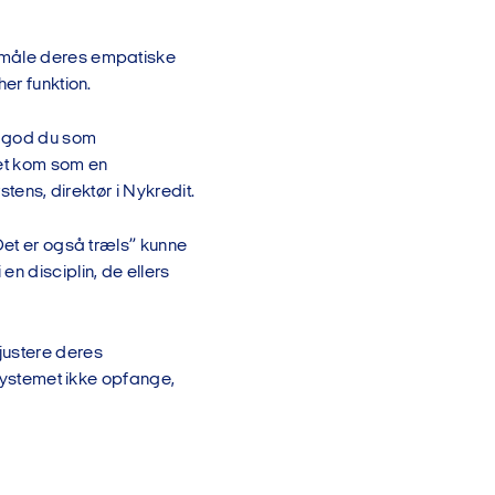
e måle deres empatiske
er funktion.
or god du som
det kom som en
stens, direktør i Nykredit.
Det er også træls” kunne
n disciplin, de ellers
justere deres
 systemet ikke opfange,