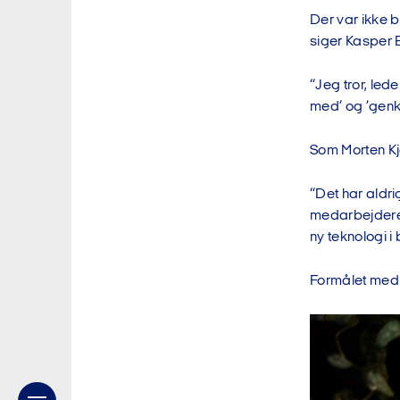
Der var ikke b
siger Kasper
“Jeg tror, led
med’ og ’genke
Som Morten Kje
“Det har aldri
medarbejdere. 
ny teknologi i
Formålet med t