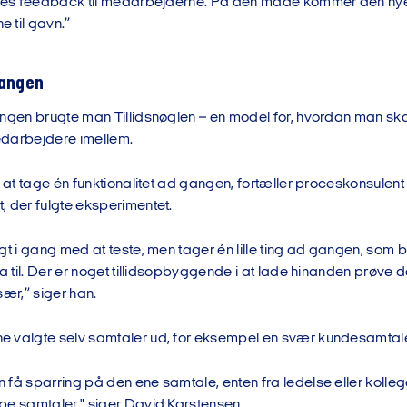
ores feedback til medarbejderne. På den måde kommer den ny
 til gavn.”
gangen
ngen brugte man Tillidsnøglen – en model for, hvordan man skab
darbejdere imellem.
t at tage én funktionalitet ad gangen, fortæller proceskonsulen
, der fulgte eksperimentet.
igt i gang med at teste, men tager én lille ting ad gangen, s
ja til. Der er noget tillidsopbyggende i at lade hinanden prøve de
sær,” siger han.
 valgte selv samtaler ud, for eksempel en svær kundesamtal
få sparring på den ene samtale, enten fra ledelse eller kollege
pe samtaler," siger David Karstensen.