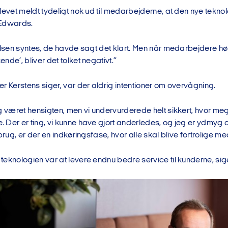
levet meldt tydeligt nok ud til medarbejderne, at den nye teknol
 Edwards.
elsen syntes, de havde sagt det klart. Men når medarbejdere høre
nde’, bliver det tolket negativt.”
r Kerstens siger, var der aldrig intentioner om overvågning.
g været hensigten, men vi undervurderede helt sikkert, hvor meg
Der er ting, vi kunne have gjort anderledes, og jeg er ydmyg o
 brug, er der en indkøringsfase, hvor alle skal blive fortrolige me
eknologien var at levere endnu bedre service til kunderne, sige