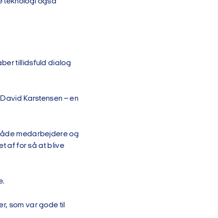
e teknologi også
er tillidsfuld dialog
t David Karstensen – en
om både medarbejdere og
t af for så at blive
e.
r, som var gode til