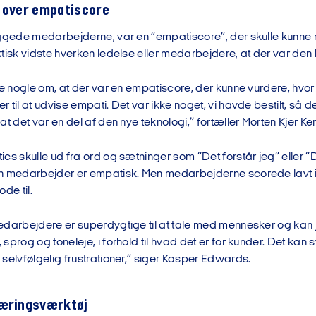
 over empatiscore
iggede medarbejderne, var en ”empatiscore”, der skulle kunn
tisk vidste hverken ledelse eller medarbejdere, at der var den h
lte nogle om, at der var en empatiscore, der kunne vurdere, hv
 til at udvise empati. Det var ikke noget, vi havde bestilt, så 
at det var en del af den nye teknologi,” fortæller Morten Kjer Ker
cs skulle ud fra ord og sætninger som “Det forstår jeg” eller “
n medarbejder er empatisk. Men medarbejderne scorede lavt i e
de til.
edarbejdere er superdygtige til at tale med mennesker og kan 
sprog og toneleje, i forhold til hvad det er for kunder. Det kan
selvfølgelig frustrationer,” siger Kasper Edwards.
læringsværktøj