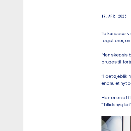
17. APR. 2023
To kundeservic
registrerer, o
Men skepsis b
bruges til, fo
“I det øjeblik
endnu et nyt
Han er en af 
”Tillidsnøglen