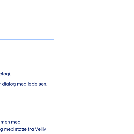
ologi.
or dialog med ledelsen.
sammen med
 med støtte fra Velliv