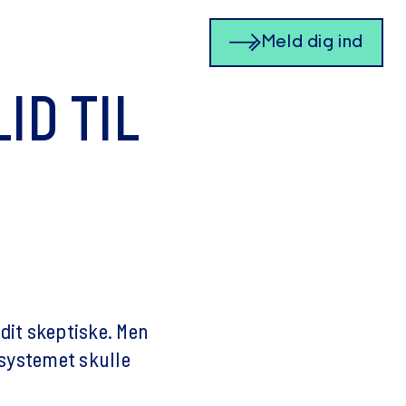
Meld dig ind
ID TIL
dit skeptiske. Men
 systemet skulle