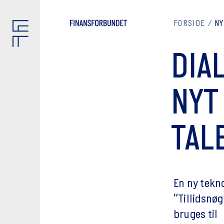
FORSIDE
N
DIA
NYT
TAL
En ny tekn
”Tillidsnø
bruges til