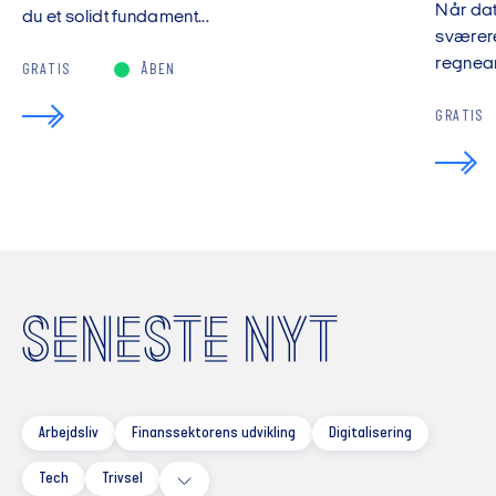
Når da
du et solidt fundament...
sværere
regnear
GRATIS
ÅBEN
GRATIS
SENESTE NYT
Arbejdsliv
Finanssektorens udvikling
Digitalisering
Tech
Trivsel