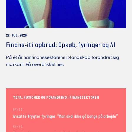
22. JUL. 2026
Finans-it i opbrud: Opkøb, fyringer og AI
På ét år har finanssektorens it-landskab forandret sig
markant. Få overblikket her.
TEMA: FUSIONER OG FORANDRING I FINANSSEKTOREN
NYHED
Ansatte frygter fyringer: “Man skal ikke gå bange på arbejde”
NYHED