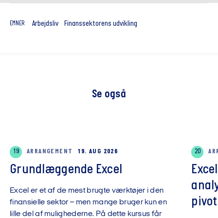
Arbejdsliv
Finanssektorens udvikling
EMNER
Se også
19
ARRANGEMENT
19. AUG 2026
20
AR
Grundlæggende Excel
Exce
anal
Excel er et af de mest brugte værktøjer i den
pivot
finansielle sektor – men mange bruger kun en
lille del af mulighederne. På dette kursus får