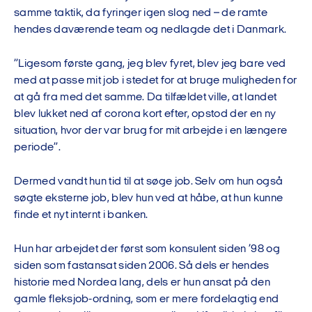
samme taktik, da fyringer igen slog ned – de ramte
hendes daværende team og nedlagde det i Danmark.
”Ligesom første gang, jeg blev fyret, blev jeg bare ved
med at passe mit job i stedet for at bruge muligheden for
at gå fra med det samme. Da tilfældet ville, at landet
blev lukket ned af corona kort efter, opstod der en ny
situation, hvor der var brug for mit arbejde i en længere
periode”.
Dermed vandt hun tid til at søge job. Selv om hun også
søgte eksterne job, blev hun ved at håbe, at hun kunne
finde et nyt internt i banken.
Hun har arbejdet der først som konsulent siden ’98 og
siden som fastansat siden 2006. Så dels er hendes
historie med Nordea lang, dels er hun ansat på den
gamle fleksjob-ordning, som er mere fordelagtig end