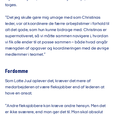
tages.
”Det jeg skulle gøre mig umage med som Christinas
leder, var at koordinere de færre arbejdstimer i forhold til
alt det gode, som hun kunne bidrage med. Christinas er
supermotiveret, så vi måtte sammen navigere i, hvordan
vi fik alle ender til at passe sammen – både hvad angår
mængden af opgaver og koordineringen med de øvrige
medlemmer i teamet.”
Fordomme
Som Lotte Juul oplever det, kræver det mere af
medarbejderen at være fleksjobber end af lederen at
have en ansat.
”Andre fleksjobbere kan kræve andre hensyn. Men det
er ikke sværere, end man gør det til. Man skal absolut