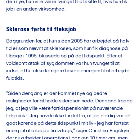
den nye, hun ville være tvunget til at skifte til, hvis hun fik
job i en anden virksomhed.
Sklerose førte til fleksjob
Baggrunden for, at hun siden 2008 har arbejdet på halv
tid er som nævnt at sklerosen, som hun fik diagnose på
tilbage i 1995, blussede op på det tidspunkt. Efter et
voldsomt attak af sygdommen var hun tvunget til at
indse, at hun ikke længere havde energien til at arbejde
fuldtids.
”Siden dengang er der kommet nye og bedre
muligheder for at holde sklerosen nede. Dengang troede
jeg, at jeg ville være førtidspensionist på nuværende
tidspunkt. Jeg havde ikke turdet tro, at jeg stadig var så
godt kørende på dette tidspunkt i mit liv - jeg har fortsat
energi til at arbejde halvdags,” siger Christina Engstrøm,
der nu arbejder i operations i banken 18 timer om ugen.