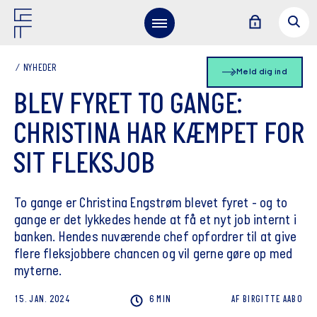
NYHEDER
Meld dig ind
BLEV FYRET TO GANGE:
CHRISTINA HAR KÆMPET FOR
SIT FLEKSJOB
To gange er Christina Engstrøm blevet fyret - og to
gange er det lykkedes hende at få et nyt job internt i
banken. Hendes nuværende chef opfordrer til at give
flere fleksjobbere chancen og vil gerne gøre op med
myterne.
15. JAN. 2024
6 MIN
AF
BIRGITTE
AABO