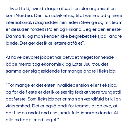
”I hvert fald, hvis du tager afsæt i en stor organisation
som Nordea. Den har udviklet sig til at være stadig mere
international, i dag sidder min leder i Sverige og mit team
er desuden fordelt i Polen og Finland. Jeg er den eneste i
Danmark, og man kender ikke begrebet fleksjob i andre
lande. Det gør det ikke lettere at få et”.
At have bevaret jobbet har betydet meget for hende
både mentalt og økonomisk, og Lotte Juul tror, det
samme gør sig gældende for mange andre i fleksjob:
”For mange er det enten invalidepension eller fleksjob,
og for de fleste er det ikke særlig fedt at være tvunget til
det første. Som fleksjobber er man en værdifuld brik i en
virksomhed. Det er også godt for teamet, at opleve, at
der findes andet end ung, smuk fuldtidsarbejdende. At
alle bidrager med noget.”