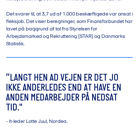
Det svarer til, at 3,7 ud af 1.000 beskæftigede var ansat i
fleksjob. Det viser beregninger, som Finansforbundet har
lavet på baggrund af tal fra Styrelsen for
Arbejdsmarked og Rekruttering (STAR) og Danmarks
Statistik.
”
L
A
N
G
T
H
E
N
A
D
V
E
J
E
N
E
R
D
E
T
J
O
I
K
K
E
A
N
D
E
R
L
E
D
E
S
E
N
D
A
T
H
A
V
E
E
N
A
N
D
E
N
M
E
D
A
R
B
E
J
D
E
R
P
Å
N
E
D
S
A
T
T
I
D
.
"
-
I
t
-
l
e
d
e
r
L
o
t
t
e
J
u
u
l
,
N
o
r
d
e
a
.