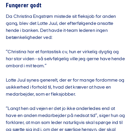
Fungerer godt
Da Christina Engstrøm mistede sit fleksjob for anden
gang, blev det Lotte Juul, der efterfølgende ansatte
hende i banken. Det havde it-team lederen ingen
betænkeligheder ved:
”Christina har et fantastisk cv, hun er virkelig dygtig og
har stor viden - så selvfølgelig ville jeg gerne have hende
ombord i mit team.”
Lotte Juul synes generelt, der er for mange fordomme og
usikkerhed i forhold til, hvad det kræver at have en
medarbejder, som er fleksjobber.
”Langt hen ad vejen er det jo ikke anderledes end at
have en anden medarbejder på nedsat tid”, siger hun og
forklarer, at man som leder naturligvis skal spørge ind til
og sætte sig ind i, om der er særlige hensyn, der skal