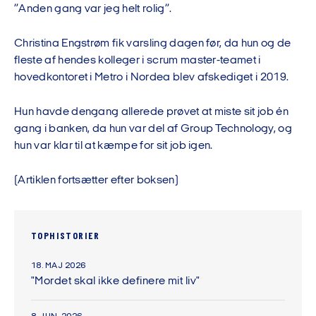
”Anden gang var jeg helt rolig”.
Christina Engstrøm fik varsling dagen før, da hun og de
fleste af hendes kolleger i scrum master-teamet i
hovedkontoret i Metro i Nordea blev afskediget i 2019.
Hun havde dengang allerede prøvet at miste sit job én
gang i banken, da hun var del af Group Technology, og
hun var klar til at kæmpe for sit job igen.
(Artiklen fortsætter efter boksen)
TOPHISTORIER
18. MAJ 2026
"Mordet skal ikke definere mit liv"