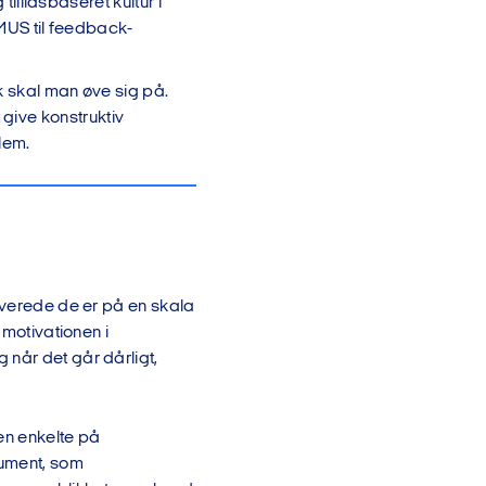
illidsbaseret kultur i
MUS til feedback-
 skal man øve sig på.
t give konstruktiv
lem.
tiverede de er på en skala
 motivationen i
 når det går dårligt,
en enkelte på
kument, som