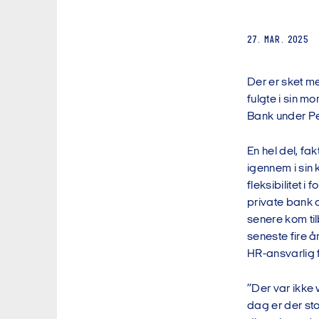
27. MAR. 2025
Der er sket m
fulgte i sin 
Bank under Pe
En hel del, fa
igennem i sin 
fleksibilitet i
private bank o
senere kom til
seneste fire å
HR-ansvarlig 
”Der var ikke
dag er der sto