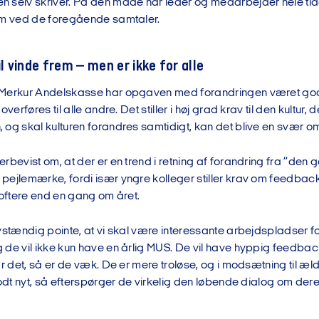
 selv skriver. På den måde har leder og medarbejder hele tid
om ved de foregående samtaler.
il vinde frem – men er ikke for alle
Merkur Andelskasse har opgaven med forandringen været god,
verføres til alle andre. Det stiller i høj grad krav til den kultur, de
og skal kulturen forandres samtidigt, kan det blive en svær oms
rbevist om, at der er en trend i retning af forandring fra ”de
ejlemærke, fordi især yngre kolleger stiller krav om feedback o
 oftere end en gang om året.
vstændig pointe, at vi skal være interessante arbejdspladser f
 de vil ikke kun have en årlig MUS. De vil have hyppig feedba
år det, så er de væk. De er mere troløse, og i modsætning til æl
godt nyt, så efterspørger de virkelig den løbende dialog om deres
.