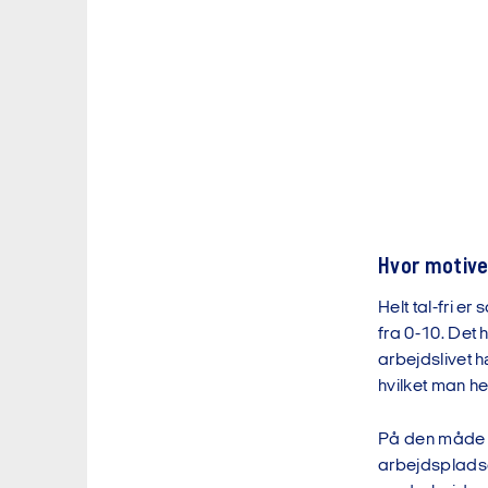
Hvor motive
Helt tal-fri e
fra 0-10. Det 
arbejdslivet 
hvilket man he
På den måde e
arbejdspladsen