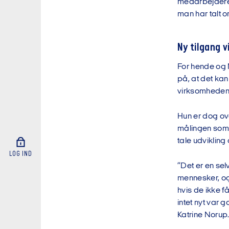
medarbejderen
man har talt 
Ny tilgang v
For hende og 
på, at det kan o
virksomheden, 
Hun er dog ove
målingen som p
tale udvikling
LOG IND
”Det er en sel
mennesker, og
hvis de ikke f
intet nyt var 
Katrine Norup