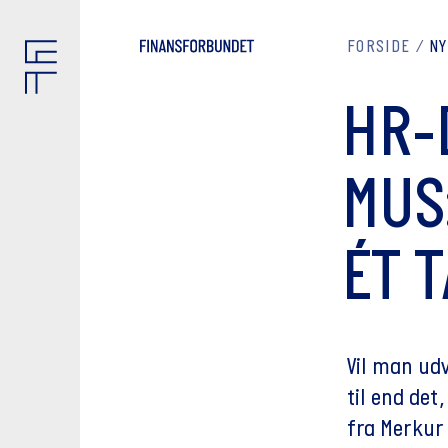
FORSIDE
N
HR-
MUS
ÉT T
Vil man ud
til end det
fra Merkur