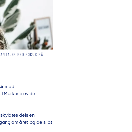
SAMTALER MED FOKUS PÅ
gør med
I Merkur blev det
 skyldtes dels en
gang om året, og dels, at