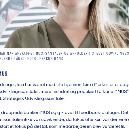
HAR MAN AFSKAFFET MUS-SAMTALEN OG AFHOLDER I STEDET UDVIKLINGS
FJERDE MÅNED. FOTO: MERKUR BANK
MUS
dringer, hun har været med til at gennemføre i Merkur, er et op
vilklingssamtaler, mere mundret og populært forkortet ”MUS”. 
S: Strategisk Udviklingssamtale.
en droppede banken MUS og gik over til feedback-dialoger. Det
at samtalen ikke var udviklende, da fokus ofte kun var den ene 
r stort et fokus på det tal, som medarbejderen blev vurderet til.