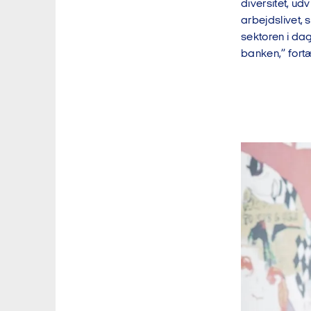
diversitet, ud
arbejdslivet, 
sektoren i da
banken,” fortæ