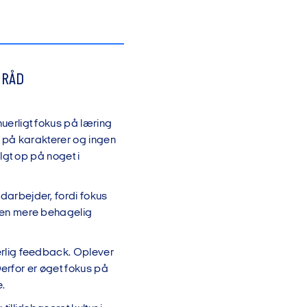
 RÅD
uerligt fokus på læring
r på karakterer og ingen
lgt op på noget i
darbejder, fordi fokus
 en mere behagelig
erlig feedback. Oplever
 Derfor er øget fokus på
.