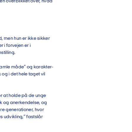
en overblikket over, hvad
 men hun er ikke sikker
r i forvejen er i
tilling.
n gamle måde” og karakter-
g i det hele taget vil
or at holde på de unge
ck og anerkendelse, og
dre generationer, hvor
 udvikling,” fastslår