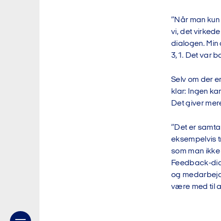
”Når man kun 
vi, det virked
dialogen. Min 
3,1. Det var b
Selv om der er
klar: Ingen k
Det giver mer
”Det er samtal
eksempelvis tr
som man ikke 
Feedback-dial
og medarbejde
være med til a