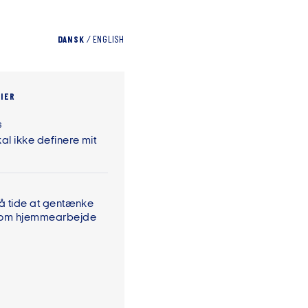
DANSK
/
ENGLISH
IER
6
al ikke definere mit
På tide at gentænke
 om hjemmearbejde