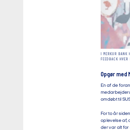
I MERKUR BANK 
FEEDBACK HVER 
Opgør med 
En af de foran
medarbejderud
omdøbt til SU
For to år sid
oplevelse af, 
der var alt fo