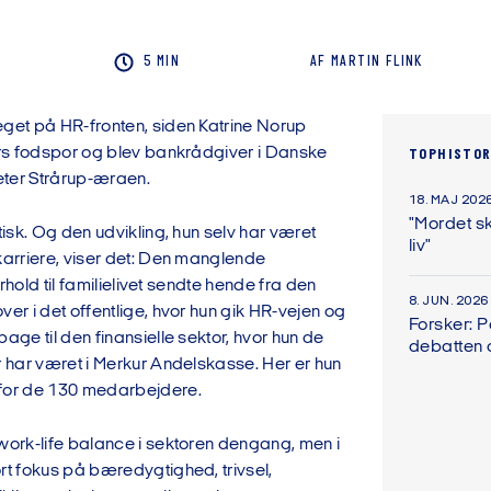
5 MIN
AF
MARTIN
FLINK
eget på HR-fronten, siden Katrine Norup
mors fodspor og blev bankrådgiver i Danske
TOPHISTOR
ter Strårup-æraen.
18. MAJ 202
"Mordet sk
ktisk. Og den udvikling, hun selv har været
liv"
karriere, viser det: Den manglende
 forhold til familielivet sendte hende fra den
8. JUN. 2026
ver i det offentlige, hvor hun gik HR-vejen og
Forsker: 
bage til den finansielle sektor, hvor hun de
debatten
r har været i Merkur Andelskasse. Her er hun
for de 130 medarbejdere.
 work-life balance i sektoren dengang, men i
rt fokus på bæredygtighed, trivsel,