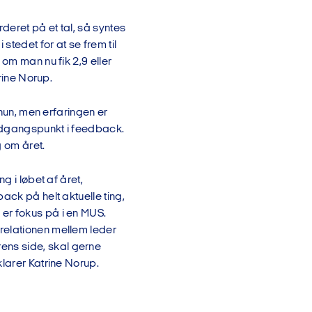
eret på et tal, så syntes
stedet for at se frem til
om man nu fik 2,9 eller
rine Norup.
 hun, men erfaringen er
 udgangspunkt i feedback.
 om året.
g i løbet af året,
ack på helt aktuelle ting,
er fokus på i en MUS.
relationen mellem leder
ens side, skal gerne
larer Katrine Norup.