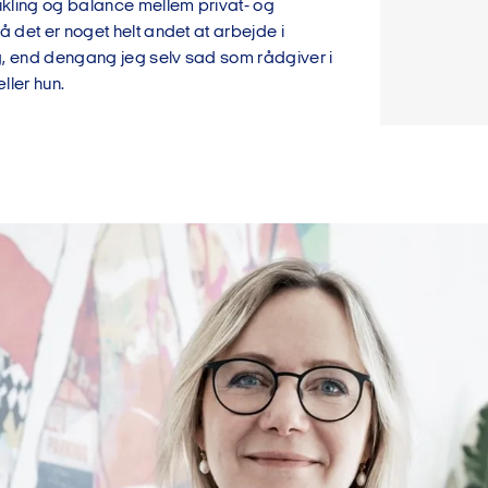
vikling og balance mellem privat- og
så det er noget helt andet at arbejde i
g, end dengang jeg selv sad som rådgiver i
ller hun.