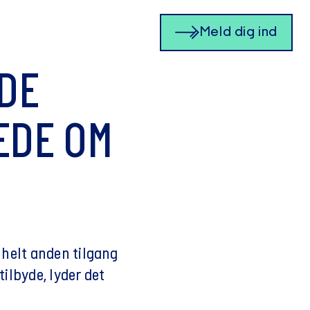
Meld dig ind
DE
EDE OM
 helt anden tilgang
ilbyde, lyder det