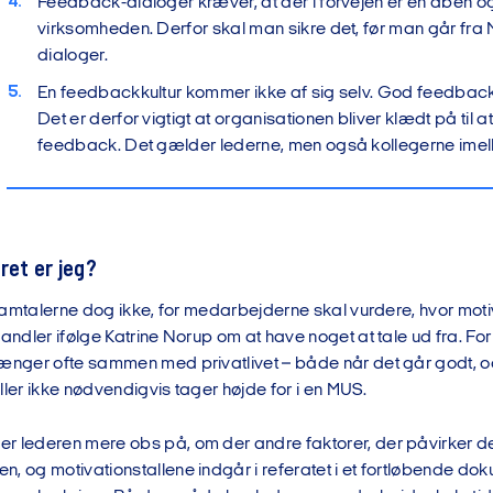
Feedback-dialoger kræver, at der i forvejen er en åben og t
virksomheden. Derfor skal man sikre det, før man går fra 
dialoger.
En feedbackkultur kommer ikke af sig selv. God feedback
Det er derfor vigtigt at organisationen bliver klædt på til a
feedback. Det gælder lederne, men også kollegerne imel
ret er jeg?
r samtalerne dog ikke, for medarbejderne skal vurdere, hvor mo
handler ifølge Katrine Norup om at have noget at tale ud fra. For
hænger ofte sammen med privatlivet – både når det går godt, og
ller ikke nødvendigvis tager højde for i en MUS.
r lederen mere obs på, om der andre faktorer, der påvirker d
, og motivationstallene indgår i referatet i et fortløbende do