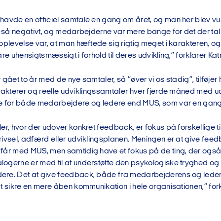
havde en officiel samtale en gang om året, og man her blev vurd
e så negativt, og medarbejderne var mere bange for det der tal i 
oplevelse var, at man hæftede sig rigtig meget i karakteren, og 
are uhensigtsmæssigt i forhold til deres udvikling,” forklarer Kat
 gået to år med de nye samtaler, så ”øver vi os stadig”, tilføjer
arakterer og reelle udviklingssamtaler hver fjerde måned med
e for både medarbejdere og ledere end MUS, som var en gang
er, hvor der udover konkret feedback, er fokus på forskellige tin
ivsel, adfærd eller udviklingsplanen. Meningen er at give feedb
får med MUS, men samtidig have et fokus på de ting, der også 
ogerne er med til at understøtte den psykologiske tryghed og 
re. Det at give feedback, både fra medarbejderens og leder
t sikre en mere åben kommunikation i hele organisationen,” fork