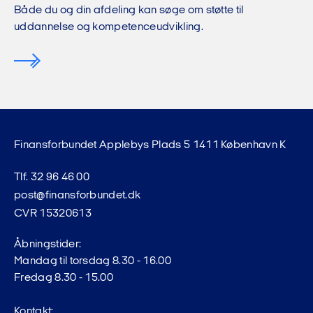
Både du og din afdeling kan søge om støtte til
uddannelse og kompetenceudvikling.
Finansforbundet Applebys Plads 5 1411 København K
Tlf. 32 96 46 00
post@finansforbundet.dk
CVR 15320613
Åbningstider:
Mandag til torsdag 8.30 - 16.00
Fredag 8.30 - 15.00
Kontakt: