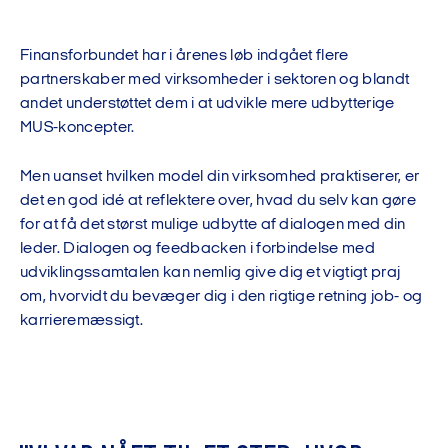
Finansforbundet har i årenes løb indgået flere
partnerskaber med virksomheder i sektoren og blandt
andet understøttet dem i at udvikle mere udbytterige
MUS-koncepter.
Men uanset hvilken model din virksomhed praktiserer, er
det en god idé at reflektere over, hvad du selv kan gøre
for at få det størst mulige udbytte af dialogen med din
leder. Dialogen og feedbacken i forbindelse med
udviklingssamtalen kan nemlig give dig et vigtigt praj
om, hvorvidt du bevæger dig i den rigtige retning job- og
karrieremæssigt.