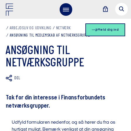
ARBEJDSLIV OG UDVIKLING
NETVÆRK
Meld dig ind
ANSØGNING TIL MEDLEMSKAB AF NETVÆRKSGRUPPE
ANSØGNING TIL
NETVÆRKSGRUPPE
DEL
Tak for din interesse i Finansforbundets
netværksgrupper.
Udfyld formularen nedenfor, og så hører du fra os
hurtigst muligt. Bemærk venligst at din ansøgning