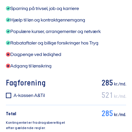
Sparring på trivsel, job og karriere
Hjælp til løn og kontraktgennemgang
Populære kurser, arrangementer og netværk
Rabataftaler og billige forsikringer hos Tryg
Dagpenge ved ledighed
Adgang til lønsikring
Fagforening
285
kr./md.
521
A-kassen A&Til
kr./md.
285
Total
kr./md.
Kontingentet er fradragsberettiget
efter gældende regler.