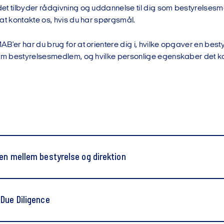
et tilbyder rådgivning og uddannelse til dig som bestyrelsesme
at kontakte os, hvis du har spørgsmål.
B'er har du brug for at orientere dig i, hvilke opgaver en bestyr
som bestyrelsesmedlem, og hvilke personlige egenskaber det k
en mellem bestyrelse og direktion
Due Diligence