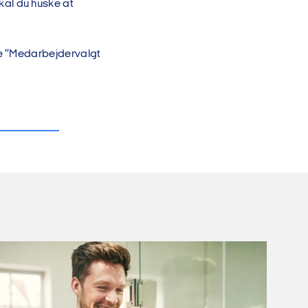
al du huske at
ge ”Medarbejdervalgt