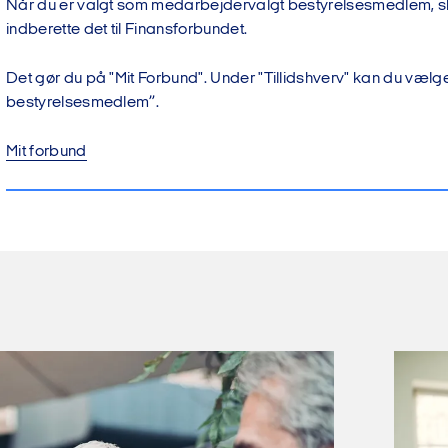
Når du er valgt som medarbejdervalgt bestyrelsesmedlem, sk
indberette det til Finansforbundet.
Det gør du på "Mit Forbund". Under "Tillidshverv" kan du væl
bestyrelsesmedlem”.
Mit forbund