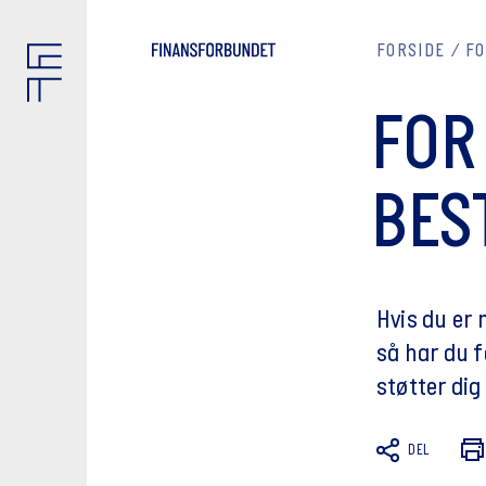
FORSIDE
FO
FOR
BES
Hvis du er
så har du 
støtter dig 
DEL