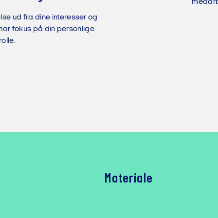
medarb
e ud fra dine interesser og
d har fokus på din personlige
olle.
Materiale