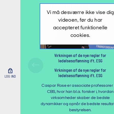
 vise dig
Vi må desværre ikke vise dig
 har
videoen, før du har
ionelle
accepteret funktionelle
cookies.
gler for
Er der en bæredygtig strategi i danske
t. ESG
pengeinstitutter?
gler for
Er der en bæredygtig strategi i danske
t. ESG
pengeinstitutter?
LOG IND
professorer på
Hør Lars Ohnemus, direktør for Center 
r i, hvordan
Corporate Governance på CBS, fortæll
de bedste
de finansielle institutioners arbejde med
te resultater i
integrere bæredygtige processer o
produkter.