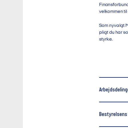
Finansforbund
velkommen til 
Som nyvalgt MA
pligt du har 
styrke.
Arbejdsdeling
Bestyrelsens 