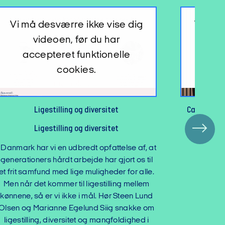
Vi må desværre ikke vise dig
Vi må 
videoen, før du har
v
accepteret funktionelle
acc
cookies.
Caspar Rose: Virkningen af de nye regler for
Da
ledelsesaflønning i forhold til ESG
Da
I dette web
Lund Olsen