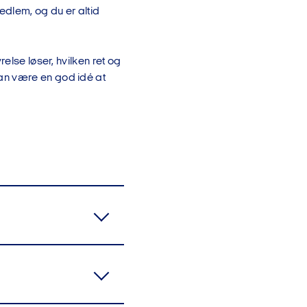
dlem, og du er altid
else løser, hvilken ret og
an være en god idé at