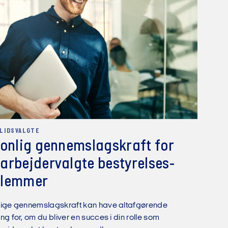
LLIDSVALGTE
onlig gennem­slags­kraft for
rbejder­valgte bestyrelses­
lemmer
lige gennemslagskraft kan have altafgørende
ng for, om du bliver en succes i din rolle som