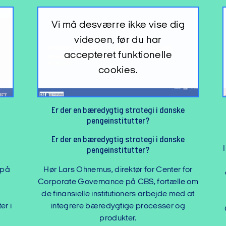
Vi må desværre ikke vise dig
videoen, før du har
accepteret funktionelle
cookies.
Ligestilling og diversitet
Ligestilling og diversitet
I Danmark har vi en udbredt opfattelse af, at
generationers hårdt arbejde har gjort os til
for
et frit samfund med lige muligheder for alle.
e om
Men når det kommer til ligestilling mellem
 at
kønnene, så er vi ikke i mål. Hør Steen Lund
g
Olsen og Marianne Egelund Siig snakke om
ligestilling, diversitet og mangfoldighed i