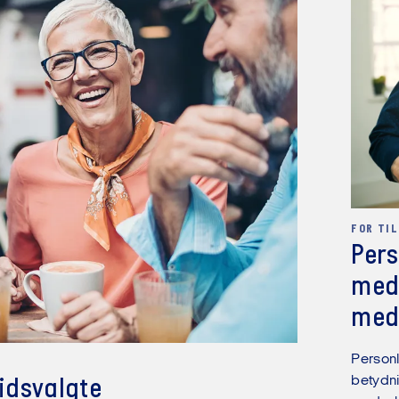
FOR TI
Pers
meda
med
Person
betydni
lidsvalgte