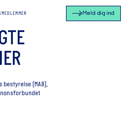
Meld dig ind
SMEDLEMMER
GTE
MER
 bestyrelse (MAB),
 Finansforbundet