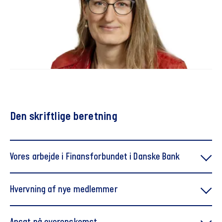
Den skriftlige beretning
Vores arbejde i Finansforbundet i Danske Bank
I Finansforbundet i Danske Bank arbejder vi på
Hvervning af nye medlemmer
følgende kerneopgave:
Vores arbejde i Finansforbundet i Danske Bank taler i høj
At skabe et fundament, som muliggør, at alle