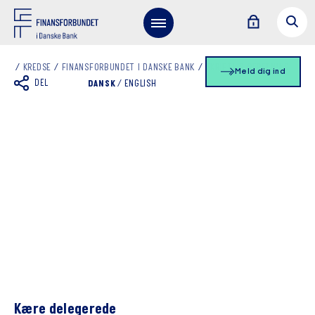
KREDSE
FINANSFORBUNDET I DANSKE BANK
SKRIFTLIG BERETNING
Meld dig ind
DEL
DANSK
/
ENGLISH
Kære delegerede