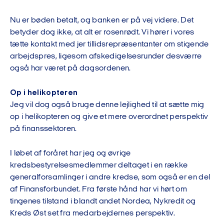
Nu er bøden betalt, og banken er på vej videre. Det
betyder dog ikke, at alt er rosenrødt. Vi hører i vores
tætte kontakt med jer tillidsrepræsentanter om stigende
arbejdspres, ligesom afskedigelsesrunder desværre
også har været på dagsordenen.
Op i helikopteren
Jeg vil dog også bruge denne lejlighed til at sætte mig
op i helikopteren og give et mere overordnet perspektiv
på finanssektoren.
I løbet af foråret har jeg og øvrige
kredsbestyrelsesmedlemmer deltaget i en række
generalforsamlinger i andre kredse, som også er en del
af Finansforbundet. Fra første hånd har vi hørt om
tingenes tilstand i blandt andet Nordea, Nykredit og
Kreds Øst set fra medarbejdernes perspektiv.