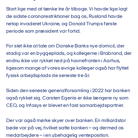
Start lige med at tænke tre år tilbage. Vi havde lige lagt
de sidste coronarestriktioner bag os, Rusland havde
netop invaderet Ukraine, og Donald Trumps første
periode som præsident var fortid.
For slet ikke at tale om Danske Banks nye domicil, der
stadig var en byggeplads, og kollegerne i Brabrand, der
endnu ikke var rykket ned på havnefronten i Aarhus,
ligesom mange af vores øvrige kolleger også har flyttet
fysisk arbejdsplads de seneste tre år.
Siden den seneste generalforsamling i 2022 har banken
også rykket sig. Carsten Egeriis er ikke længere ny som
CEO, og Infosys er blevet en fast samarbejdspartner.
Der var også mørke skyer over banken. En milliardstor
bøde var på vej, hvilket satte banken – og dermed os
medarbejdere – i en ubehagelig venteposition.