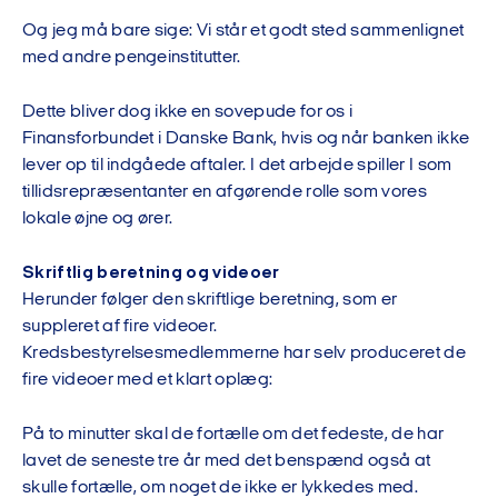
Og jeg må bare sige: Vi står et godt sted sammenlignet
med andre pengeinstitutter.
Dette bliver dog ikke en sovepude for os i
Finansforbundet i Danske Bank, hvis og når banken ikke
lever op til indgåede aftaler. I det arbejde spiller I som
tillidsrepræsentanter en afgørende rolle som vores
lokale øjne og ører.
Skriftlig beretning og videoer
Herunder følger den skriftlige beretning, som er
suppleret af fire videoer.
Kredsbestyrelsesmedlemmerne har selv produceret de
fire videoer med et klart oplæg:
På to minutter skal de fortælle om det fedeste, de har
lavet de seneste tre år med det benspænd også at
skulle fortælle, om noget de ikke er lykkedes med.