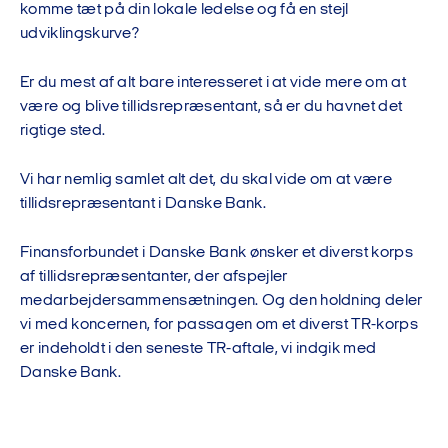
komme tæt på din lokale ledelse og få en stejl
udviklingskurve?
Er du mest af alt bare interesseret i at vide mere om at
være og blive tillidsrepræsentant, så er du havnet det
rigtige sted.
Vi har nemlig samlet alt det, du skal vide om at være
tillidsrepræsentant i Danske Bank.
Finansforbundet i Danske Bank ønsker et diverst korps
af tillidsrepræsentanter, der afspejler
medarbejdersammensætningen. Og den holdning deler
vi med koncernen, for passagen om et diverst TR-korps
er indeholdt i den seneste TR-aftale, vi indgik med
Danske Bank.