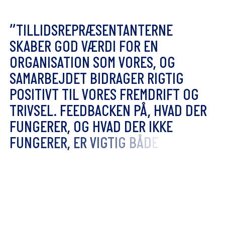
”
T
I
L
L
I
D
S
R
E
P
R
Æ
S
E
N
T
A
N
T
E
R
N
E
S
K
A
B
E
R
G
O
D
V
Æ
R
D
I
F
O
R
E
N
O
R
G
A
N
I
S
A
T
I
O
N
S
O
M
V
O
R
E
S
,
O
G
S
A
M
A
R
B
E
J
D
E
T
B
I
D
R
A
G
E
R
R
I
G
T
I
G
P
O
S
I
T
I
V
T
T
I
L
V
O
R
E
S
F
R
E
M
D
R
I
F
T
O
G
T
R
I
V
S
E
L
.
F
E
E
D
B
A
C
K
E
N
P
Å
,
H
V
A
D
D
E
R
F
U
N
G
E
R
E
R
,
O
G
H
V
A
D
D
E
R
I
K
K
E
F
U
N
G
E
R
E
R
,
E
R
V
I
G
T
I
G
B
Å
D
E
F
O
R
O
S
S
O
M
K
O
L
L
E
G
E
R
O
G
S
O
M
O
R
G
A
N
I
S
A
T
I
O
N
.
V
I
H
A
R
A
L
L
E
S
A
M
M
E
N
B
R
U
G
F
O
R