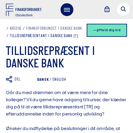
KREDSE
FINANSFORBUNDET I DANSKE BANK
Meld dig ind
TILLIDSREPRÆSENTANT I DANSKE BANK (1)
TILLIDSREPRÆSENT I
DANSKE BANK
DEL
DANSK
/
ENGLISH
Går du med drømmen om at være mere for dine
kolleger? Vil du gerne have adgang til kurser, der klæder
dig på til at være tillidsrepræsentant (TR) og
efteruddannelse inden for personlig udvikling?
Ønsker du indflydelse på beslutninger i dit område, at