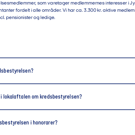
relsesmedlemmer, som varetager medlemmernes interesser i Jy
ntanter fordelt i alle områder. Vi har ca. 3.300 kr. aktive medle
l. pensionister og ledige.
edsbestyrelsen?
levang
 i lokalaftalen om kredsbestyrelsen?
02
formand i 2018
sbestyrelsen i honorarer?
rvalgt i Jyske Banks bestyrelse
 Medarbejderudvalget