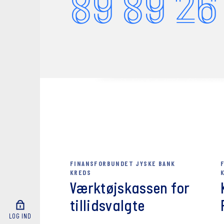
89 89 26
Informatio
Tillidsrep
6.
Medarbejd
Medarbejde
At medlemm
ansvar.
At det enke
7.
Medarbejd
FINANSFORBUNDET JYSKE BANK
Medarbejde
KREDS
arbejdsomr
Værktøjskassen for
være mulig
tillidsvalgte
MUS-samt
LOG IND
Mindst en 