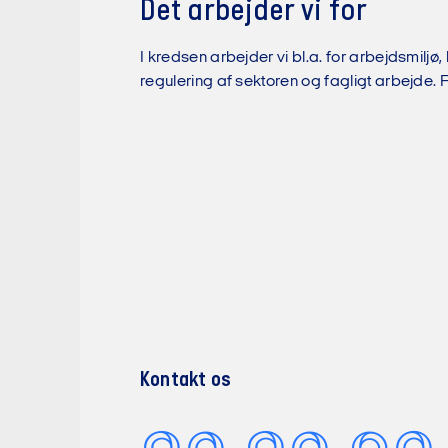
Det arbejder vi for
Det skal s
Valgt som 
Kredsbest
I kredsen arbejder vi bl.a. for arbejdsmilj
Det skal si
Medlem af
regulering af sektoren og fagligt arbejde. F
Kredsbest
Medlem af
Bestyrelsen
Arbejder i
5.
Tilde Graab
Funktionsb
Valgt som 
Alle tilli
Medlem af
Tillidsrep
medlemmern
Medlem af
en samarbe
Arbejder i
koncernove
Seminar for
Kontakt os
Der skal ge
inspiration