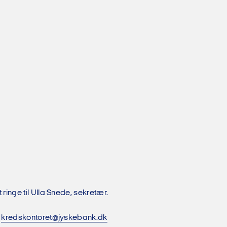
t information.
el.
smiljøuddannelsen.
 i forhold til
lget skal der afholdes
 ringe til Ulla Snede, sekretær.
al give mulighed for
l
kredskontoret@jyskebank.dk