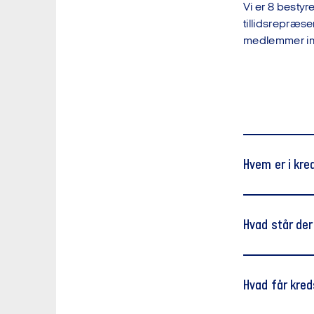
Vi er 8 besty
tillidsrepræse
medlemmer inc
Hvem er i kr
Marianne Lil
Hvad står der
Valgt i 20
Valgt som 
Hvad får kred
Medarbejde
Medlem af