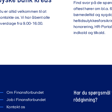
Jyske Bank Kreds
Find svar på de spør
e kommende års udvikling.
oftest hører om bl.a. 6
nktet for samtalen er medlemmernes og virksomhedens beho
u er altid velkommen til at
børnedeltid og sygdom
ontakte os. Vi har åbent alle
heltidsulykkesforsikri
hverdage fra 9.00-16.00.
honorering, HR-Portal
indkald og tilkald.
erpolitikken
rpolitikken skal sikre, at medlemmerne inddrages i drøftelse
 herunder arbejdsmiljøindsatser og handleplaner.
Har du spørgsmål t
Om Finansforbundet
rådgivning?
Job i Finansforbundet
Kontakt os