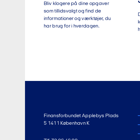
Bliv klogere på dine opgaver
plan for d
som tillidsvalgt og find de
Udgangspu
D
informationer og værktøjer, du
k
har brug for i hverdagen.
8.
Medarbejd
Medarbejde
udvikling,
Finansforbundet Applebys Plads
5 1411 København K