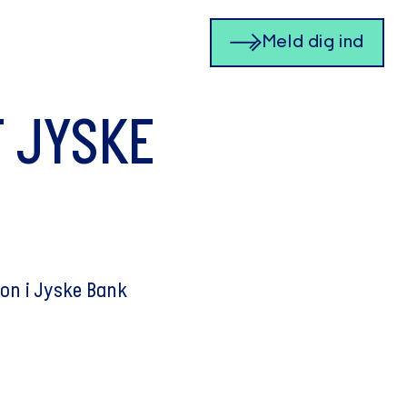
Meld dig ind
 JYSKE
on i Jyske Bank