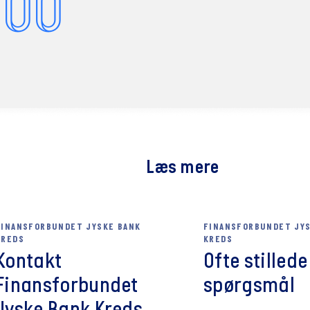
 00
n
ræsentanterne skal have adgang til nødvendig information.
erpolitikken
rpolitikken skal sikre:
erne oplever en arbejdssituation, der er præget af ledere, som 
lte medlem har stor frihed til planlægning af eget liv mht. arbejd
Læs mere
erpolitikken
FINANSFORBUNDET JYSKE BANK
FINANSFORBUNDET JYS
rpolitikken skal sikre, at medlemmerne har mulighed for at 
KREDS
KREDS
åder, der ligger uden for medlemmets eget område, hvis inter
Kontakt
Ofte stillede
hed for uddannelse i dette nye arbejdsområde.
Finansforbundet
spørgsmål
ale
gang om året skal det enkelte medlem deltage i en MUS-samtale