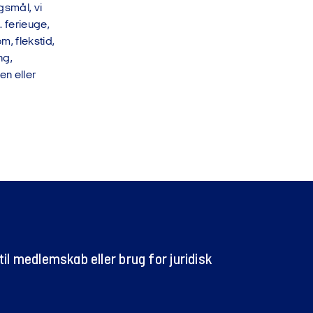
gsmål, vi
. ferieuge,
v og muligheder.
, flekstid,
ng,
en eller
r om koncernens
il medlemskab eller brug for juridisk