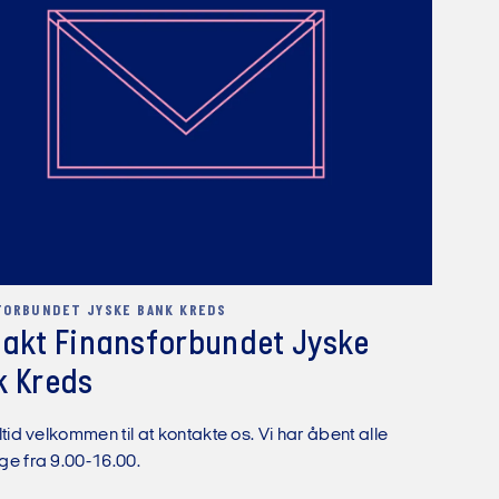
t medarbejdernes ønsker
nter samt ligeløn.
' koncernbestyrelse.
t i 2024
FORBUNDET JYSKE BANK KREDS
akt Finansforbundet Jyske
ndet
k Kreds
ndet skal yde en
entanter, nyhedsbrev samt
forhold til brugernes
ltid velkommen til at kontakte os. Vi har åbent alle
e fra 9.00-16.00.