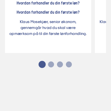
Hvordan forbereder du lønsamtalen?
Hvordan forbereder du lønsamtalen?
Klaus Mosekjær, senior økonom, deler hvad
Klaus
der er vigtigt at forberede inden din
hvorda
lønsamtale.