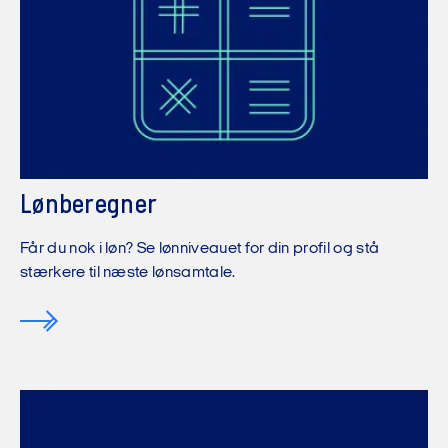
Lønberegner
Får du nok i løn? Se lønniveauet for din profil og stå
stærkere til næste lønsamtale.