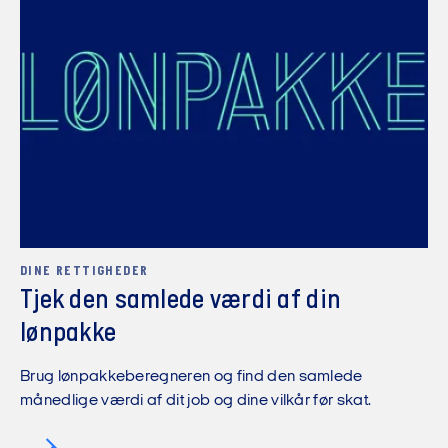
DINE RETTIGHEDER
Tjek den samlede værdi af din
lønpakke
Brug lønpakkeberegneren og find den samlede
månedlige værdi af dit job og dine vilkår før skat.