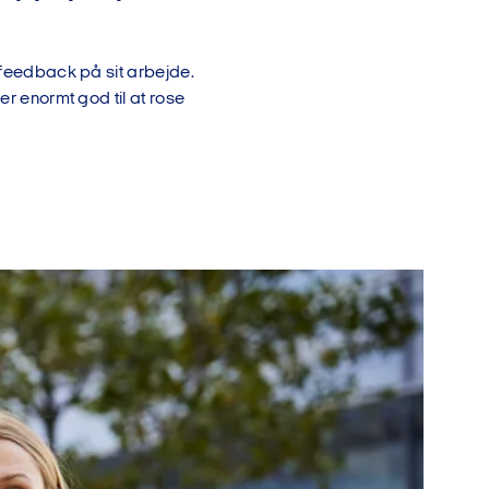
å feedback på sit arbejde.
er enormt god til at rose