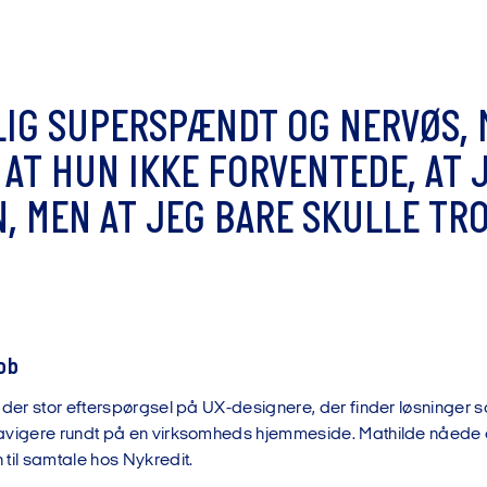
L
I
G
S
U
P
E
R
S
P
Æ
N
D
T
O
G
N
E
R
V
Ø
S
,
A
T
H
U
N
I
K
K
E
F
O
R
V
E
N
T
E
D
E
,
A
T
N
,
M
E
N
A
T
J
E
G
B
A
R
E
S
K
U
L
L
E
T
R
ob
 der stor efterspørgsel på UX-designere, der finder løsninger so
avigere rundt på en virksomheds hjemmeside. Mathilde nåede de
til samtale hos Nykredit.