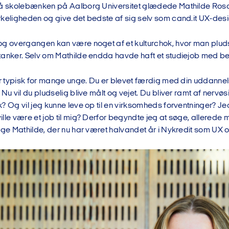
på skolebænken på Aalborg Universitet glædede Mathilde Rosage
rkeligheden og give det bedste af sig selv som cand.it UX-desi
og overgangen kan være noget af et kulturchok, hvor man pludse
anker. Selv om Mathilde endda havde haft et studiejob med berø
er typisk for mange unge. Du er blevet færdig med din uddannel
 Nu vil du pludselig blive målt og vejet. Du bliver ramt af nervøsi
k? Og vil jeg kunne leve op til en virksomheds forventninger? 
lle være et job til mig? Derfor begyndte jeg at søge, allerede 
ige Mathilde, der nu har været halvandet år i Nykredit som UX 