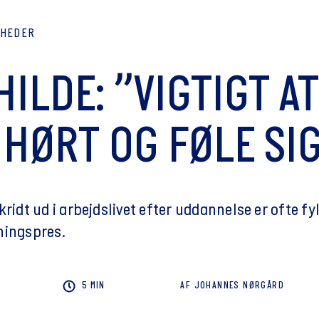
YHEDER
ILDE: ”VIGTIGT AT
, HØRT OG FØLE SI
kridt ud i arbejdslivet efter uddannelse er ofte 
ningspres.
5 MIN
AF
JOHANNES
NØRGÅRD