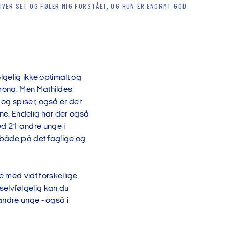
LIVER SET OG FØLER MIG FORSTÅET, OG HUN ER ENORMT GOD
lgelig ikke optimalt og
rona. Men Mathildes
og spiser, også er der
ne. Endelig har der også
d 21 andre unge i
e både på det faglige og
med vidt forskellige
r selvfølgelig kan du
andre unge - også i