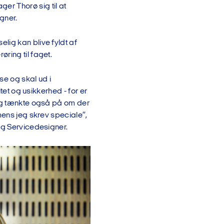
r Thorø sig til at
gner.
lig kan blive fyldt af
ring til faget.
se og skal ud i
tet og usikkerhed - for er
Jeg tænkte også på om der
mens jeg skrev speciale”,
og Servicedesigner.