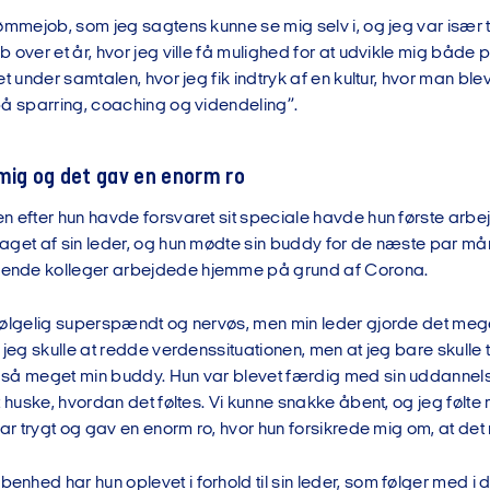
ømmejob, som jeg sagtens kunne se mig selv i, og jeg var især til
 over et år, hvor jeg ville få mulighed for at udvikle mig både p
et under samtalen, hvor jeg fik indtryk af en kultur, hvor man bl
på sparring, coaching og videndeling”.
mig og det gav en enorm ro
n efter hun havde forsvaret sit speciale havde hun første arbe
aget af sin leder, og hun mødte sin buddy for de næste par må
nde kolleger arbejdede hjemme på grund af Corona.
følgelig superspændt og nervøs, men min leder gjorde det meget 
 jeg skulle at redde verdenssituationen, men at jeg bare skulle
så meget min buddy. Hun var blevet færdig med sin uddannelse
t huske, hvordan det føltes. Vi kunne snakke åbent, og jeg følt
var trygt og gav en enorm ro, hvor hun forsikrede mig om, at det
nhed har hun oplevet i forhold til sin leder, som følger med i