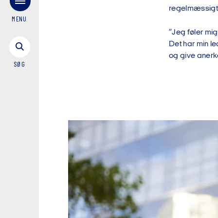
regelmæssigt h
MENU
”Jeg føler mig
Det har min le
og give anerke
SØG