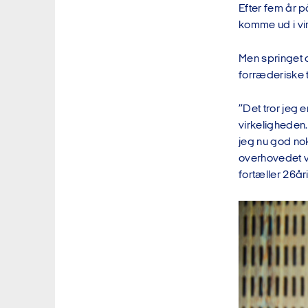
Efter fem år 
komme ud i vi
Men springet 
forræderiske t
”Det tror jeg 
virkeligheden.
jeg nu god no
overhovedet vi
fortæller 26år