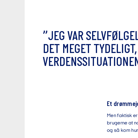
”
J
E
G
V
A
R
S
E
L
V
F
Ø
L
G
E
D
E
T
M
E
G
E
T
T
Y
D
E
L
I
G
T
,
V
E
R
D
E
N
S
S
I
T
U
A
T
I
O
N
E
Et drømmej
Men faktisk er
brugerne at n
og så kom hun 