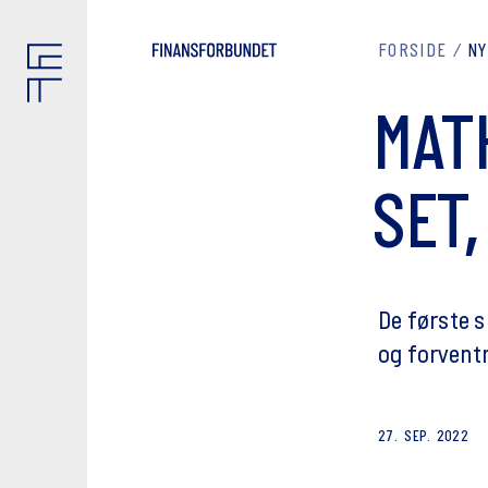
FORSIDE
N
MATH
SET
De første s
og forvent
27. SEP. 2022