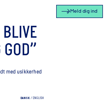
Meld dig ind
 BLIVE
G GOD”
fyldt med usikkerhed
DANSK
/
ENGLISH