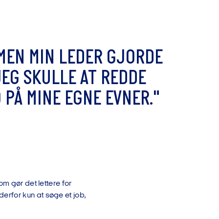
M
E
N
M
I
N
L
E
D
E
R
G
J
O
R
D
E
J
E
G
S
K
U
L
L
E
A
T
R
E
D
D
E
O
P
Å
M
I
N
E
E
G
N
E
E
V
N
E
R
.
"
m gør det lettere for
rfor kun at søge et job,