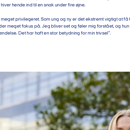
iver hende ind til en snak under fire øjne.
 meget privilegeret. Som ung og ny er det ekstremt vigtigt at f
der meget fokus på. Jeg bliver set og føler mig forstået, og hun 
ndelse. Det har haft en stor betydning for min trivsel”.