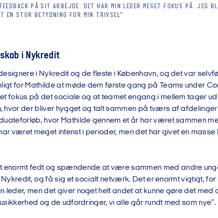
FEEDBACK PÅ SIT ARBEJDE. DET HAR MIN LEDER MEGET FOKUS PÅ. JEG B
FT EN STOR BETYDNING FOR MIN TRIVSEL"
skab i Nykredit
esignere i Nykredit og de fleste i København, og det var selvfø
nligt for Mathilde at møde dem første gang på Teams under Co
et fokus på det sociale og at teamet engang i mellem tager ud 
 hvor der bliver hygget og talt sammen på tværs af afdelinger
duateforløb, hvor Mathilde gennem et år har været sammen me
 har været meget intenst i perioder, men det har givet en mass
et enormt fedt og spændende at være sammen med andre unge 
 Nykredit, og få sig et socialt netværk. Det er enormt vigtigt, fo
n leder, men det giver noget helt andet at kunne gøre det med 
n usikkerhed og de udfordringer, vi alle går rundt med som nye”.