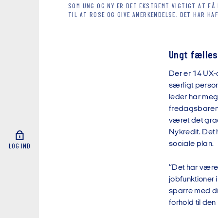
SOM UNG OG NY ER DET EKSTREMT VIGTIGT AT FÅ 
TIL AT ROSE OG GIVE ANERKENDELSE. DET HAR HA
Ungt fælles
Der er 14 UX-d
særligt perso
leder har meg
fredagsbaren,
været det gra
Nykredit. Det
sociale plan.
LOG IND
”Det har vær
jobfunktioner i
sparre med di
forhold til de