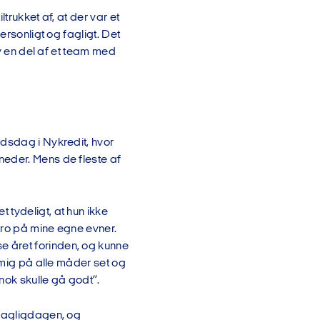
trukket af, at der var et
ersonligt og fagligt. Det
ev en del af et team med
jdsdag i Nykredit, hvor
neder. Mens de fleste af
tydeligt, at hun ikke
 tro på mine egne evner.
 året forinden, og kunne
e mig på alle måder set og
 nok skulle gå godt”.
 dagligdagen, og