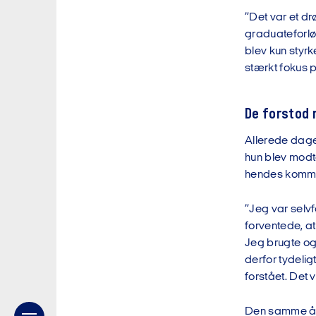
”Det var et dr
graduateforløb
blev kun styrk
stærkt fokus 
De forstod 
Allerede dage
hun blev modt
hendes komme
”Jeg var selv
forventede, at
Jeg brugte og
derfor tydelig
forstået. Det 
Den samme åbe