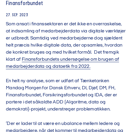
Finansforbundet
27. SEP. 2023
Som ansat i finanssektoren er det ikke en overraskelse,
at indsamling af medarbejderdata via digitale værktøjer
er udbredt. Samtidig ved medarbejderne dog sjældent
helt præcis hvilke digitale data, der opsamles, hvordan
de konkret bruges og med hvilket formål. Det fremgik
klart af
Finansforbundets undersøgelse om brugen af
medarbejderdata og dataetik fra 2022.
En helt ny analyse, som er udført af Tænketanken
Mandag Morgen for Dansk Erhverv, DI, Djøf, DM, FH,
Finansforbundet, Forsikringsforbundet og IDA, der er
partere i det såkaldte ADD (Algoritme, data og
demokrati)-projekt, understreger problematikken.
’Der er lader til at være en ubalance mellem ledere og
medarbejdere, når det kommer til medarbejderdata og