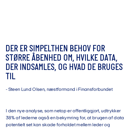
D
E
R
E
R
S
I
M
P
E
L
T
H
E
N
B
E
H
O
V
F
O
R
S
T
Ø
R
R
E
Å
B
E
N
H
E
D
O
M
,
H
V
I
L
K
E
D
A
T
A
,
D
E
R
I
N
D
S
A
M
L
E
S
,
O
G
H
V
A
D
D
E
B
R
U
G
E
S
T
I
L
-
S
t
e
e
n
L
u
n
d
O
l
s
e
n
,
n
æ
s
t
f
o
r
m
a
n
d
i
F
i
n
a
n
s
f
o
r
b
u
n
d
e
t
I den nye analyse, som netop er offentliggjort, udtrykker
38% af lederne også en bekymring for, at brugen af data
potentielt set kan skade forholdet mellem leder og