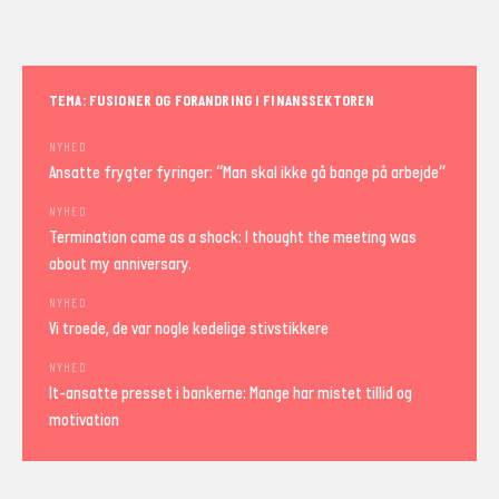
TEMA: FUSIONER OG FORANDRING I FINANSSEKTOREN
NYHED
Ansatte frygter fyringer: “Man skal ikke gå bange på arbejde”
NYHED
Termination came as a shock: I thought the meeting was
about my anniversary.
NYHED
Vi troede, de var nogle kedelige stivstikkere
NYHED
It-ansatte presset i bankerne: Mange har mistet tillid og
motivation