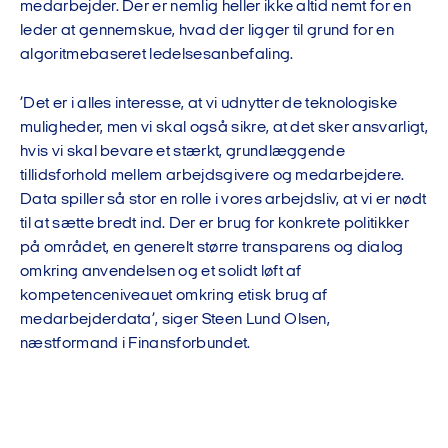
medarbejder. Der er nemlig heller ikke altid nemt for en
leder at gennemskue, hvad der ligger til grund for en
algoritmebaseret ledelsesanbefaling.
’Det er i alles interesse, at vi udnytter de teknologiske
muligheder, men vi skal også sikre, at det sker ansvarligt,
hvis vi skal bevare et stærkt, grundlæggende
tillidsforhold mellem arbejdsgivere og medarbejdere.
Data spiller så stor en rolle i vores arbejdsliv, at vi er nødt
til at sætte bredt ind. Der er brug for konkrete politikker
på området, en generelt større transparens og dialog
omkring anvendelsen og et solidt løft af
kompetenceniveauet omkring etisk brug af
medarbejderdata’, siger Steen Lund Olsen,
næstformand i Finansforbundet.