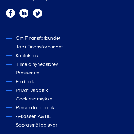
Facebook
LinkedIn
Twitter
Om Finansforbundet
Job i Finansforbundet
Kontakt os
Tilmeld nyhedsbrev
Presserum
Find folk
Privatlivspolitik
Cookiesamtykke
Persondatapolitik
A-kassen A&TIL
Spørgsmål og svar