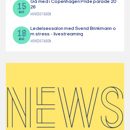
Gå med i Copenhagen Pride parade 20
15
26
AUG
HOVEDSTADEN
Ledelsessalon med Svend Brinkmann o
18
m stress - livestreaming
AUG
HOVEDSTADEN