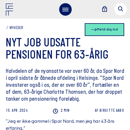
NYHEDER
Meld dig ind
NYT JOB UDSATTE
PENSIONEN FOR 63-ÅRIG
Halvdelen af de nyansatte var over 60 år, da Spar Nord
i april sidste år åbnede afdeling i Helsinge. ”Spar Nord
investerer også i os, der er over 60 år”, fortæller en
af dem, 63-årige Charlotte Thomsen, der har droppet
tanker om pensionering foreløbig.
15. APR. 2024
2 MIN
AF
BIRGITTE
AABO
”Jeg er ikke gammel i Spar Nord, men jeg har 43 års
erfaring.”