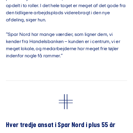
opdelt i to roller. I det hele taget er meget af det gode fra
den tidligere arbejdsplads viderebragt i den nye
afdeling, siger hun.
”Spar Nord har mange værdier, som ligner dem, vi
kender fra Handelsbanken – kunden er i centrum, vi er
meget lokale, og medarbejderne har meget frie tøjler
indenfor nogle få rammer.”
Hver tredje ansat i Spar Nord i plus 55 år