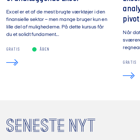
anal
Excel er et af de mest brugte værktøjer i den
pivot
finansielle sektor – men mange bruger kun en
lille del af mulighederne. På dette kursus får
Når da
du et solidt fundament...
sværere
regnear
GRATIS
ÅBEN
GRATIS
SENESTE NYT