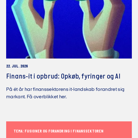
22. JUL. 2026
Finans-it i opbrud: Opkøb, fyringer og AI
På ét år har finanssektorens it-landskab forandret sig
markant. Få overblikket her.
TEMA: FUSIONER OG FORANDRING I FINANSSEKTOREN