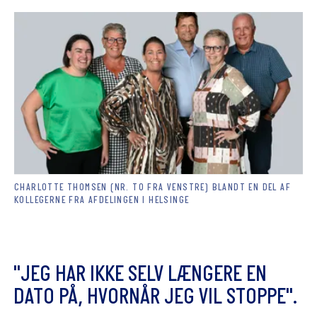
CHARLOTTE THOMSEN (NR. TO FRA VENSTRE) BLANDT EN DEL AF
KOLLEGERNE FRA AFDELINGEN I HELSINGE
"
J
E
G
H
A
R
I
K
K
E
S
E
L
V
L
Æ
N
G
E
R
E
E
N
D
A
T
O
P
Å
,
H
V
O
R
N
Å
R
J
E
G
V
I
L
S
T
O
P
P
E
"
.