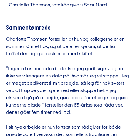
-
C
h
a
r
l
o
t
t
e
T
h
o
m
s
e
n
,
t
o
t
a
l
r
å
d
g
i
v
e
r
i
S
p
a
r
N
o
r
d
.
Sammentømrede
Charlotte Thomsen fortæller, at hun og kollegerne er en
sammentømret flok, og at de er enige om, at de har
truffet den rigtige beslutning med skiftet.
”Ingen af os har fortrudt, det kan jeg godt sige. Jeg har
ikke selv længere en dato på, hvornår jeg vil stoppe. Jeg
er meget dedikeret til mit arbejde, så jeg får nok svært
ved at trappe yderligere ned eller stoppe helt – jeg
elsker at gå på arbejde, gøre gode forretninger og gøre
kunderne glade,” fortæller den 63-årige totalrådgiver,
der er gået fem timer ned i tid.
I sit nye arbejde er hun fortsat som rådgiver for både
private og erhvervskunder, som ellers traditionelt er