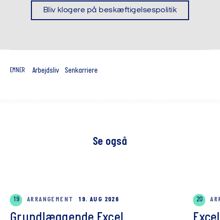
Bliv klogere på beskæftigelsespolitik
Arbejdsliv
Senkarriere
EMNER
Se også
19
ARRANGEMENT
19. AUG 2026
20
AR
Grundlæggende Excel
Exce