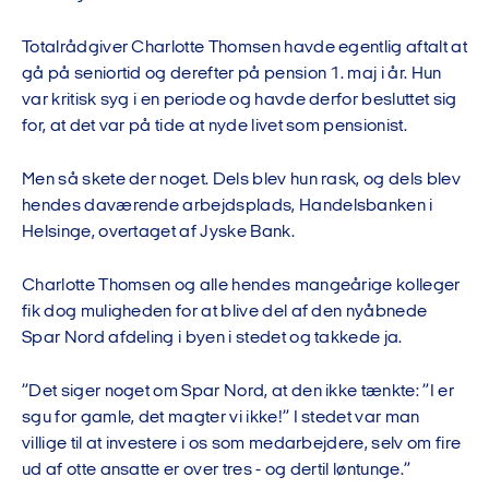
Totalrådgiver Charlotte Thomsen havde egentlig aftalt at
gå på seniortid og derefter på pension 1. maj i år. Hun
var kritisk syg i en periode og havde derfor besluttet sig
for, at det var på tide at nyde livet som pensionist.
Men så skete der noget. Dels blev hun rask, og dels blev
hendes daværende arbejdsplads, Handelsbanken i
Helsinge, overtaget af Jyske Bank.
Charlotte Thomsen og alle hendes mangeårige kolleger
fik dog muligheden for at blive del af den nyåbnede
Spar Nord afdeling i byen i stedet og takkede ja.
”Det siger noget om Spar Nord, at den ikke tænkte: ”I er
sgu for gamle, det magter vi ikke!” I stedet var man
villige til at investere i os som medarbejdere, selv om fire
ud af otte ansatte er over tres - og dertil løntunge.”