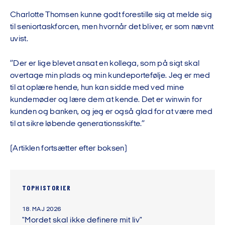
Charlotte Thomsen kunne godt forestille sig at melde sig
til seniortaskforcen, men hvornår det bliver, er som nævnt
uvist.
”Der er lige blevet ansat en kollega, som på sigt skal
overtage min plads og min kundeportefølje. Jeg er med
til at oplære hende, hun kan sidde med ved mine
kundemøder og lære dem at kende. Det er winwin for
kunden og banken, og jeg er også glad for at være med
til at sikre løbende generationsskifte.”
(Artiklen fortsætter efter boksen)
TOPHISTORIER
18. MAJ 2026
"Mordet skal ikke definere mit liv"