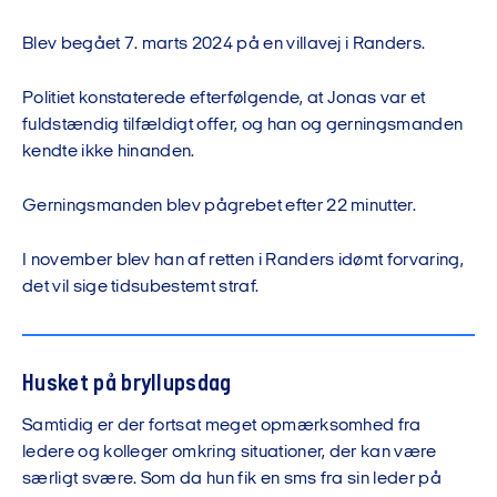
Blev begået 7. marts 2024 på en villavej i Randers.
Politiet konstaterede efterfølgende, at Jonas var et
fuldstændig tilfældigt offer, og han og gerningsmanden
kendte ikke hinanden.
Gerningsmanden blev pågrebet efter 22 minutter.
I november blev han af retten i Randers idømt forvaring,
det vil sige tidsubestemt straf.
Husket på bryllupsdag
Samtidig er der fortsat meget opmærksomhed fra
ledere og kolleger omkring situationer, der kan være
særligt svære. Som da hun fik en sms fra sin leder på