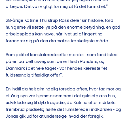
tid. Senere, kl. 3 om natten, skrev jeg også til Jonas
arbejde. Det var vigtigt for mig at få det formidlet.”
28-årige Katrine Thulstrup Ross deler sin historie, fordi
hun gerne vil sætte lys på den enorme betydning, en god
arbejdsplads kan have, når livet ud af ingenting
forandrer sig på den dramatisk tænkeligste måde.
Som politiet konstaterede efter mordet - som fandt sted
på en parcelhusvej, som de er flest i Randers, og
Danmark i det hele taget - var hendes kæreste ”et
fuldstændig tilfældigt offer”.
En indtil da helt almindelig torsdag aften, hvor far, mor og
et-årig søn var hjemme sammen i det gule etplans hus,
udviklede sig til dyb tragedie, da Katrine efter mørkets
frembrud pludselig hørte det rumsterede i indkørslen - og
Jonas gik ud for at undersøge, hvad der foregik.