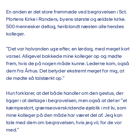
En anden er det store fremmøde ved begravelsen i Sct.
Mortens Kirke i Randers, byens største og ældste kirke.
500 mennesker deltog, heriblandt næsten alle hendes
kolleger.
”Det var halvanden uge efter, en lørdag, med meget kort
varsel. Alligevel bakkede mine kolleger op og mødte
frem, hvis de på nogen måde kunne. Lederne kom, også
dem fra Århus. Det betyder ekstremt meget for mig, at
de mødte så talstærkt op.”
Hun forklarer, at det både handler om den gestus, der
ligger i at deltage i begravelsen, men også at det er ”et
kæmpestort, grænseoverskridende øjeblik i mit liv, som
mine kolleger på den måde har været del af. Jeg kan
tale med dem om begravelsen, hvis jeg vil, for de var
med.”