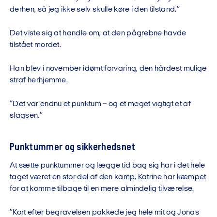
derhen, så jeg ikke selv skulle køre i den tilstand.”
Det viste sig at handle om, at den pågrebne havde
tilstået mordet.
Han blev i november idømt forvaring, den hårdest mulige
straf herhjemme.
”Det var endnu et punktum – og et meget vigtigt et af
slagsen.”
Punktummer og sikkerhedsnet
At sætte punktummer og lægge tid bag sig har i det hele
taget været en stor del af den kamp, Katrine har kæmpet
for at komme tilbage til en mere almindelig tilværelse.
”Kort efter begravelsen pakkede jeg hele mit og Jonas