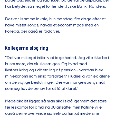
både Gudenåen og fabrikker, på den arbejdsplads, der
har betydet så meget for hende, Jyske Bank i Randers.
Det var i samme lokale, hun mandag, fire dage efter at
have mistet Jonas, havde et økonomimøde med en
kollega, der også er rådgiver.
Kollegerne slog ring
”Det var mit eget initiativ at tage herind. Jeg ville ikke bo i
huset mere, det skulle sælges. Og hvad med
livsforsikring og udbetaling af pension - hvordan blev
min økonomi som enlig forsørger? Pludselig var jeg alene
om de vigtige beslutninger. Der var mange spørgsmål,
som jeg havde behov for at få afklaret.”
Mødelokalet ligger, så man skal skrå igennem det store
fælleskontor for omkring 30 ansatte, men Katrine ville
også gerne overvinde sig selv og hurtigt møde sine