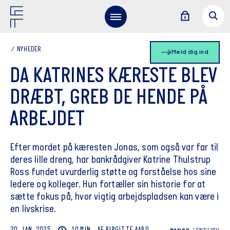
NYHEDER
Meld dig ind
DA KATRINES KÆRESTE BLEV
DRÆBT, GREB DE HENDE PÅ
ARBEJDET
Efter mordet på kæresten Jonas, som også var far til
deres lille dreng, har bankrådgiver Katrine Thulstrup
Ross fundet uvurderlig støtte og forståelse hos sine
ledere og kolleger. Hun fortæller sin historie for at
sætte fokus på, hvor vigtig arbejdspladsen kan være i
en livskrise.
20. JAN. 2025
10 MIN
AF
BIRGITTE
AABO