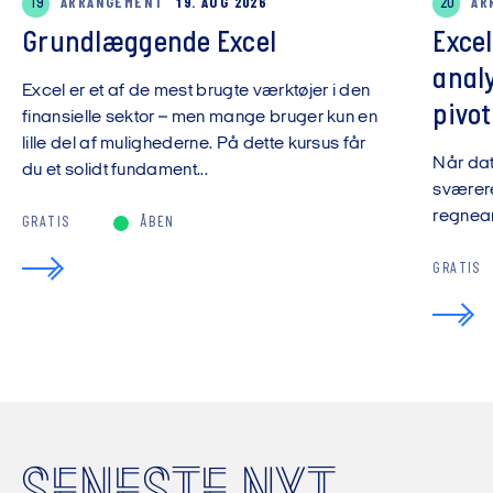
19
ARRANGEMENT
19. AUG 2026
20
AR
Grundlæggende Excel
Exce
anal
Excel er et af de mest brugte værktøjer i den
pivot
finansielle sektor – men mange bruger kun en
lille del af mulighederne. På dette kursus får
Når da
du et solidt fundament...
sværere
regnear
GRATIS
ÅBEN
GRATIS
SENESTE NYT