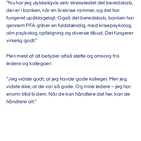
”Nu har jeg ulykkeligvis selv stresstestet det beredskab,
der er i banken, når en livskrise rammer, og det har
fungeret upåklageligt. Også det beredskab, banken har
gennem PFA griber en fuldstændig, med krisepsykolog,
alm psykolog, opfølgning og diverse tilbud. Det fungerer
virkelig godt.”
Men mest af alt betyder altså støtte og omsorg fra
ledere og kollegaer:
”Jeg vidste godt, at jeg havde gode kolleger. Men jeg
vidste ikke, at de var så gode. Og mine ledere – jeg har
enorm tillid til dem. Når de kan håndtere det her, kan de
håndtere alt.”