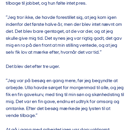
tilbage til jobbet, og hun følte intet pres.
”Jeg tror ikke, de havde forestillet sig, at jeg kom igen
indenfor det første halve år, men der blev intet nævnt om
det. Det blev bare gentaget, at de var der, og at jeg
skulle give mig tid. Det synes jeg var rigtig godt, det gav
mig en ro på den front at min stilling ventede, og at jeg
selv fik lov at mærke efter, hvornår det var tid.”
Det blev det efter tre uger.
”Jeg var på besøg en gang mere, før jeg begyndte at
arbejde. Ulla havde sørget for morgenmad til alle, og jeg
fik en fin gavekurv, med ting til min søn og skønhedsting til
mig. Det var en fin gave, endnu et udtryk for omsorg og
omtanke. Efter det besøg mærkede jeg lysten til at
vende tilbage.”