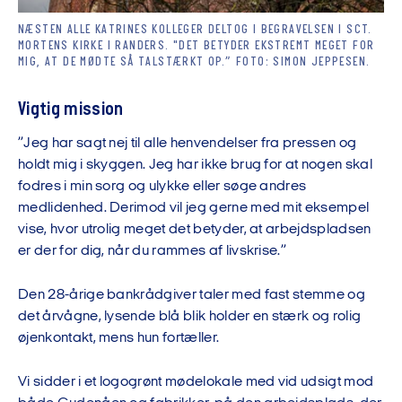
NÆSTEN ALLE KATRINES KOLLEGER DELTOG I BEGRAVELSEN I SCT.
MORTENS KIRKE I RANDERS. "DET BETYDER EKSTREMT MEGET FOR
MIG, AT DE MØDTE SÅ TALSTÆRKT OP.” FOTO: SIMON JEPPESEN.
Vigtig mission
”Jeg har sagt nej til alle henvendelser fra pressen og
holdt mig i skyggen. Jeg har ikke brug for at nogen skal
fodres i min sorg og ulykke eller søge andres
medlidenhed. Derimod vil jeg gerne med mit eksempel
vise, hvor utrolig meget det betyder, at arbejdspladsen
er der for dig, når du rammes af livskrise.”
Den 28-årige bankrådgiver taler med fast stemme og
det årvågne, lysende blå blik holder en stærk og rolig
øjenkontakt, mens hun fortæller.
Vi sidder i et logogrønt mødelokale med vid udsigt mod