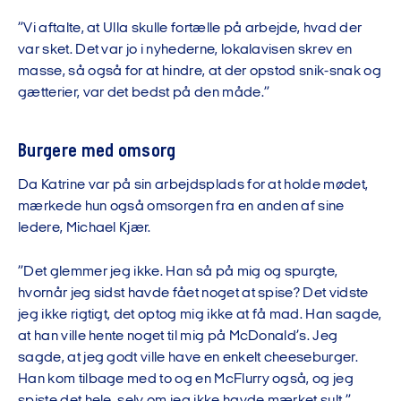
”Vi aftalte, at Ulla skulle fortælle på arbejde, hvad der
var sket. Det var jo i nyhederne, lokalavisen skrev en
masse, så også for at hindre, at der opstod snik-snak og
gætterier, var det bedst på den måde.”
Burgere med omsorg
Da Katrine var på sin arbejdsplads for at holde mødet,
mærkede hun også omsorgen fra en anden af sine
ledere, Michael Kjær.
”Det glemmer jeg ikke. Han så på mig og spurgte,
hvornår jeg sidst havde fået noget at spise? Det vidste
jeg ikke rigtigt, det optog mig ikke at få mad. Han sagde,
at han ville hente noget til mig på McDonald’s. Jeg
sagde, at jeg godt ville have en enkelt cheeseburger.
Han kom tilbage med to og en McFlurry også, og jeg
spiste det hele, selv om jeg ikke havde mærket sult.”