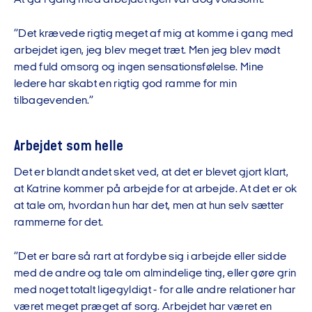
At gå i gang med arbejdet igen var dog voldsomt:
”Det krævede rigtig meget af mig at komme i gang med
arbejdet igen, jeg blev meget træt. Men jeg blev mødt
med fuld omsorg og ingen sensationsfølelse. Mine
ledere har skabt en rigtig god ramme for min
tilbagevenden.”
Arbejdet som helle
Det er blandt andet sket ved, at det er blevet gjort klart,
at Katrine kommer på arbejde for at arbejde. At det er ok
at tale om, hvordan hun har det, men at hun selv sætter
rammerne for det.
”Det er bare så rart at fordybe sig i arbejde eller sidde
med de andre og tale om almindelige ting, eller gøre grin
med noget totalt ligegyldigt - for alle andre relationer har
været meget præget af sorg. Arbejdet har været en