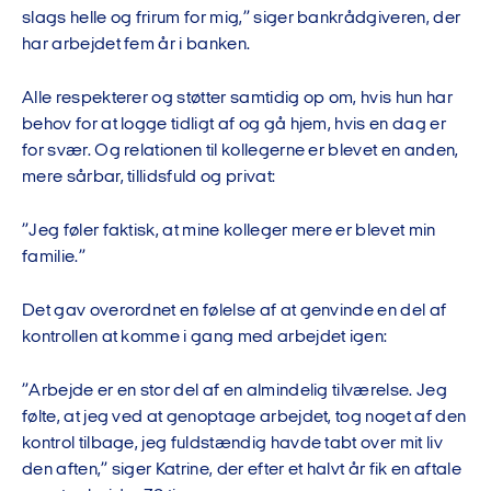
slags helle og frirum for mig,” siger bankrådgiveren, der
har arbejdet fem år i banken.
Alle respekterer og støtter samtidig op om, hvis hun har
behov for at logge tidligt af og gå hjem, hvis en dag er
for svær. Og relationen til kollegerne er blevet en anden,
mere sårbar, tillidsfuld og privat:
”Jeg føler faktisk, at mine kolleger mere er blevet min
familie.”
Det gav overordnet en følelse af at genvinde en del af
kontrollen at komme i gang med arbejdet igen:
”Arbejde er en stor del af en almindelig tilværelse. Jeg
følte, at jeg ved at genoptage arbejdet, tog noget af den
kontrol tilbage, jeg fuldstændig havde tabt over mit liv
den aften,” siger Katrine, der efter et halvt år fik en aftale