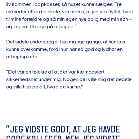
liv sammen i papkasser, så huset kunne sælges. Tre
måneder efter det skete, var status, at jeg var flyttet, først
til mine forældre og så min egen nye bolig med min søn –
og jeg var tilbage på arbejdet.”
Det sidste understreger hun mange gange, at hun kun
kunne overkomme, fordi hun har så god og lydhør en
arbejdsplads.
”Det var en følelse af at der var kæmpestort
sikkerhedsnet under mig. Nogen der ville mig det bedste
og ville hjælpe alt, hvad de kunne.”
”
J
E
G
V
I
D
S
T
E
G
O
D
T
,
A
T
J
E
G
H
A
V
D
E