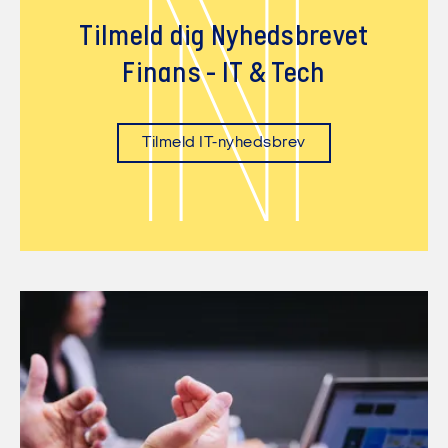
N
Tilmeld dig Nyhedsbrevet
Finans - IT & Tech
Tilmeld IT-nyhedsbrev