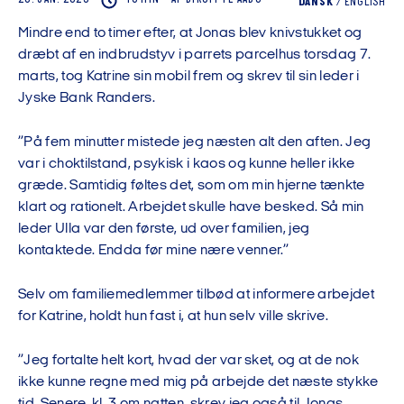
DANSK
/
ENGLISH
Mindre end to timer efter, at Jonas blev knivstukket og
dræbt af en indbrudstyv i parrets parcelhus torsdag 7.
marts, tog Katrine sin mobil frem og skrev til sin leder i
Jyske Bank Randers.
”På fem minutter mistede jeg næsten alt den aften. Jeg
var i choktilstand, psykisk i kaos og kunne heller ikke
græde. Samtidig føltes det, som om min hjerne tænkte
klart og rationelt. Arbejdet skulle have besked. Så min
leder Ulla var den første, ud over familien, jeg
kontaktede. Endda før mine nære venner.”
Selv om familiemedlemmer tilbød at informere arbejdet
for Katrine, holdt hun fast i, at hun selv ville skrive.
”Jeg fortalte helt kort, hvad der var sket, og at de nok
ikke kunne regne med mig på arbejde det næste stykke