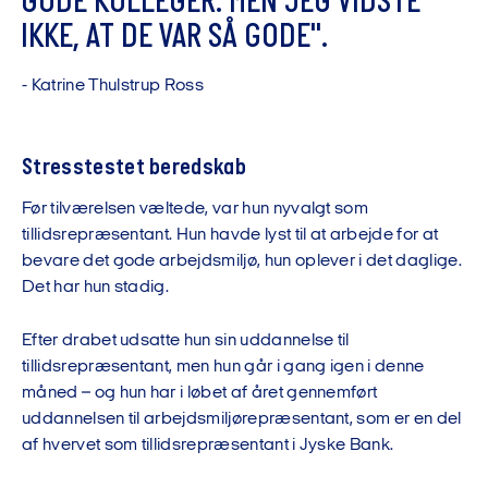
G
O
D
E
K
O
L
L
E
G
E
R
.
M
E
N
J
E
G
V
I
D
S
T
E
I
K
K
E
,
A
T
D
E
V
A
R
S
Å
G
O
D
E
"
.
-
K
a
t
r
i
n
e
T
h
u
l
s
t
r
u
p
R
o
s
s
Stresstestet beredskab
Før tilværelsen væltede, var hun nyvalgt som
tillidsrepræsentant. Hun havde lyst til at arbejde for at
bevare det gode arbejdsmiljø, hun oplever i det daglige.
Det har hun stadig.
Efter drabet udsatte hun sin uddannelse til
tillidsrepræsentant, men hun går i gang igen i denne
måned – og hun har i løbet af året gennemført
uddannelsen til arbejdsmiljørepræsentant, som er en del
af hvervet som tillidsrepræsentant i Jyske Bank.