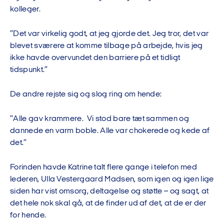
kolleger.
”Det var virkelig godt, at jeg gjorde det. Jeg tror, det var
blevet sværere at komme tilbage på arbejde, hvis jeg
ikke havde overvundet den barriere på et tidligt
tidspunkt.”
De andre rejste sig og slog ring om hende:
”Alle gav krammere. Vi stod bare tæt sammen og
dannede en varm boble. Alle var chokerede og kede af
det.”
Forinden havde Katrine talt flere gange i telefon med
lederen, Ulla Vestergaard Madsen, som igen og igen lige
siden har vist omsorg, deltagelse og støtte – og sagt, at
det hele nok skal gå, at de finder ud af det, at de er der
for hende.