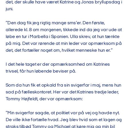
det, der skulle have været Katrine og Jonas bryllupsdag i
juni.
”Den dag fik jeg rigtig mange sms’er. Den første,
allerede kl. 8 om morgenen, tikkede ind da jeg var ude at
løbe en tur i Marbella i Spanien. Ulla skrev, at hun tænkte
på mig. Det var rørende at min leder var opmærksom på
det, det fortæller noget om, hvilket menneske hun er.”
I det hele taget er der opmærksomhed om Katrines
trivsel, får hun løbende beviser på.
Som da hun fik et opkald fra sin svigerfar i maj, mens hun
sad på fælleskontoret. Her var det Katrines tredje leder,
Tommy Højfeldt, der var opmærksom:
”Min svigerfar sagde, at politiet var på vej og havde nyt.
De ville ikke fortælle hvad. Jeg blev hvid som et lagen og
straks tilbød Tommy og Michael at køre mig og min bil