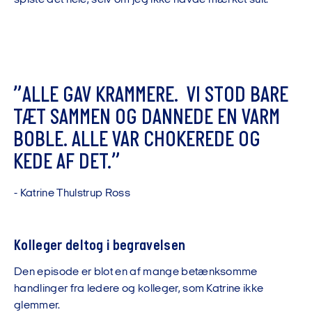
”
A
L
L
E
G
A
V
K
R
A
M
M
E
R
E
.
V
I
S
T
O
D
B
A
R
E
T
Æ
T
S
A
M
M
E
N
O
G
D
A
N
N
E
D
E
E
N
V
A
R
M
B
O
B
L
E
.
A
L
L
E
V
A
R
C
H
O
K
E
R
E
D
E
O
G
K
E
D
E
A
F
D
E
T
.
”
-
K
a
t
r
i
n
e
T
h
u
l
s
t
r
u
p
R
o
s
s
Kolleger deltog i begravelsen
Den episode er blot en af mange betænksomme
handlinger fra ledere og kolleger, som Katrine ikke
glemmer.