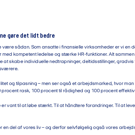
ne gøre det lidt bedre
 være sådan. Som ansatte i finansielle virksomheder er vi en d
r med kompetent ledelse og stærke HR-funktioner. Alt sammen
re at skabe individuelle nedtrapninger, deltidsstillinger, gradv
 sværere.
gilitet og tilpasning – men ser også et arbejdsmarked, hvor ma
procent rask, 100 procent til rådighed og 100 procent effektiv fo
r vant til at løbe stærkt. Til at håndtere forandringer. Til at leve
 en del af vores liv – og derfor selvfølgelig også vores arbejds