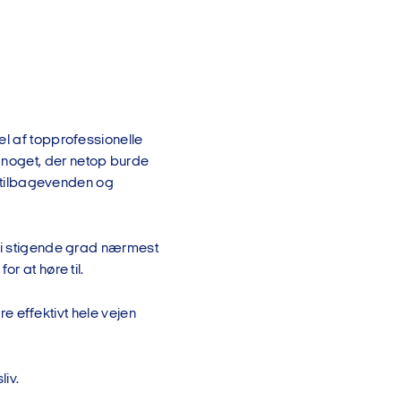
el af topprofessionelle
 noget, der netop burde
is tilbagevenden og
n i stigende grad nærmest
r at høre til.
re effektivt hele vejen
liv.