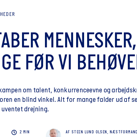
YHEDER
 TABER MENNESKER,
GE FØR VI BEHØVE
kampen om talent, konkurrenceevne og arbejdsk
ren en blind vinkel. Alt for mange falder ud af s
n uventet drejning.
2 MIN
AF
STEEN
LUND OLSEN, NÆSTFORMAN