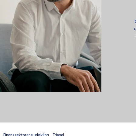
u
Finanssektorens udvikling
Trivsel