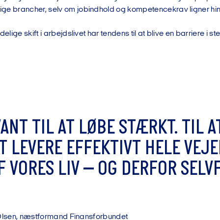
ge brancher, selv om jobindhold og kompetencekrav ligner hi
delige skift i arbejdslivet har tendens til at blive en barriere i st
V
A
N
T
T
I
L
A
T
L
Ø
B
E
S
T
Æ
R
K
T
.
T
I
L
A
T
L
E
V
E
R
E
E
F
F
E
K
T
I
V
T
H
E
L
E
V
E
J
E
F
V
O
R
E
S
L
I
V
–
O
G
D
E
R
F
O
R
S
E
L
V
O
l
s
e
n
,
n
æ
s
t
f
o
r
m
a
n
d
F
i
n
a
n
s
f
o
r
b
u
n
d
e
t