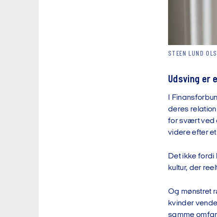
STEEN LUND OL
Udsving er e
I Finansforbu
deres relation
for svært ved
videre efter e
Det ikke ford
kultur, der re
Og mønstret ræ
kvinder vender
samme omfang.