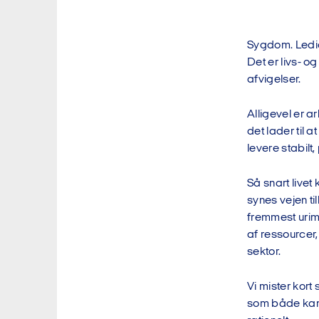
Sygdom. Ledi
Det er livs- o
afvigelser.
Alligevel er a
det lader til 
levere stabilt
Så snart livet
synes vejen ti
fremmest urime
af ressourcer
sektor.
Vi mister kor
som både kan o