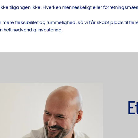
ikke tilgangen ikke. Hverken menneskeligt eller forretningsmæs
 mere fleksibilitet og rummelighed, så vi får skabt plads til fler
n helt nødvendig investering.
E