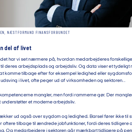
SEN, NÆSTFORMAND FINANSFORBUNDET
n del af livet
ndet har vi set nærmere på, hvordan medarbejderes forskellige 
 til deres arbejdsplads og arbejdsliv. Og data viser et tydelig
 at komme tilbage efter for eksempel ledighed eller sygdomsfor
t udsving i livet, ofte peger ud af virksomheden og sektoren. .
i kompetencerne mangler, men fordi rammerne gør. Der mangler 
elt understøtter et moderne arbejdsliv.
kker ud også over sygdom og ledighed. Barsel fører ikke til st
 oftere tilbage til ændrede jobfunktioner, fordi deres tidligere
 Og medarbejdere i sektoren går mærkbart tidligere på pens