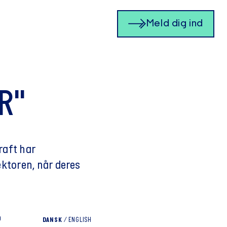
Meld dig ind
R"
raft har
ektoren, når deres
D
DANSK
/
ENGLISH