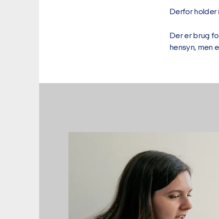
Derfor holder 
Der er brug for
hensyn, men e