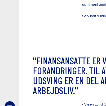
sammenligneli
Selv helt almin
"
F
I
N
A
N
S
A
N
S
A
T
T
E
E
R
F
O
R
A
N
D
R
I
N
G
E
R
.
T
I
L
A
U
D
S
V
I
N
G
E
R
E
N
D
E
L
A
A
R
B
E
J
D
S
L
I
V
.
"
-
S
t
e
e
n
L
u
n
d