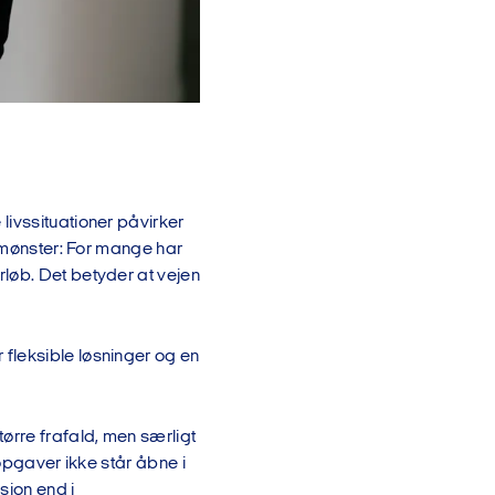
livssituationer påvirker
t mønster: For mange har
løb. Det betyder at vejen
fleksible løsninger og en
ørre frafald, men særligt
 opgaver ikke står åbne i
ion end i