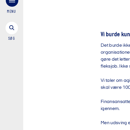
MENU
Vi burde kun
SØG
Det burde ikke
organisatione
gøre det lette
fleksjob. Ikke
Vi taler om a
skal være 100 
Finansansatte e
igennem.
Men udsving er