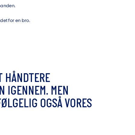
nanden.
edet for en bro.
T
H
Å
N
D
T
E
R
E
N
I
G
E
N
N
E
M
.
M
E
N
F
Ø
L
G
E
L
I
G
O
G
S
Å
V
O
R
E
S