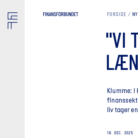
FORSIDE
N
"VI
LÆN
Klumme: I 
finanssekto
liv tager e
16. DEC. 2025