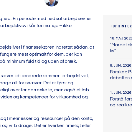
ghed. En periode med nedsat arbejdsevne.
g arbejdslivsvilkår for mange – ikke
TOPHISTOR
18. MAJ 202
"Mordet sk
rbejdslivet i finanssektoren indrettet sådan, at
liv"
at fungere mest optimalt for dem, der kan
, på minimum fuld tid og uden afbræk.
8. JUN. 2026
Forsker: 
 kræver lidt ændrede rammer i arbejdslivet,
debatten
lbage alt for snæver. Det er først og
ligt over for den enkelte, men også et tab
1. JUN. 2026
, viden og kompetencer for virksomhed og
Forstå for
og realkre
t sagt mennesker og ressourcer på den konto,
g vil bidrage. Det er hverken rimeligt eller