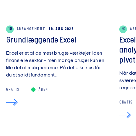
19
ARRANGEMENT
19. AUG 2026
20
AR
Grundlæggende Excel
Exce
anal
Excel er et af de mest brugte værktøjer i den
pivot
finansielle sektor – men mange bruger kun en
lille del af mulighederne. På dette kursus får
Når da
du et solidt fundament...
sværere
regnear
GRATIS
ÅBEN
GRATIS