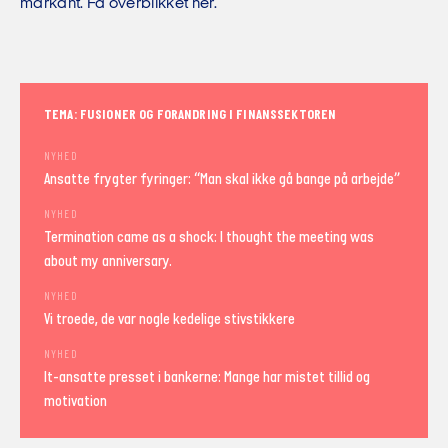
markant. Få overblikket her.
TEMA: FUSIONER OG FORANDRING I FINANSSEKTOREN
NYHED
Ansatte frygter fyringer: “Man skal ikke gå bange på arbejde”
NYHED
Termination came as a shock: I thought the meeting was
about my anniversary.
NYHED
Vi troede, de var nogle kedelige stivstikkere
NYHED
It-ansatte presset i bankerne: Mange har mistet tillid og
motivation