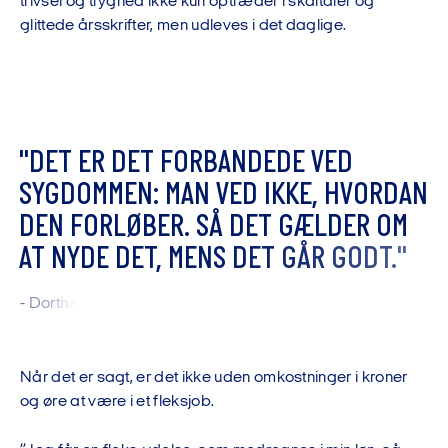
trivsel og tryghed ikke kun optræder i skåltaler og
glittede årsskrifter, men udleves i det daglige.
"
D
E
T
E
R
D
E
T
F
O
R
B
A
N
D
E
D
E
V
E
D
S
Y
G
D
O
M
M
E
N
:
M
A
N
V
E
D
I
K
K
E
,
H
V
O
R
D
A
N
D
E
N
F
O
R
L
Ø
B
E
R
.
S
Å
D
E
T
G
Æ
L
D
E
R
O
M
A
T
N
Y
D
E
D
E
T
,
M
E
N
S
D
E
T
G
Å
R
G
O
D
T
.
"
-
D
o
r
t
h
e
S
k
o
v
b
y
,
s
u
p
p
o
r
t
r
å
d
g
i
v
e
r
i
D
j
u
r
s
l
a
n
d
B
a
n
k
Når det er sagt, er det ikke uden omkostninger i kroner
og øre at være i et fleksjob.