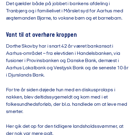
Det gælder både på jobbet i bankens afdeling i
Tranbjerg og i familielivet i Mårslet syd for Aarhus med
ægtemanden Bjarne, to voksne børn og et barnebarn.
Vant til at overhøre kroppen
Dorthe Skovby har i snart 42 år været bankansat i
Aarhus-området – fra elevtiden i Handelsbanken, via
fusioner i Provinsbanken og Danske Bank, dernæst i
Aarhus Lokalbank og Vestjysk Bank og de seneste 10 år
i Djurslands Bank.
For tre år siden døjede hun med en diskusprolaps i
nakken, blev deltidssygemeldt og kom med i et
folkesundhedsforløb, der bl.a. handlede om at leve med
smerter.
Her gik det op for den tidligere landsholdssvømmer, at
der nok var mere galt.