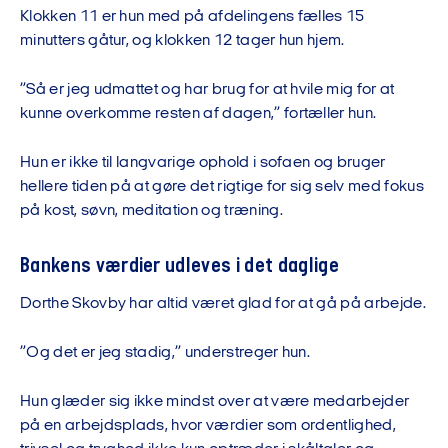
Klokken 11 er hun med på afdelingens fælles 15
minutters gåtur, og klokken 12 tager hun hjem.
”Så er jeg udmattet og har brug for at hvile mig for at
kunne overkomme resten af dagen,” fortæller hun.
Hun er ikke til langvarige ophold i sofaen og bruger
hellere tiden på at gøre det rigtige for sig selv med fokus
på kost, søvn, meditation og træning.
Bankens værdier udleves i det daglige
Dorthe Skovby har altid været glad for at gå på arbejde.
”Og det er jeg stadig,” understreger hun.
Hun glæder sig ikke mindst over at være medarbejder
på en arbejdsplads, hvor værdier som ordentlighed,