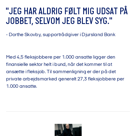
"
J
E
G
H
A
R
A
L
D
R
I
G
F
Ø
L
T
M
I
G
U
D
S
A
T
P
Å
J
O
B
B
E
T
,
S
E
L
V
O
M
J
E
G
B
L
E
V
S
Y
G
.
"
-
D
o
r
t
h
e
S
k
o
v
b
y
,
s
u
p
p
o
r
t
r
å
d
g
i
v
e
r
i
D
j
u
r
s
l
a
n
d
B
a
n
k
Med 4,5 fleksjobbere per 1.000 ansatte ligger den
finansielle sektor helt i bund, når det kommer til at
ansætte i fleksjob. Til sammenligning er der på det
private arbejdsmarked generelt 27,3 fleksjobbere per
1.000 ansatte.