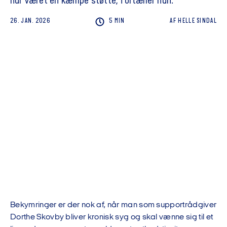
har været en kæmpe støtte, fortæller hun.
26. JAN. 2026
5 MIN
AF
HELLE
SINDAL
Bekymringer er der nok af, når man som supportrådgiver
Dorthe Skovby bliver kronisk syg og skal vænne sig til et