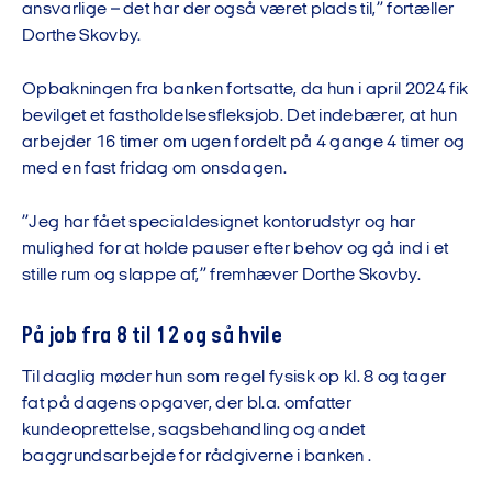
ansvarlige – det har der også været plads til,” fortæller
Dorthe Skovby.
Opbakningen fra banken fortsatte, da hun i april 2024 fik
bevilget et fastholdelsesfleksjob. Det indebærer, at hun
arbejder 16 timer om ugen fordelt på 4 gange 4 timer og
med en fast fridag om onsdagen.
”Jeg har fået specialdesignet kontorudstyr og har
mulighed for at holde pauser efter behov og gå ind i et
stille rum og slappe af,” fremhæver Dorthe Skovby.
På job fra 8 til 12 og så hvile
Til daglig møder hun som regel fysisk op kl. 8 og tager
fat på dagens opgaver, der bl.a. omfatter
kundeoprettelse, sagsbehandling og andet
baggrundsarbejde for rådgiverne i banken .