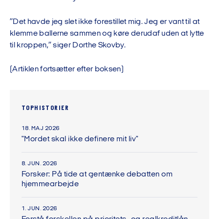
”Det havde jeg slet ikke forestillet mig. Jeg er vant til at
klemme ballerne sammen og køre derudaf uden at lytte
til kroppen,” siger Dorthe Skovby.
(Artiklen fortsætter efter boksen)
TOPHISTORIER
18. MAJ 2026
"Mordet skal ikke definere mit liv"
8. JUN. 2026
Forsker: På tide at gentænke debatten om
hjemmearbejde
1. JUN. 2026