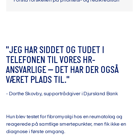
Forstå forskellen på prioritets- og realkreditlån
"
J
E
G
H
A
R
S
I
D
D
E
T
O
G
T
U
D
E
T
I
T
E
L
E
F
O
N
E
N
T
I
L
V
O
R
E
S
H
R
-
A
N
S
V
A
R
L
I
G
E
–
D
E
T
H
A
R
D
E
R
O
G
S
Å
V
Æ
R
E
T
P
L
A
D
S
T
I
L
.
"
-
D
o
r
t
h
e
S
k
o
v
b
y
,
s
u
p
p
o
r
t
r
å
d
g
i
v
e
r
i
D
j
u
r
s
l
a
n
d
B
a
n
k
Hun blev testet for fibromyalgi hos en reumatolog og
reagerede på samtlige smertepunkter, men fik ikke en
diagnose i første omgang.