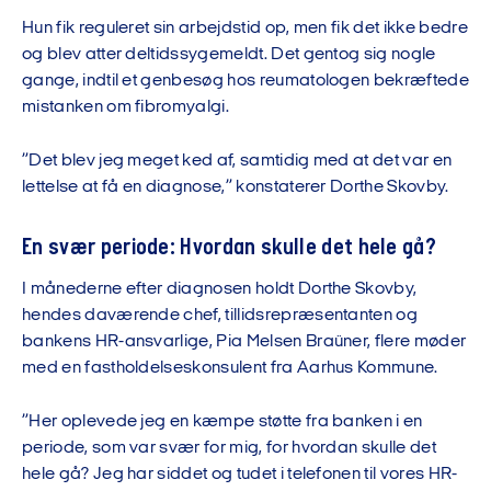
Hun fik reguleret sin arbejdstid op, men fik det ikke bedre
og blev atter deltidssygemeldt. Det gentog sig nogle
gange, indtil et genbesøg hos reumatologen bekræftede
mistanken om fibromyalgi.
”Det blev jeg meget ked af, samtidig med at det var en
lettelse at få en diagnose,” konstaterer Dorthe Skovby.
En svær periode: Hvordan skulle det hele gå?
I månederne efter diagnosen holdt Dorthe Skovby,
hendes daværende chef, tillidsrepræsentanten og
bankens HR-ansvarlige, Pia Melsen Braüner, flere møder
med en fastholdelseskonsulent fra Aarhus Kommune.
”Her oplevede jeg en kæmpe støtte fra banken i en
periode, som var svær for mig, for hvordan skulle det
hele gå? Jeg har siddet og tudet i telefonen til vores HR-