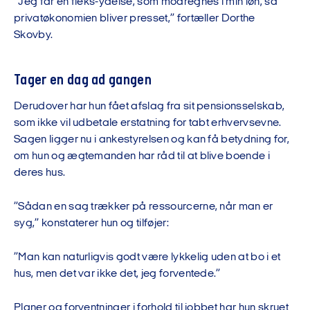
”Jeg får en fleks-ydelse, som modregnes i min løn, så
privatøkonomien bliver presset,” fortæller Dorthe
Skovby.
Tager en dag ad gangen
Derudover har hun fået afslag fra sit pensionsselskab,
som ikke vil udbetale erstatning for tabt erhvervsevne.
Sagen ligger nu i ankestyrelsen og kan få betydning for,
om hun og ægtemanden har råd til at blive boende i
deres hus.
”Sådan en sag trækker på ressourcerne, når man er
syg,” konstaterer hun og tilføjer:
”Man kan naturligvis godt være lykkelig uden at bo i et
hus, men det var ikke det, jeg forventede.”
Planer og forventninger i forhold til jobbet har hun skruet