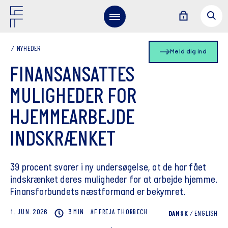
NYHEDER
Meld dig ind
FINANSANSATTES
MULIGHEDER FOR
HJEMMEARBEJDE
INDSKRÆNKET
39 procent svarer i ny undersøgelse, at de har fået
indskrænket deres muligheder for at arbejde hjemme.
Finansforbundets næstformand er bekymret.
1. JUN. 2026
3 MIN
AF
FREJA
THORBECH
DANSK
/
ENGLISH