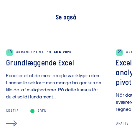
Se også
19
ARRANGEMENT
19. AUG 2026
20
AR
Grundlæggende Excel
Exce
anal
Excel er et af de mest brugte værktøjer i den
pivot
finansielle sektor – men mange bruger kun en
lille del af mulighederne. På dette kursus får
Når da
du et solidt fundament...
sværere
regnear
GRATIS
ÅBEN
GRATIS