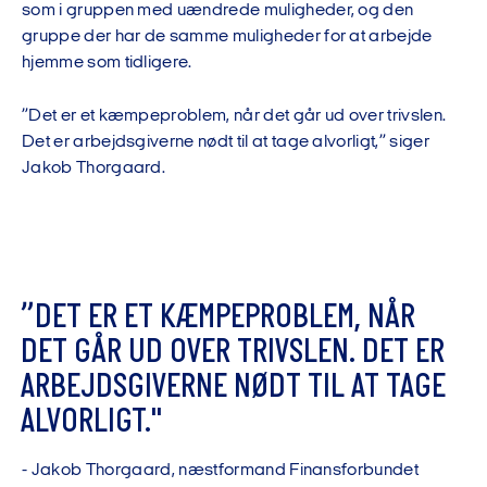
som i gruppen med uændrede muligheder, og den
gruppe der har de samme muligheder for at arbejde
hjemme som tidligere.
”Det er et kæmpeproblem, når det går ud over trivslen.
Det er arbejdsgiverne nødt til at tage alvorligt,” siger
Jakob Thorgaard.
”
D
E
T
E
R
E
T
K
Æ
M
P
E
P
R
O
B
L
E
M
,
N
Å
R
D
E
T
G
Å
R
U
D
O
V
E
R
T
R
I
V
S
L
E
N
.
D
E
T
E
R
A
R
B
E
J
D
S
G
I
V
E
R
N
E
N
Ø
D
T
T
I
L
A
T
T
A
G
E
A
L
V
O
R
L
I
G
T
.
"
-
J
a
k
o
b
T
h
o
r
g
a
a
r
d
,
n
æ
s
t
f
o
r
m
a
n
d
F
i
n
a
n
s
f
o
r
b
u
n
d
e
t