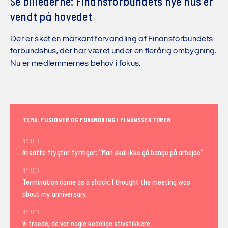
Se billederne: Finansforbundets nye hus er
vendt på hovedet
Der er sket en markant forvandling af Finansforbundets
forbundshus, der har været under en flerårig ombygning.
Nu er medlemmernes behov i fokus.
TEMA: FUSIONER OG FORANDRING I FINANSSEKTOREN
NYHED
Ansatte frygter fyringer: “Man skal ikke gå bange på arbejde”
NYHED
Termination came as a shock: I thought the meeting was
about my anniversary.
NYHED
Vi troede, de var nogle kedelige stivstikkere