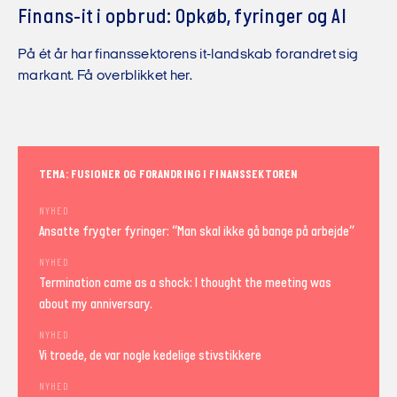
Finans-it i opbrud: Opkøb, fyringer og AI
På ét år har finanssektorens it-landskab forandret sig
markant. Få overblikket her.
TEMA: FUSIONER OG FORANDRING I FINANSSEKTOREN
NYHED
Ansatte frygter fyringer: “Man skal ikke gå bange på arbejde”
NYHED
Termination came as a shock: I thought the meeting was
about my anniversary.
NYHED
Vi troede, de var nogle kedelige stivstikkere
NYHED