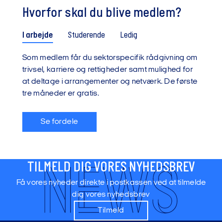
Hvorfor skal du blive medlem?
I arbejde
Studerende
Ledig
Som medlem får du sektorspecifik rådgivning om
trivsel, karriere og rettigheder samt mulighed for
at deltage i arrangementer og netværk. De første
tre måneder er gratis.
Se fordele
TILMELD DIG VORES NYHEDSBREV
Få vores nyheder direkte i postkassen ved at tilmelde
dig vores nyhedsbrev
Tilmeld