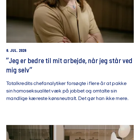
6. JUL. 2026
”Jeg er bedre til mit arbejde, når jeg står ved
mig selv”
Totalkredits chefanalytiker forsøgte i flere år at pakke
sin homoseksualitet væk på jobbet og omtalte sin
mandlige kæreste kønsneutralt. Det gør han ikke mere.