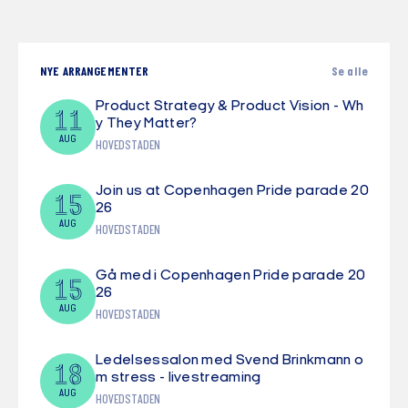
NYE ARRANGEMENTER
Se alle
Product Strategy & Product Vision - Wh
11
y They Matter?
AUG
HOVEDSTADEN
Join us at Copenhagen Pride parade 20
15
26
AUG
HOVEDSTADEN
Gå med i Copenhagen Pride parade 20
15
26
AUG
HOVEDSTADEN
Ledelsessalon med Svend Brinkmann o
18
m stress - livestreaming
AUG
HOVEDSTADEN