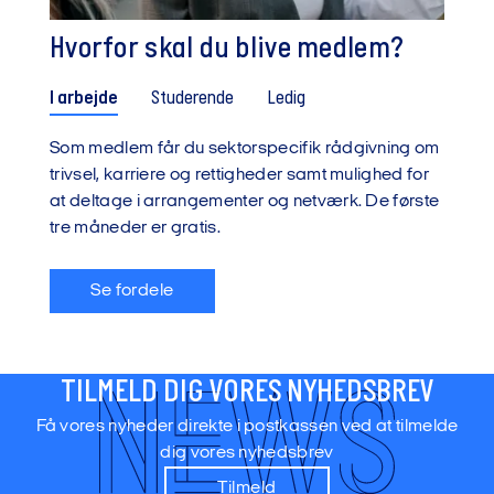
Hvorfor skal du blive medlem?
I arbejde
Studerende
Ledig
Som medlem får du sektorspecifik rådgivning om
trivsel, karriere og rettigheder samt mulighed for
at deltage i arrangementer og netværk. De første
tre måneder er gratis.
Se fordele
TILMELD DIG VORES NYHEDSBREV
Få vores nyheder direkte i postkassen ved at tilmelde
dig vores nyhedsbrev
Tilmeld