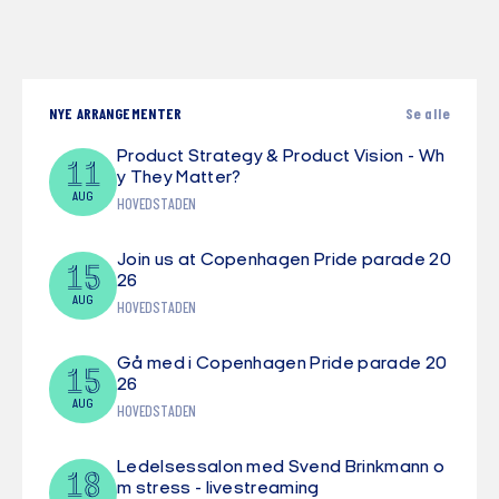
NYE ARRANGEMENTER
Se alle
Product Strategy & Product Vision - Wh
11
y They Matter?
AUG
HOVEDSTADEN
Join us at Copenhagen Pride parade 20
15
26
AUG
HOVEDSTADEN
Gå med i Copenhagen Pride parade 20
15
26
AUG
HOVEDSTADEN
Ledelsessalon med Svend Brinkmann o
18
m stress - livestreaming