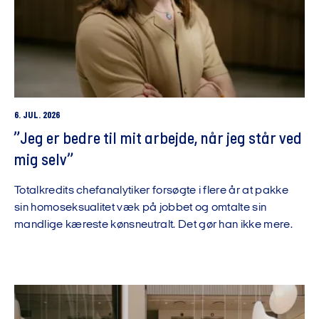
6. JUL. 2026
”Jeg er bedre til mit arbejde, når jeg står ved
mig selv”
Totalkredits chefanalytiker forsøgte i flere år at pakke
sin homoseksualitet væk på jobbet og omtalte sin
mandlige kæreste kønsneutralt. Det gør han ikke mere.