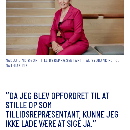
NADJA LIND BØGH, TILLIDSREPRÆSENTANT I AL SYDBANK FOTO:
MATHIAS EIS
”
D
A
J
E
G
B
L
E
V
O
P
F
O
R
D
R
E
T
T
I
L
A
T
S
T
I
L
L
E
O
P
S
O
M
T
I
L
L
I
D
S
R
E
P
R
Æ
S
E
N
T
A
N
T
,
K
U
N
N
E
J
E
G
I
K
K
E
L
A
D
E
V
Æ
R
E
A
T
S
I
G
E
J
A
.
”