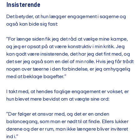
Insisterende
Det betyder, at hun lægger engagement i sagerne og
også kan bide sig fast:
”For længe siden fik jeg det råd at vælge mine kampe,
og jeg er opsat på at være konstruktiv i min kritik. Jeg
kan godt være insisterende, det har jeg det fint med, og
det ser jeg også som en del af min rolle. Hvis jeg får trådt
nogen over tæerne i den forbindelse, er jeg omhyggelig
med at beklage bagefter.”
I takt med, at hendes faglige engagement er vokset, er
hun blevet mere bevidst om at vægte sine ord:
”Der følger et ansvar med, og det er en anden
balancegang, som man er nødt til at finde. Ellers lukker
dørene og der er rum, man ikke længere bliver inviteret
ind i.”