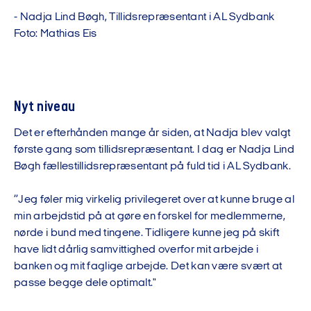
-
N
a
d
j
a
L
i
n
d
B
ø
g
h
,
T
i
l
l
i
d
s
r
e
p
r
æ
s
e
n
t
a
n
t
i
A
L
S
y
d
b
a
n
k
F
o
t
o
:
M
a
t
h
i
a
s
E
i
s
Nyt niveau
Det er efterhånden mange år siden, at Nadja blev valgt
første gang som tillidsrepræsentant. I dag er Nadja Lind
Bøgh fællestillidsrepræsentant på fuld tid i AL Sydbank.
”Jeg føler mig virkelig privilegeret over at kunne bruge al
min arbejdstid på at gøre en forskel for medlemmerne,
nørde i bund med tingene. Tidligere kunne jeg på skift
have lidt dårlig samvittighed overfor mit arbejde i
banken og mit faglige arbejde. Det kan være svært at
passe begge dele optimalt."