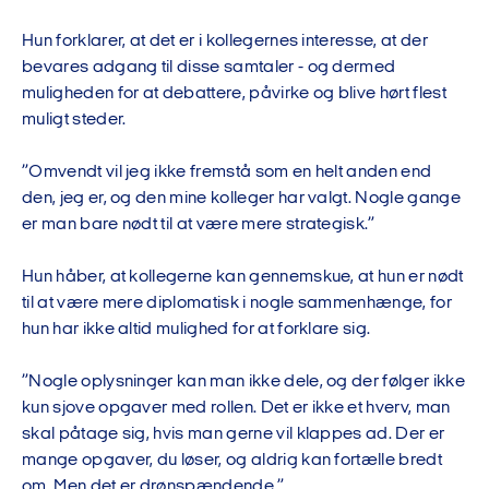
Hun forklarer, at det er i kollegernes interesse, at der
bevares adgang til disse samtaler - og dermed
muligheden for at debattere, påvirke og blive hørt flest
muligt steder.
”Omvendt vil jeg ikke fremstå som en helt anden end
den, jeg er, og den mine kolleger har valgt. Nogle gange
er man bare nødt til at være mere strategisk.”
Hun håber, at kollegerne kan gennemskue, at hun er nødt
til at være mere diplomatisk i nogle sammenhænge, for
hun har ikke altid mulighed for at forklare sig.
”Nogle oplysninger kan man ikke dele, og der følger ikke
kun sjove opgaver med rollen. Det er ikke et hverv, man
skal påtage sig, hvis man gerne vil klappes ad. Der er
mange opgaver, du løser, og aldrig kan fortælle bredt
om. Men det er drønspændende.”