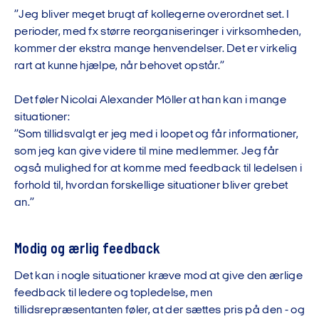
”Jeg bliver meget brugt af kollegerne overordnet set. I
perioder, med fx større reorganiseringer i virksomheden,
kommer der ekstra mange henvendelser. Det er virkelig
rart at kunne hjælpe, når behovet opstår.”
Det føler Nicolai Alexander Möller at han kan i mange
situationer:
”Som tillidsvalgt er jeg med i loopet og får informationer,
som jeg kan give videre til mine medlemmer. Jeg får
også mulighed for at komme med feedback til ledelsen i
forhold til, hvordan forskellige situationer bliver grebet
an.”
Modig og ærlig feedback
Det kan i nogle situationer kræve mod at give den ærlige
feedback til ledere og topledelse, men
tillidsrepræsentanten føler, at der sættes pris på den - og