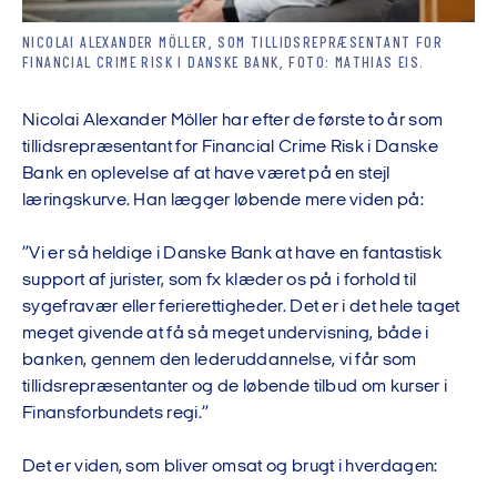
NICOLAI ALEXANDER MÖLLER, SOM TILLIDSREPRÆSENTANT FOR
FINANCIAL CRIME RISK I DANSKE BANK, FOTO: MATHIAS EIS.
Nicolai Alexander Möller har efter de første to år som
tillidsrepræsentant for Financial Crime Risk i Danske
Bank en oplevelse af at have været på en stejl
læringskurve. Han lægger løbende mere viden på:
”Vi er så heldige i Danske Bank at have en fantastisk
support af jurister, som fx klæder os på i forhold til
sygefravær eller ferierettigheder. Det er i det hele taget
meget givende at få så meget undervisning, både i
banken, gennem den lederuddannelse, vi får som
tillidsrepræsentanter og de løbende tilbud om kurser i
Finansforbundets regi.”
Det er viden, som bliver omsat og brugt i hverdagen: