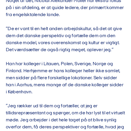
Noget af det, Nicolai Alexander Möller har ekstra fokus
på i sin afdeling, er at guide ledere, der primært kommer
fra engelsktalende lande.
”De er vant til en helt anden arbejdskultur, så det at give
dem det danske perspektiv og fortælle dem om den
danske model, vores overenskomst og kultur er vigtigt.
Det værdsætter de også rigtig meget, oplever jeg.”
Han har kolleger i Litauen, Polen, Sverige, Norge og
Finland. Herhjemme er hans kolleger heller ikke samlet,
men sidder på flere forskellige lokationer. Selv sidder
han i Aarhus, mens mange af de danske kolleger sidder
i København.
”Jeg rækker ud til dem og fortæller, at jeg er
tillidsrepræsentant og spørger, om de har lyst til et virtuelt
møde. Jeg arbejder i det hele taget på at blive synlig
overfor dem, få deres perspektiver og fortælle, hvad jeg