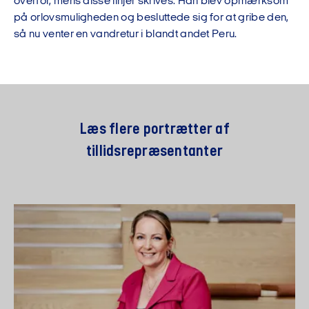
overfor, mens disse linjer skrives. Han blev opmærksom
på orlovsmuligheden og besluttede sig for at gribe den,
så nu venter en vandretur i blandt andet Peru.
Læs flere portrætter af
tillidsrepræsentanter