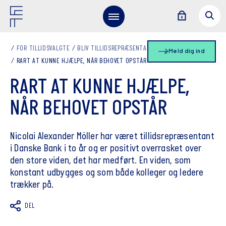
FOR TILLIDSVALGTE
BLIV TILLIDSREPRÆSENTANT
Meld dig ind
RART AT KUNNE HJÆLPE, NÅR BEHOVET OPSTÅR
RART AT KUNNE HJÆLPE,
NÅR BEHOVET OPSTÅR
Nicolai Alexander Möller har været tillidsrepræsentant
i Danske Bank i to år og er positivt overrasket over
den store viden, det har medført. En viden, som
konstant udbygges og som både kolleger og ledere
trækker på.
DEL