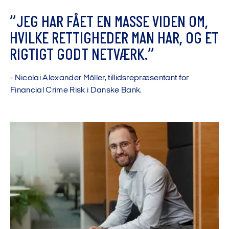
”
J
E
G
H
A
R
F
Å
E
T
E
N
M
A
S
S
E
V
I
D
E
N
O
M
,
H
V
I
L
K
E
R
E
T
T
I
G
H
E
D
E
R
M
A
N
H
A
R
,
O
G
E
T
R
I
G
T
I
G
T
G
O
D
T
N
E
T
V
Æ
R
K
.
”
-
N
i
c
o
l
a
i
A
l
e
x
a
n
d
e
r
M
ö
l
l
e
r
,
t
i
l
l
i
d
s
r
e
p
r
æ
s
e
n
t
a
n
t
f
o
r
F
i
n
a
n
c
i
a
l
C
r
i
m
e
R
i
s
k
i
D
a
n
s
k
e
B
a
n
k
.