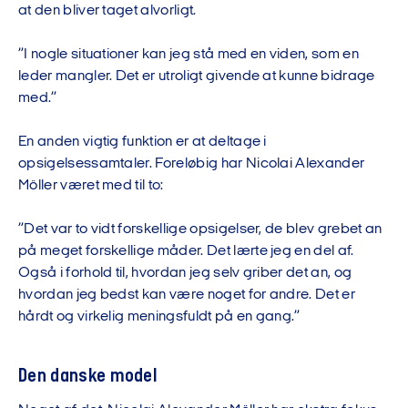
at den bliver taget alvorligt.
”I nogle situationer kan jeg stå med en viden, som en
leder mangler. Det er utroligt givende at kunne bidrage
med.”
En anden vigtig funktion er at deltage i
opsigelsessamtaler. Foreløbig har Nicolai Alexander
Möller været med til to:
”Det var to vidt forskellige opsigelser, de blev grebet an
på meget forskellige måder. Det lærte jeg en del af.
Også i forhold til, hvordan jeg selv griber det an, og
hvordan jeg bedst kan være noget for andre. Det er
hårdt og virkelig meningsfuldt på en gang.”
Den danske model