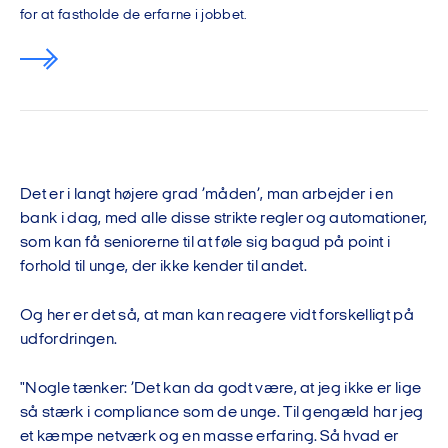
for at fastholde de erfarne i jobbet.
Det er i langt højere grad ’måden’, man arbejder i en
bank i dag, med alle disse strikte regler og automationer,
som kan få seniorerne til at føle sig bagud på point i
forhold til unge, der ikke kender til andet.
Og her er det så, at man kan reagere vidt forskelligt på
udfordringen.
"Nogle tænker: ’Det kan da godt være, at jeg ikke er lige
så stærk i compliance som de unge. Til gengæld har jeg
et kæmpe netværk og en masse erfaring. Så hvad er