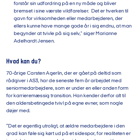
forstår sin udfordring på en ny måde og bliver
bremset i sine værste vildfarelser. Det er hverken til
gavn for virksomheden eller medarbejderen, der
ellers kunne have mange gode år i sig endnu, at man
begynder at tvivle på sig selv," siger Marianne
Adelhardt Jensen.
Hvad kan du?
70-årige Carsten Agerlin, der er gået på deltid som
rådgiver i AS3, har de seneste fem år arbejdet med
seniormedarbejdere, som er under en eller anden form
for karrieremæssig transition. Han kender derfor alt til
den aldersbetingede tvivl på egne evner, som nogle
døjer med.
”Det er egentlig utroligt, at ældre medarbejdere i den
grad kan føle sig kørt ud på et sidespor, for realiteten er