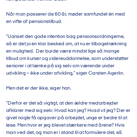
Når man passerer de 60 år, møder samfundet én med
en vifte af pensionstilbud.
"Uanset den gode intention bag pensionsordningerne,
så er det jo en klar besked om, at nu er tilbagetrækning
en mulighed. Der burde være mindst lige så mange
tilbud om kurser og videreuddannelse, som understøtter
seniorer i at tænke på sig selv om værende under
udvikling – ikke under afvikling," siger Carsten Agerlin.
Men det er der ikke, siger han.
"Derfor er det så vigtigt, at den ældre medarbejder
afklarer med sig selv: Hvad kan jeg? Hvad vil jeg? Der er
givet nogle få opgaver på arbejdet, unge er bedre til at
løse. Men hvor er jeg blevet stærkere med årene? Hvis
man ved det, og man er i stand til at formulere det, så