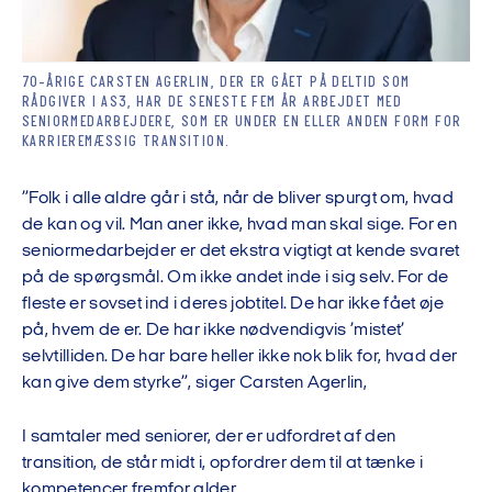
70-ÅRIGE CARSTEN AGERLIN, DER ER GÅET PÅ DELTID SOM
RÅDGIVER I AS3, HAR DE SENESTE FEM ÅR ARBEJDET MED
SENIORMEDARBEJDERE, SOM ER UNDER EN ELLER ANDEN FORM FOR
KARRIEREMÆSSIG TRANSITION.
”Folk i alle aldre går i stå, når de bliver spurgt om, hvad
de kan og vil. Man aner ikke, hvad man skal sige. For en
seniormedarbejder er det ekstra vigtigt at kende svaret
på de spørgsmål. Om ikke andet inde i sig selv. For de
fleste er sovset ind i deres jobtitel. De har ikke fået øje
på, hvem de er. De har ikke nødvendigvis ’mistet’
selvtilliden. De har bare heller ikke nok blik for, hvad der
kan give dem styrke”, siger Carsten Agerlin,
I samtaler med seniorer, der er udfordret af den
transition, de står midt i, opfordrer dem til at tænke i
kompetencer fremfor alder.