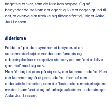
negative tanker, som de ikke kan stoppe. Og så
begynder de, selvom der egentlig ikke er nogen grund til
det, at overveje at trække sig tilbage før tid,” siger Aske
Juul Lassen.
Alderisme
Faldet-af-på-den-syndromet betyder, at en
seniormedarbejder vender samfundets og
arbejdspladsens negative stereotyper om ’det at blive
gammel’ mod sig selv.
Man får lagt et pres på sig selv, der kommer indefra. Men
der kommer også et pres udefra i form af den
aldersdiskrimination, som de fleste ældre medarbejdere
møder i samfundet og på arbejdspladsen, understreger
Aske Juul Lassen.