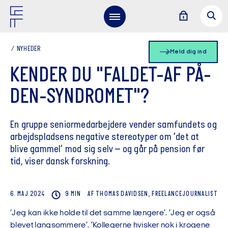
NYHEDER
Meld dig ind
KENDER DU "FALDET-AF PÅ-
DEN-SYNDROMET"?
En gruppe seniormedarbejdere vender samfundets og
arbejdspladsens negative stereotyper om ’det at
blive gammel’ mod sig selv – og går på pension før
tid, viser dansk forskning.
6. MAJ 2024
9 MIN
AF
THOMAS
DAVIDSEN, FREELANCEJOURNALIST
’Jeg kan ikke holde til det samme længere’. ’Jeg er også
blevet langsommere’. ’Kollegerne hvisker nok i krogene