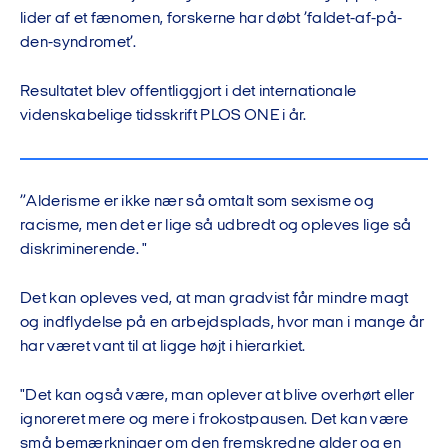
lider af et fænomen, forskerne har døbt ’faldet-af-på-
den-syndromet’.
Resultatet blev offentliggjort i det internationale
videnskabelige tidsskrift PLOS ONE i år.
”Alderisme er ikke nær så omtalt som sexisme og
racisme, men det er lige så udbredt og opleves lige så
diskriminerende. "
Det kan opleves ved, at man gradvist får mindre magt
og indflydelse på en arbejdsplads, hvor man i mange år
har været vant til at ligge højt i hierarkiet.
"Det kan også være, man oplever at blive overhørt eller
ignoreret mere og mere i frokostpausen. Det kan være
små bemærkninger om den fremskredne alder og en