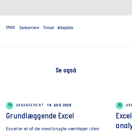
Senkarriere
Trivsel
Arbejdsliv
EMNER
Se også
19
ARRANGEMENT
19. AUG 2026
20
AR
Grundlæggende Excel
Exce
anal
Excel er et af de mest brugte værktøjer i den