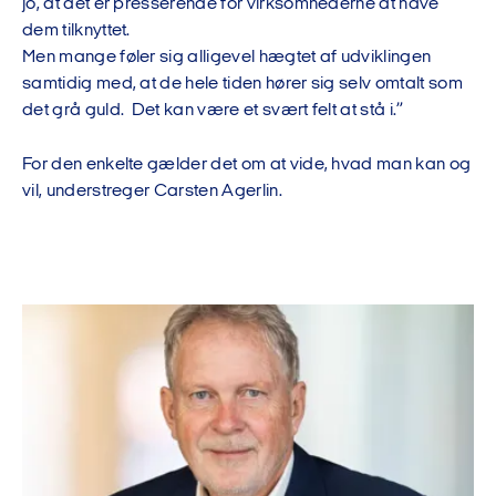
jo, at det er presserende for virksomhederne at have
dem tilknyttet.
Men mange føler sig alligevel hægtet af udviklingen
samtidig med, at de hele tiden hører sig selv omtalt som
det grå guld. Det kan være et svært felt at stå i.”
For den enkelte gælder det om at vide, hvad man kan og
vil, understreger Carsten Agerlin.