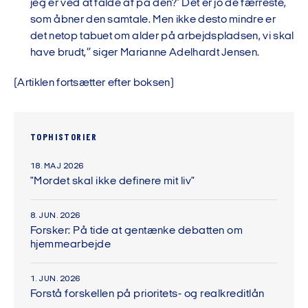
jeg er ved at falde af på den?’ Det er jo de færreste,
som åbner den samtale. Men ikke desto mindre er
det netop tabuet om alder på arbejdspladsen, vi skal
have brudt,” siger Marianne Adelhardt Jensen.
(Artiklen fortsætter efter boksen)
TOPHISTORIER
18. MAJ 2026
"Mordet skal ikke definere mit liv"
8. JUN. 2026
Forsker: På tide at gentænke debatten om
hjemmearbejde
1. JUN. 2026
Forstå forskellen på prioritets- og realkreditlån