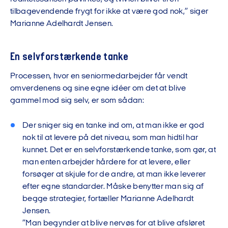
tilbagevendende frygt for ikke at være god nok,” siger
Marianne Adelhardt Jensen.
En selvforstærkende tanke
Processen, hvor en seniormedarbejder får vendt
omverdenens og sine egne idéer om det at blive
gammel mod sig selv, er som sådan:
Der sniger sig en tanke ind om, at man ikke er god
nok til at levere på det niveau, som man hidtil har
kunnet. Det er en selvforstærkende tanke, som gør, at
man enten arbejder hårdere for at levere, eller
forsøger at skjule for de andre, at man ikke leverer
efter egne standarder. Måske benytter man sig af
begge strategier, fortæller Marianne Adelhardt
Jensen.
”Man begynder at blive nervøs for at blive afsløret