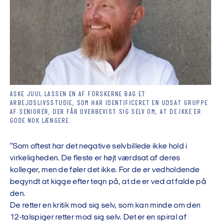
ASKE JUUL LASSEN EN AF FORSKERNE BAG ET
ARBEJDSLIVSSTUDIE, SOM HAR IDENTIFICERET EN UDSAT GRUPPE
AF SENIORER, DER FÅR OVERBEVIST SIG SELV OM, AT DE IKKE ER
GODE NOK LÆNGERE.
”Som oftest har det negative selvbillede ikke hold i
virkeligheden. De fleste er højt værdsat af deres
kolleger, men de føler det ikke. For de er vedholdende
begyndt at kigge efter tegn på, at de er ved at falde på
den.
De retter en kritik mod sig selv, som kan minde om den
12-talspiger retter mod sig selv. Det er en spiral af