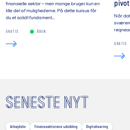
pivot
finansielle sektor – men mange bruger kun en
lille del af mulighederne. På dette kursus får
Når da
du et solidt fundament...
sværere
regnear
GRATIS
ÅBEN
GRATIS
SENESTE NYT
Arbejdsliv
Finanssektorens udvikling
Digitalisering