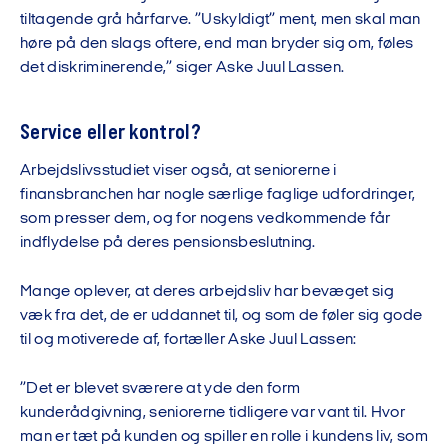
tiltagende grå hårfarve. ”Uskyldigt” ment, men skal man
høre på den slags oftere, end man bryder sig om, føles
det diskriminerende,” siger Aske Juul Lassen.
Service eller kontrol?
Arbejdslivsstudiet viser også, at seniorerne i
finansbranchen har nogle særlige faglige udfordringer,
som presser dem, og for nogens vedkommende får
indflydelse på deres pensionsbeslutning.
Mange oplever, at deres arbejdsliv har bevæget sig
væk fra det, de er uddannet til, og som de føler sig gode
til og motiverede af, fortæller Aske Juul Lassen:
”Det er blevet sværere at yde den form
kunderådgivning, seniorerne tidligere var vant til. Hvor
man er tæt på kunden og spiller en rolle i kundens liv, som