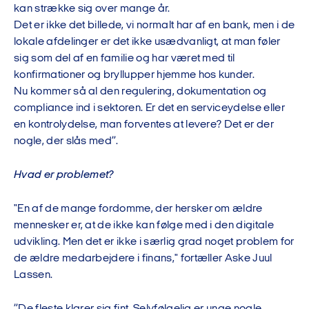
kan strække sig over mange år.
Det er ikke det billede, vi normalt har af en bank, men i de
lokale afdelinger er det ikke usædvanligt, at man føler
sig som del af en familie og har været med til
konfirmationer og bryllupper hjemme hos kunder.
Nu kommer så al den regulering, dokumentation og
compliance ind i sektoren. Er det en serviceydelse eller
en kontrolydelse, man forventes at levere? Det er der
nogle, der slås med”.
Hvad er problemet?
"En af de mange fordomme, der hersker om ældre
mennesker er, at de ikke kan følge med i den digitale
udvikling. Men det er ikke i særlig grad noget problem for
de ældre medarbejdere i finans," fortæller Aske Juul
Lassen.
”De fleste klarer sig fint. Selvfølgelig er unge nogle