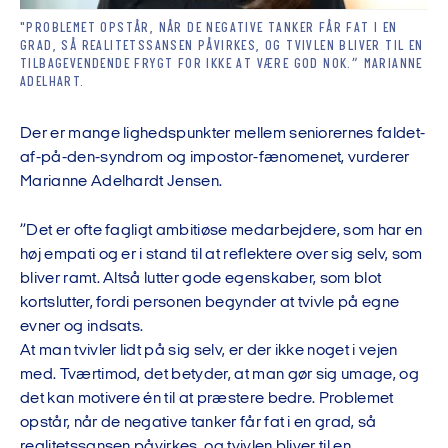
"PROBLEMET OPSTÅR, NÅR DE NEGATIVE TANKER FÅR FAT I EN
GRAD, SÅ REALITETSSANSEN PÅVIRKES, OG TVIVLEN BLIVER TIL EN
TILBAGEVENDENDE FRYGT FOR IKKE AT VÆRE GOD NOK.” MARIANNE
ADELHART.
Der er mange lighedspunkter mellem seniorernes faldet-
af-på-den-syndrom og impostor-fænomenet, vurderer
Marianne Adelhardt Jensen.
”Det er ofte fagligt ambitiøse medarbejdere, som har en
høj empati og er i stand til at reflektere over sig selv, som
bliver ramt. Altså lutter gode egenskaber, som blot
kortslutter, fordi personen begynder at tvivle på egne
evner og indsats.
At man tvivler lidt på sig selv, er der ikke noget i vejen
med. Tværtimod, det betyder, at man gør sig umage, og
det kan motivere én til at præstere bedre. Problemet
opstår, når de negative tanker får fat i en grad, så
realitetssansen påvirkes, og tvivlen bliver til en