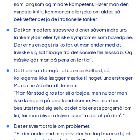
som langsom og mindre kompetent. Hører man den
mindste kritik, kommentar eller joke om alder, så
bekræfter det jo de irrationelle tanker.
Det kan medføre stressreaktioner såsom indre uro,
tankemylder eller fysiske symptomer som hovedpine.
Der er nu en øget risiko for, at man ender med at
trække sig lidt tilbage fra det sociale fællesskab. Og
måske går man på pension før tid”.
Det hele kan foregå i al ubemærkethed, så
kollegerne ikke lægger mærke til noget, understreger
Marianne Adelhardt Jensen.
”Man får stadig ros for sit arbejde, men nu tror man
ikke længere på anerkendelserne. For man har
besluttet med sig selv, at det blot er et spørgsmål om
tid, før man bliver afsløret som ’faldet af på den’. "
Det er svært at tale om problemet.
"’Er der andre end mig selv, der har lagt mærke til, at