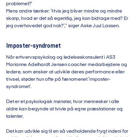
problemet?’
Mens andre tænker: ’Hvis jeg bliver mindre og mindre
skarp, hvad er det så egentlig, jeg kan bidrage med? Er
jeg overhovedet god nok?’," siger Aske Juul Lassen.
Imposter-syndromet
Når erhvervspsykolog og ledelseskonsulent i AS3
Marianne Adelhardt Jensen coacher medarbejdere og
ledere, som ønsker at udvikle deres performance eller
trivsel, støder hun ofte på fænomenet ’imposter-
syndromet’.
Det er et psykologisk mønster, hvor mennesker i alle
aldre kan begynde at tvivle på egne præstationer og
talenter.
Det kan udvikle sig til en så vedholdende frygt indeni for