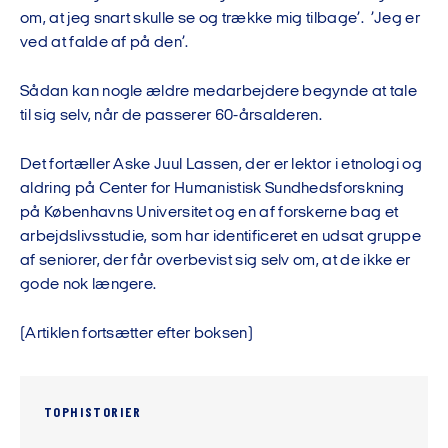
om, at jeg snart skulle se og trække mig tilbage’. ’Jeg er
ved at falde af på den’.
Sådan kan nogle ældre medarbejdere begynde at tale
til sig selv, når de passerer 60-årsalderen.
Det fortæller Aske Juul Lassen, der er lektor i etnologi og
aldring på Center for Humanistisk Sundhedsforskning
på Københavns Universitet og en af forskerne bag et
arbejdslivsstudie, som har identificeret en udsat gruppe
af seniorer, der får overbevist sig selv om, at de ikke er
gode nok længere.
(Artiklen fortsætter efter boksen)
TOPHISTORIER