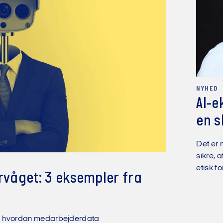
NYHED
AI-e
en s
Det er 
sikre, 
etisk f
rvåget: 3 eksempler fra
ser, hvordan medarbejderdata