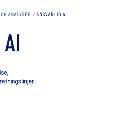
 OG ANALYSER
ANSVARLIG AI
G
AI
lse,
etningslinjer.