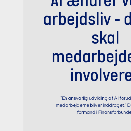
AI ændrer v
arbejdsliv - 
skal
medarbejd
involver
"En ansvarlig udvikling af AI forud
medarbejderne bliver inddraget." Do
formand i Finansforbunde