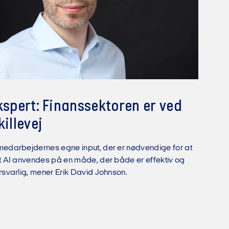
kspert: Finanssektoren er ved
killevej
medarbejdernes egne input, der er nødvendige for at
at AI anvendes på en måde, der både er effektiv og
orsvarlig, mener Erik David Johnson.