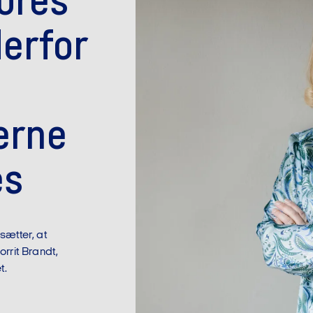
ores
derfor
erne
es
sætter, at
rrit Brandt,
t.