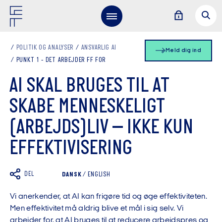
POLITIK OG ANALYSER
ANSVARLIG AI
Meld dig ind
PUNKT 1 - DET ARBEJDER FF FOR
AI SKAL BRUGES TIL AT
SKABE MENNESKELIGT
(ARBEJDS)LIV – IKKE KUN
EFFEKTIVISERING
DEL
DANSK
/
ENGLISH
Vi anerkender, at AI kan frigøre tid og øge effektiviteten.
Men effektivitet må aldrig blive et mål i sig selv. Vi
arbejder for, at AI bruges til at reducere arbejdspres og